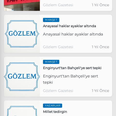
Gözlem Gazetesi
1 Yıl Önce
MANŞET
Anayasal haklar ayaklar altında
Anayasal haklar ayaklar altında
Gözlem Gazetesi
1 Yıl Önce
MANŞET
Enginyurt'tan Bahçeli'ye sert tepki
Enginyurt'tan Bahçeli'ye sert
tepki
Gözlem Gazetesi
1 Yıl Önce
YAZARLAR
Millet tedirgin