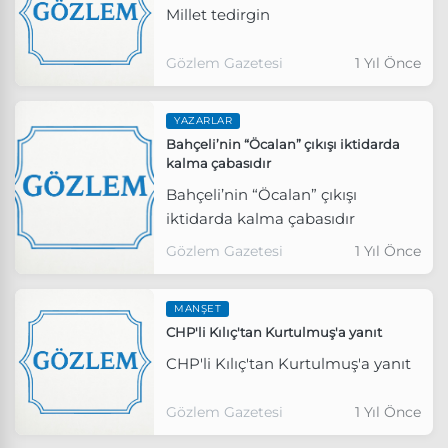
Millet tedirgin
Gözlem Gazetesi
1 Yıl Önce
YAZARLAR
Bahçeli’nin “Öcalan” çıkışı iktidarda
kalma çabasıdır
Bahçeli’nin “Öcalan” çıkışı
iktidarda kalma çabasıdır
Gözlem Gazetesi
1 Yıl Önce
MANŞET
CHP'li Kılıç'tan Kurtulmuş'a yanıt
CHP'li Kılıç'tan Kurtulmuş'a yanıt
Gözlem Gazetesi
1 Yıl Önce