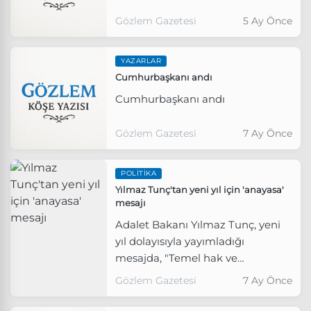
Gözlem Gazetesi
5 Ay Önce
YAZARLAR
Cumhurbaşkanı andı
Cumhurbaşkanı andı
Gözlem Gazetesi
7 Ay Önce
POLITIKA
Yılmaz Tunç'tan yeni yıl için 'anayasa'
mesajı
Adalet Bakanı Yılmaz Tunç, yeni
yıl dolayısıyla yayımladığı
mesajda, "Temel hak ve
özgürlükleri öne alan, kuşatıcı,
Gözlem Gazetesi
7 Ay Önce
toplumun her kesiminin
görüşlerini ihtiva eden yeni ve