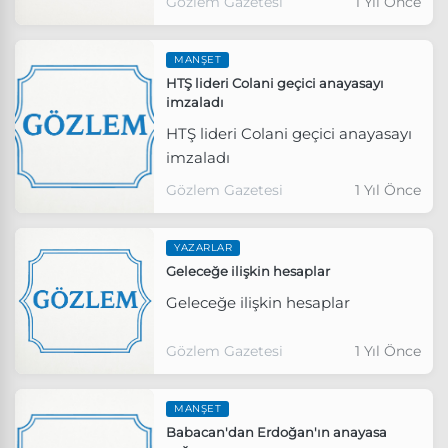
Gözlem Gazetesi
1 Yıl Önce
MANŞET
HTŞ lideri Colani geçici anayasayı
imzaladı
HTŞ lideri Colani geçici anayasayı
imzaladı
Gözlem Gazetesi
1 Yıl Önce
YAZARLAR
Geleceğe ilişkin hesaplar
Geleceğe ilişkin hesaplar
Gözlem Gazetesi
1 Yıl Önce
MANŞET
Babacan'dan Erdoğan'ın anayasa