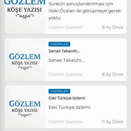
Sürecin sonuçlandırılması için
tablodur" dedi.
illaki Öcalan ile görüşmeye gerek
yoktu
Gözlem Gazetesi
8 Ay Önce
YAZARLAR
Sanae Takaichi...
Sanae Takaichi...
Gözlem Gazetesi
8 Ay Önce
YAZARLAR
Eski Türkiye özlemi
Eski Türkiye özlemi
Gözlem Gazetesi
11 Ay Önce