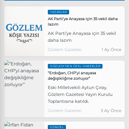
YAZARLAR
AK Parti’ye Anayasa için 35 vekil daha
lazım
AK Parti’ye Anayasa için 35 vekil
daha lazım
Gözlem Gazetesi
1 Ay Önce
GÖZLEM'DEN ÖZEL HABERLER
“Erdoğan, CHP’yi anayasa
değişikliğine zorluyor”
Eski Milletvekili Aytun Çıray,
Gözlem Gazetesi Yayın Kurulu
Toplantısına katıldı.
Gözlem Gazetesi
3 Ay Önce
GÜNCEL