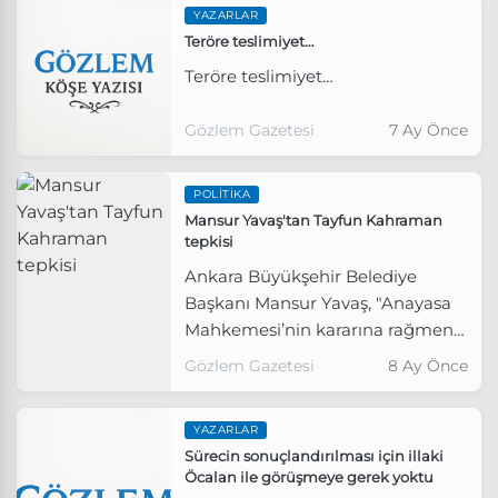
YAZARLAR
demokratik bir anayasayı
Teröre teslimiyet…
ülkemize kazandırmanın
gayretinde olacağız" dedi.
Teröre teslimiyet…
Gözlem Gazetesi
7 Ay Önce
POLITIKA
Mansur Yavaş'tan Tayfun Kahraman
tepkisi
Ankara Büyükşehir Belediye
Başkanı Mansur Yavaş, "Anayasa
Mahkemesi’nin kararına rağmen
Tayfun Kahraman’ın hâlâ
Gözlem Gazetesi
8 Ay Önce
özgürlüğünden mahrum
bırakılması; yalnızca bireysel bir
YAZARLAR
mağduriyet değil, hukuk
Sürecin sonuçlandırılması için illaki
devletinin yarınlarına dair
Öcalan ile görüşmeye gerek yoktu
hepimizi kaygılandıran bir