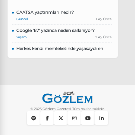
CAATSA yaptırımları nedir?
Güncel
1 Ay Önce
Google '67' yazınca neden sallanıyor?
Yaşam
7 Ay Önce
Herkes kendi memleketinde yaşasaydı en
kalabalık il hangisi olurdu?
Güncel
8 Ay Önce
Pluribus dizisindeki Türkçe şarkının adı ne?
Yaşam
8 Ay Önce
Instagram’da keşfet nasıl temizlenir?
Yaşam
9 Ay Önce
© 2025 Gözlem Gazetesi. Tüm hakları saklıdır.