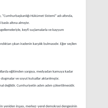
ge, “Cumhurbaşkanlığı Hükümet Sistemi” adı altında,
baskı altına almıştır.
ngellemeleriyle, keyfi suçlamalarla ve kayyum
dıktan çıkan iradenin karşılık bulmasıdır. Eğer seçilen
n yıllarda eğitimden yargıya, medyadan kamuya kadar
dogmalar ve soyut kutsallar aktarılmıştır.
l değildir. Cumhuriyetin adım adım çökertilmesidir.
enin yeniden inşası, merkez–yerel demokrasi dengesinin