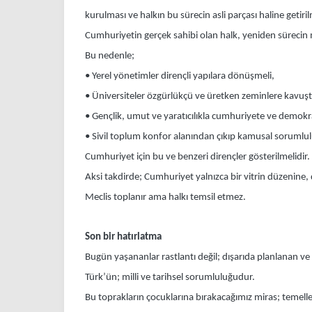
kurulması ve halkın bu sürecin asli parçası haline getiril
Cumhuriyetin gerçek sahibi olan halk, yeniden süreci
Bu nedenle;
• Yerel yönetimler dirençli yapılara dönüşmeli,
• Üniversiteler özgürlükçü ve üretken zeminlere kavuşt
• Gençlik, umut ve yaratıcılıkla cumhuriyete ve demokra
• Sivil toplum konfor alanından çıkıp kamusal sorumlul
Cumhuriyet için bu ve benzeri dirençler gösterilmelidir.
Aksi takdirde; Cumhuriyet yalnızca bir vitrin düzenine
Meclis toplanır ama halkı temsil etmez.
Son bir hatırlatma
Bugün yaşananlar rastlantı değil; dışarıda planlanan v
Türk’ün; milli ve tarihsel sorumluluğudur.
Bu toprakların çocuklarına bırakacağımız miras; temelle