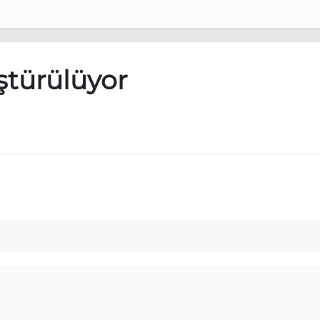
r
türülüyor