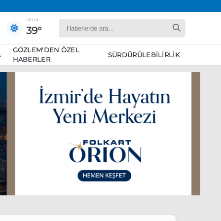
İzmir
39°
GÖZLEM'DEN ÖZEL
A
SÜRDÜRÜLEBILIRLIK
HABERLER
yaret edecek