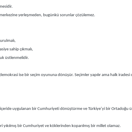
mesidir.
n merkezine yerleşmeden, bugünkü sorunlar çözülemez.
urulmalı,
siye sahip çıkmalı,
uk üstlenmelidir.
, demokrasi ise bir seçim oyununa dönüşür. Seçimler yapılır ama halk irades
e içeride uygulanan bir Cumhuriyeti dönüştürme ve Türkiye’yi bir Ortadoğu ü
ri yıkılmış bir Cumhuriyet ve köklerinden koparılmış bir millet olamaz.