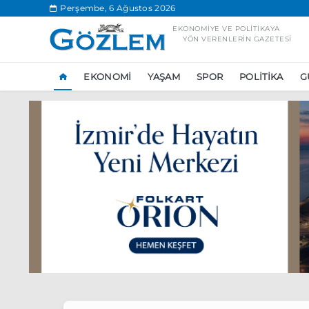
.
Perşembe, 6 Ağustos 2026
EKONOMIYE VE POLITIKAYA
YÖN VERENLERIN GAZETESI
EKONOMI
YAŞAM
SPOR
POLITIKA
G
Popüler Aramal
Ekonomi
Ank
Ünlü çift bir etk