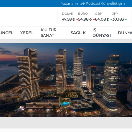
Yazarlarımız
Podcast
Künye
İletişim
DOLAR
EURO
GBP
JPY
47.58 ₺
54.98 ₺
64.08 ₺
30.183
KÜLTÜR
İŞ
ÜNCEL
YEREL
SAĞLIK
DÜNY
SANAT
DÜNYASI
ar
ara’da eylem yasağı uzatıldı
Özgür Özel, Ekrem İmamoğlu’nu zi
inliğe daha katılmama kararı aldı
Boykot