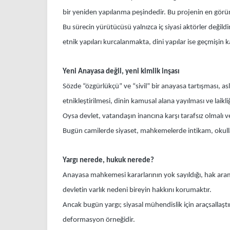
bir yeniden yapılanma peşindedir. Bu projenin en görünür
Bu sürecin yürütücüsü yalnızca iç siyasi aktörler değildi
etnik yapıları kurcalanmakta, dini yapılar ise geçmişin 
Yeni Anayasa değil, yeni kimlik inşası
Sözde “özgürlükçü” ve “sivil” bir anayasa tartışması, asl
etnikleştirilmesi, dinin kamusal alana yayılması ve laikli
Oysa devlet, vatandaşın inancına karşı tarafsız olmalı ve
Bugün camilerde siyaset, mahkemelerde intikam, okullard
Yargı nerede, hukuk nerede?
Anayasa mahkemesi kararlarının yok sayıldığı, hak arama 
devletin varlık nedeni bireyin hakkını korumaktır.
Ancak bugün yargı; siyasal mühendislik için araçsallaştı
deformasyon örneğidir.