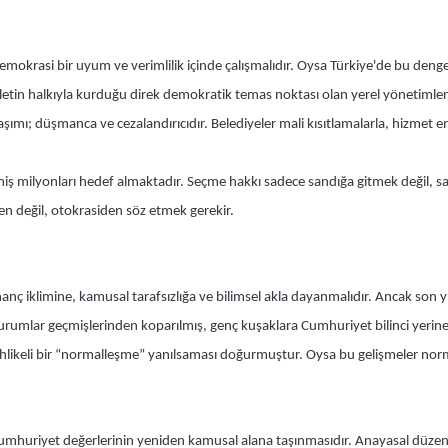
emokrasi bir uyum ve verimlilik içinde çalışmalıdır. Oysa Türkiye'de bu den
letin halkıyla kurduğu direk demokratik temas noktası olan yerel yönetimleri 
ımı; düşmanca ve cezalandırıcıdır. Belediyeler mali kısıtlamalarla, hizmet e
miş milyonları hedef almaktadır. Seçme hakkı sadece sandığa gitmek değil, san
den değil, otokrasiden söz etmek gerekir.
anç iklimine, kamusal tarafsızlığa ve bilimsel akla dayanmalıdır. Ancak so
Kurumlar geçmişlerinden koparılmış, genç kuşaklara Cumhuriyet bilinci yerine 
ikeli bir “normalleşme” yanılsaması doğurmuştur. Oysa bu gelişmeler norma
l, Cumhuriyet değerlerinin yeniden kamusal alana taşınmasıdır. Anayasal düz