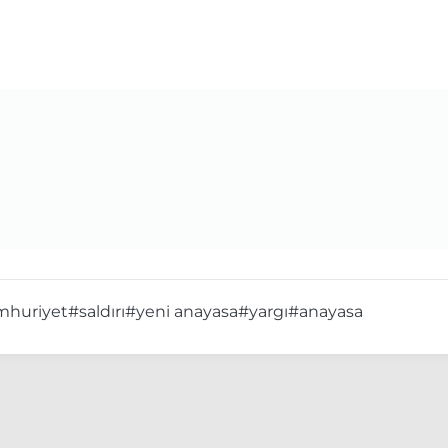
mhuriyet
#saldırı
#yeni anayasa
#yargı
#anayasa