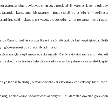
 aşaması; ulus-devlet yapısının çözülmesi, laiklik, yurttaşlık ve hukuk devlet
r. Dışarıdan kurgulanan bir tasarımın, Büyük İsrail Projesi’nin (BİP) yerli taş
karanlığına çekilmektedir. İç siyaset, dış güçlerin hizmetine sunulmuş bir ap
ında Cumhuriyet’in kurucu ilkelerine yönelik açık bir tasfiye girişimidir. Üni
ğin gölgelenmesi bu sürecin ilk adımlarıdır.
 tüm inançlara eşit mesafede durmalıdır. Din bireyin vicdanına aittir, devleti
a dogma ve üniversitelerde şaşkınlık varsa, bu yalnızca siyasal değil, epist
yollarının tıkandığı, bireyin devlete karşı korunaksız bırakıldığı bir düzend
rılmış, adalet yerine sadakat esas alınmıştır. Tutuklamalar, davalar, görevden