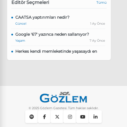
Editör Seçmeleri
Tümü
CAATSA yaptırımları nedir?
Güncel
1 Ay Önce
Google '67' yazınca neden sallanıyor?
Yaşam
7 Ay Önce
Herkes kendi memleketinde yaşasaydı en
kalabalık il hangisi olurdu?
Güncel
8 Ay Önce
Pluribus dizisindeki Türkçe şarkının adı ne?
Yaşam
8 Ay Önce
Instagram’da keşfet nasıl temizlenir?
Yaşam
9 Ay Önce
© 2025 Gözlem Gazetesi. Tüm hakları saklıdır.