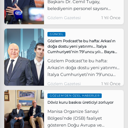
Başkanı Dr. Cemil Tugay,
belediyenin personel sayısını
azaltma yönünde adım attığını
Gözlem Gazetesi
1 Yıl Önce
belirterek bu süreçteki
sorumluluğun Belediye İş
GÜNCEL
Sendikası’nda olduğunu söyledi.
Gözlem Podcast’te bu hafta: Arkas’ın
doğa dostu yeni yatırımı... İtalya
Cumhuriyeti’nin 79’uncu yılı... Bayram
ve deri sektörü...
Gözlem Podcast’te bu hafta:
Arkas’ın doğa dostu yeni yatırımı...
İtalya Cumhuriyeti’nin 79’uncu
yılı... Bayram ve deri sektörü...
Gözlem Gazetesi
1 Yıl Önce
GÖZLEM'DEN ÖZEL HABERLER
Döviz kuru baskısı üreticiyi zorluyor
Manisa Organize Sanayi
Bölgesi’nde (OSB) faaliyet
gösteren Doğu Avrupa ve