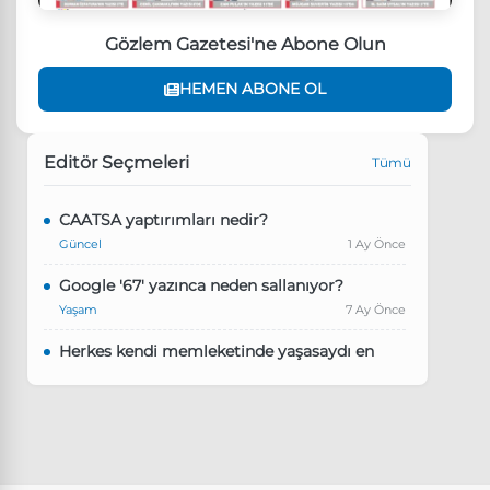
Gözlem Gazetesi'ne Abone Olun
HEMEN ABONE OL
Editör Seçmeleri
Tümü
CAATSA yaptırımları nedir?
Güncel
1 Ay Önce
Google '67' yazınca neden sallanıyor?
Yaşam
7 Ay Önce
Herkes kendi memleketinde yaşasaydı en
kalabalık il hangisi olurdu?
Güncel
8 Ay Önce
Pluribus dizisindeki Türkçe şarkının adı ne?
Yaşam
8 Ay Önce