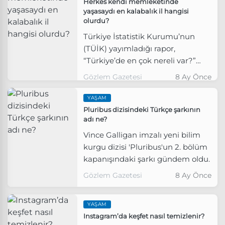
Herkes kendi memleketinde
yaşasaydı en kalabalık il hangisi
olurdu?
Türkiye İstatistik Kurumu’nun
(TÜİK) yayımladığı rapor,
“Türkiye’de en çok nereli var?”
sorusuna net bir yanıt verdi.
Gözlem Gazetesi
8 Ay Önce
YAŞAM
Pluribus dizisindeki Türkçe şarkının
adı ne?
Vince Galligan imzalı yeni bilim
kurgu dizisi 'Pluribus'un 2. bölüm
kapanışındaki şarkı gündem oldu.
Gözlem Gazetesi
8 Ay Önce
YAŞAM
Instagram’da keşfet nasıl temizlenir?