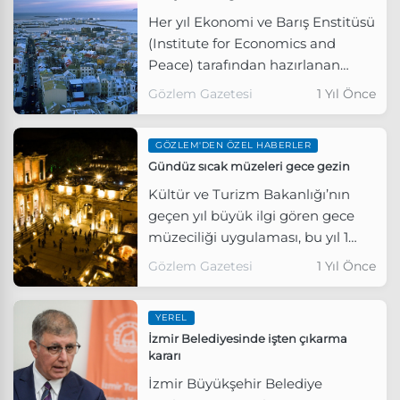
ödeyememe finansal tehdit
Her yıl Ekonomi ve Barış Enstitüsü
haline geldi.
(Institute for Economics and
Peace) tarafından hazırlanan
Küresel Barış Endeksi (Global
Gözlem Gazetesi
1 Yıl Önce
Peace Index - GPI) bu yıl da 163
ülkeyi siyasi istikrar, iç çatışmalar,
GÖZLEM'DEN ÖZEL HABERLER
suç oranları ve askeri güvenlik gibi
Gündüz sıcak müzeleri gece gezin
kriterlere göre değerlendirdi.
Kültür ve Turizm Bakanlığı’nın
geçen yıl büyük ilgi gören gece
müzeciliği uygulaması, bu yıl 1
Haziran’da yeniden başlattı.
Gözlem Gazetesi
1 Yıl Önce
Toplam 27 müze ve örenyeri, özel
ışıklandırmalarla gece de ziyarete
YEREL
açık.
İzmir Belediyesinde işten çıkarma
kararı
İzmir Büyükşehir Belediye