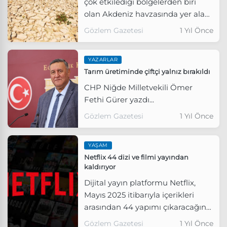
çok etkilediği bölgelerden biri
olan Akdeniz havzasında yer alan
Türkiye'de, kuraklık tehlikesi her
Gözlem Gazetesi
1 Yıl Önce
geçen yıl daha fazla hissediliyor.
YAZARLAR
Tarım üretiminde çiftçi yalnız bırakıldı
CHP Niğde Milletvekili Ömer
Fethi Gürer yazdı...
Gözlem Gazetesi
1 Yıl Önce
YAŞAM
Netflix 44 dizi ve filmi yayından
kaldırıyor
Dijital yayın platformu Netflix,
Mayıs 2025 itibarıyla içerikleri
arasından 44 yapımı çıkaracağını
duyurdu.
Gözlem Gazetesi
1 Yıl Önce