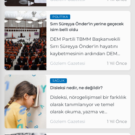
yerel ajandaya sahip olması
gerektiğini söyledi.
POLITIKA
Sırrı Süreyya Önder'in yerine geçecek
isim belli oldu
DEM Partili TBMM Başkanvekili
Sırrı Süreyya Önder'in hayatını
kaybetmesinin ardından DEM
Parti adına Başkanvekilliği
Gözlem Gazetesi
1 Yıl Önce
yapacak isim belli oldu
SAĞLIK
Disleksi nedir, ne değildir?
Disleksi, nörogelişimsel bir farklılık
olarak tanımlanıyor ve temel
olarak okuma, yazma ve
heceleme becerilerinde
Gözlem Gazetesi
1 Yıl Önce
güçlüklerle kendini gösteriyor.