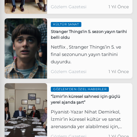
Ortadoğu'nun en büyük zımpara
Gözlem Gazetesi
1 Yıl Önce
üreticisi konumundaki Inter
Abrasiv’in Yönetim Kurulu Başkan
KÜLTÜR SANAT
Yardımcısı Faik Tokatlıoğlu,
Stranger Things'in 5. sezon yayın tarihi
Gözlem’e sektöre ve Türk sanayi
belli oldu
üretimine dair
Netflix , Stranger Things’in 5. ve
değerlendirmelerde bulundu.
final sezonunun yayın tarihini
duyurdu.
Gözlem Gazetesi
1 Yıl Önce
GÖZLEM'DEN ÖZEL HABERLER
“İzmir’in küresel sahnesi için güçlü
yerel ajanda şart”
Piyanist-Yazar Nihat Demirkol,
İzmir’in küresel kültür ve sanat
arenasında yer alabilmesi için,
öncelikle çok güçlü ve tutarlı bir
Gözlem Gazetesi
1 Yıl Önce