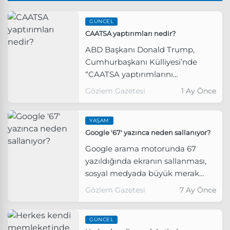
GÜNCEL
CAATSA yaptırımları nedir?
ABD Başkanı Donald Trump,
Cumhurbaşkanı Külliyesi’nde
“CAATSA yaptırımlarını
kaldıracağız" dedi.
Gözlem Gazetesi
1 Ay Önce
YAŞAM
Google '67' yazınca neden sallanıyor?
Google arama motorunda 67
yazıldığında ekranın sallanması,
sosyal medyada büyük merak
uyandırdı.
Gözlem Gazetesi
7 Ay Önce
GÜNCEL