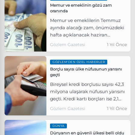
Memur ve emeklinin gözü zam
oranında
Memur ve emeklilerin Temmuz
ayında alacağı zam, önümüzdeki
hafta açıklanacak haziran
enflasyon verileriyle birlikte netlik
Gözlem Gazetesi
1 Yıl Önce
kazanacak.
GÖZLEM'DEN ÖZEL HABERLER
Borçlu sayısı ülke nüfusunun yarısını
geçti
Bireysel kredi borçlusu sayısı 42,3
milyona ulaşarak nüfusun yarısını
geçti. Kredi kartı borçları ise 2,1
trilyon TL’ye ulaşırken, kişi başına
Gözlem Gazetesi
1 Yıl Önce
ortalama kart borcu 54 bin liraya
yükseldi. Geri ödenemeyen
DÜNYA
borçlardaki artış ekonomik krizin
Dünyanın en güvenli ülkesi belli oldu
derinleştiğini gösteriyor. Borç