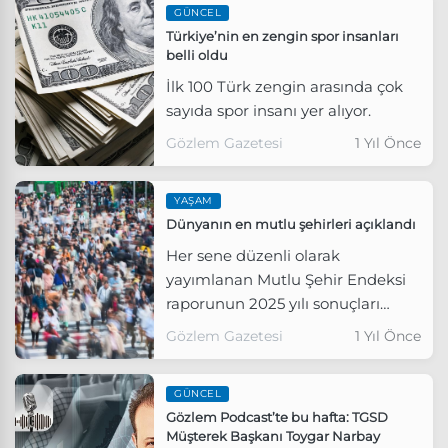
GÜNCEL
Türkiye’nin en zengin spor insanları
belli oldu
İlk 100 Türk zengin arasında çok
sayıda spor insanı yer alıyor.
Gözlem Gazetesi
1 Yıl Önce
YAŞAM
Dünyanın en mutlu şehirleri açıklandı
Her sene düzenli olarak
yayımlanan Mutlu Şehir Endeksi
raporunun 2025 yılı sonuçları
açıklandı.
Gözlem Gazetesi
1 Yıl Önce
GÜNCEL
Gözlem Podcast’te bu hafta: TGSD
Müşterek Başkanı Toygar Narbay