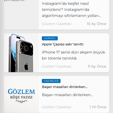
Instagram’da keşfet nasıl
temizlenir? Instagram’da
algoritmayı sıfırlamanın yolları
neler?
Gözlem Gazetesi
10 Ay Önce
GÜNCEL
Apple 'Çapraz askı' tanıttı
iPhone 17 serisi dün akşam büyük
bir törenle tanıtıldı.
Gözlem Gazetesi
11 Ay Önce
YAZARLAR
Başarı masalları dinlerken...
Başarı masalları dinlerken...
Gözlem Gazetesi
1 Yıl Önce