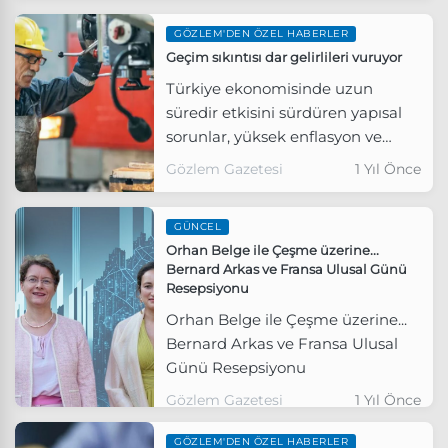
GÖZLEM'DEN ÖZEL HABERLER
Geçim sıkıntısı dar gelirlileri vuruyor
Türkiye ekonomisinde uzun
süredir etkisini sürdüren yapısal
sorunlar, yüksek enflasyon ve
ücretlerdeki erime milyonlarca
Gözlem Gazetesi
1 Yıl Önce
insanı geçim sıkıntısının
pençesine itti.
GÜNCEL
Orhan Belge ile Çeşme üzerine...
Bernard Arkas ve Fransa Ulusal Günü
Resepsiyonu
Orhan Belge ile Çeşme üzerine...
Bernard Arkas ve Fransa Ulusal
Günü Resepsiyonu
Gözlem Gazetesi
1 Yıl Önce
GÖZLEM'DEN ÖZEL HABERLER