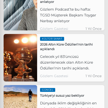
anlatıyor
Gözlem Podcast’te bu hafta:
TGSD Müşterek Başkanı Toygar
Narbay anlatıyor
Gözlem Gazetesi
1 Yıl Önce
KÜLTÜR SANAT
2026 Altın Küre Ödülleri'nin tarihi
açıklandı
Gelecek yıl 83'üncüsü
düzenlenecek olan Altın Küre
Ödülleri'nin tarihi açıklandı.
Gözlem Gazetesi
1 Yıl Önce
GÜNCEL
Türkiye'yi susuz yaz bekliyor
Dünyada iklim değişikliğinin en