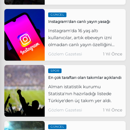
GÜNCEL
Instagram'dan canlı yayın yasağı
Instagram'da 16 yaş altı
kullanıcılar, artık ebeveyn izni
olmadan canlı yayın özelliğini
kullanamayacak.
Gözlem Gazetesi
1 Yıl Önce
SPOR
En çok taraftarı olan takımlar açıklandı
Alman istatistik kurumu
Statista'nın hazırladığı listede
Türkiye'den üç takım yer aldı.
Gözlem Gazetesi
1 Yıl Önce
GÜNCEL