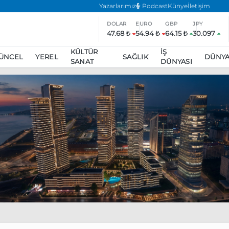
Yazarlarımız
Podcast
Künye
İletişim
DOLAR
EURO
GBP
JPY
47.68 ₺
54.94 ₺
64.15 ₺
30.097
KÜLTÜR
İŞ
ÜNCEL
YEREL
SAĞLIK
DÜNY
SANAT
DÜNYASI
ar
ara’da eylem yasağı uzatıldı
Özgür Özel, Ekrem İmamoğlu’nu zi
inliğe daha katılmama kararı aldı
Boykot