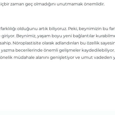
çbir zaman geç olmadığını unutmamak önemlidir.
arklılığı olduğunu artık biliyoruz. Peki, beynimizin bu fark
 giriyor. Beynimiz, yaşam boyu yeni bağlantılar kurabilm
hip. Nöroplastisite olarak adlandırılan bu özellik sayes
a ve yazma becerilerinde önemli gelişmeler kaydedilebil
e yönelik müdahale alanını genişletiyor ve umut vadeden ye