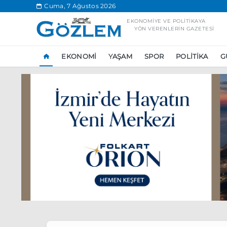
.
Cuma, 7 Ağustos 2026
EKONOMIYE VE POLITIKAYA
YÖN VERENLERIN GAZETESI
EKONOMI
YAŞAM
SPOR
POLITIKA
G
Popüler Aramal
Ekonomi
Ank
Ünlü çift bir etk