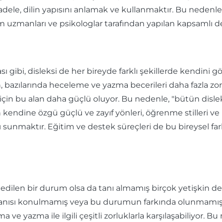
ücadele, dilin yapısını anlamak ve kullanmaktır. Bu nedenle
im uzmanları ve psikologlar tarafından yapılan kapsamlı
sı gibi, disleksi de her bireyde farklı şekillerde kendini g
en, bazılarında heceleme ve yazma becerileri daha fazla zor
için bu alan daha güçlü oluyor. Bu nedenle, "bütün disleks
 kendine özgü güçlü ve zayıf yönleri, öğrenme stilleri ve i
ı sunmaktır. Eğitim ve destek süreçleri de bu bireysel fa
k edilen bir durum olsa da tanı almamış birçok yetişkin
tanısı konulmamış veya bu durumun farkında olunmamış ye
ve yazma ile ilgili çeşitli zorluklarla karşılaşabiliyor. Bu