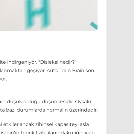
te indirgeniyor. "Disleksi nedir?"
klanmaktan geçiyor. Auto Train Brain son
or.
rinin düşük olduğu düşüncesidir. Oysaki
hatta bazı durumlarda normalin üzerindedir.
 etkiler ancak zihinsel kapasiteyi asla
nstein'ın teorik fizik alanındaki çığır açan