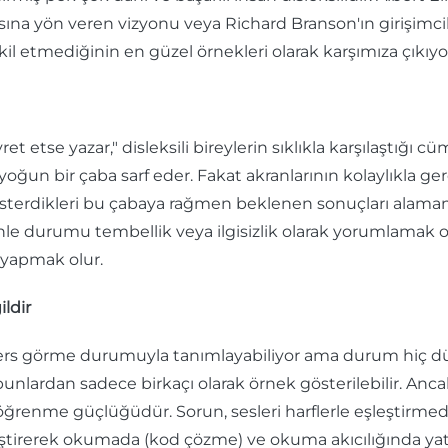
sına yön veren vizyonu veya Richard Branson'ın girişimcilik
il etmediğinin en güzel örnekleri olarak karşımıza çıkıyo
et etse yazar," disleksili bireylerin sıklıkla karşılaştığı cüm
 bir çaba sarf eder. Fakat akranlarının kolaylıkla gerçe
österdikleri bu çabaya rağmen beklenen sonuçları alamama
nle durumu tembellik veya ilgisizlik olarak yorumlamak o
 yapmak olur.
ldir
rı ters görme durumuyla tanımlayabiliyor ama durum hiç d
bunlardan sadece birkaçı olarak örnek gösterilebilir. Anc
ir öğrenme güçlüğüdür. Sorun, sesleri harflerle eşleştirmede
eştirerek okumada (kod çözme) ve okuma akıcılığında yatar