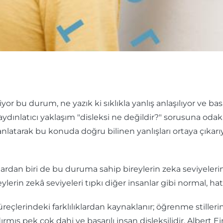
r bu durum, ne yazık ki sıklıkla yanlış anlaşılıyor ve basi
ydınlatıcı yaklaşım "disleksi ne değildir?" sorusuna oda
nlatarak bu konuda doğru bilinen yanlışları ortaya çıkarıy
lgılardan biri de bu duruma sahip bireylerin zeka seviyele
ireylerin zekâ seviyeleri tıpkı diğer insanlar gibi normal, 
lerindeki farklılıklardan kaynaklanır; öğrenme stillerini
dırmış pek çok dahi ve başarılı insan disleksilidir. Albert Ei