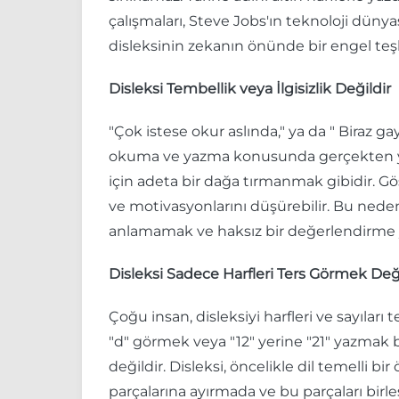
çalışmaları, Steve Jobs'ın teknoloji dünya
disleksinin zekanın önünde bir engel teşk
Disleksi Tembellik veya İlgisizlik Değildir
"Çok istese okur aslında," ya da " Biraz gayr
okuma ve yazma konusunda gerçekten yoğun
için adeta bir dağa tırmanmak gibidir. G
ve motivasyonlarını düşürebilir. Bu nede
anlamamak ve haksız bir değerlendirme
Disleksi Sadece Harfleri Ters Görmek Deği
Çoğu insan, disleksiyi harfleri ve sayıla
"d" görmek veya "12" yerine "21" yazmak 
değildir. Disleksi, öncelikle dil temelli b
parçalarına ayırmada ve bu parçaları birl