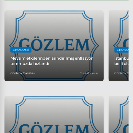
EKONOMI
EKONOMI
Mevsim etkilerinden arındırılmış enflasyon
İstanbul
temmuzda hızlandı
belli oldu
Gözlem Gazetesi
9 saat önce
Gözlem Gaze