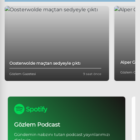
Alper Gez
Oosterwolde maçtan sedyeyle çıktı
Gözlem Gaze
Gözlem Gazetesi
9 saat önce
A
Gözlem Podcast
Gündemin nabzını tutan podcast yayınlarımızı
dinleyin.