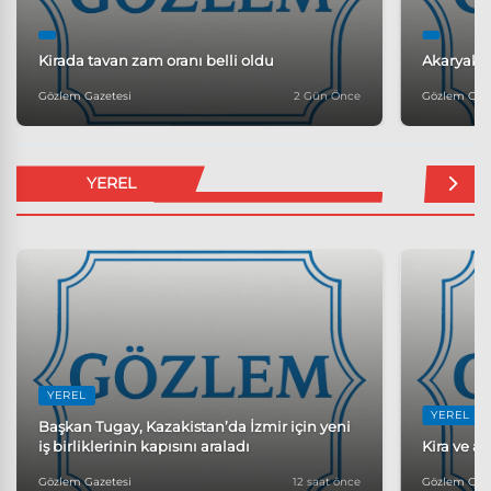
Kirada tavan zam oranı belli oldu
Akaryakıt
Gözlem Gazetesi
2 Gün Önce
Gözlem Gaze
YEREL
YEREL
YEREL
Başkan Tugay, Kazakistan’da İzmir için yeni
iş birliklerinin kapısını araladı
Kira ve al
Gözlem Gazetesi
12 saat önce
Gözlem Gaze