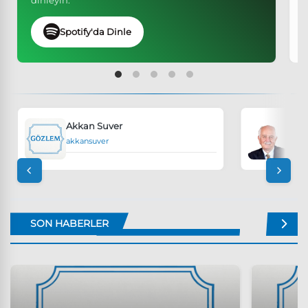
Spotify'da Dinle
Ali Nail Kubalı
alinailkubali
SON HABERLER