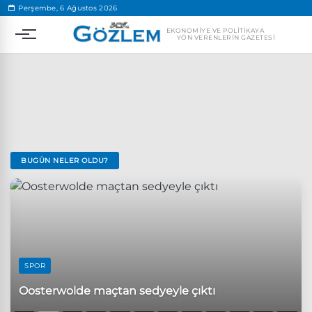
.
Perşembe, 6 Ağustos 2026
EKONOMIYE VE POLITIKAYA
YÖN VERENLERIN GAZETESI
BUGÜN NELER OLDU?
Popüler Aramalar
Ekonomi
Ankara’da eylem yasağı uzatıldı
Özgür Özel, Ekrem İmamoğlu’nu ziyaret edecek
Ünlü çift bir etkinliğe daha katılmama kararı aldı
SPOR
Boykot
Oosterwolde maçtan sedyeyle çıktı