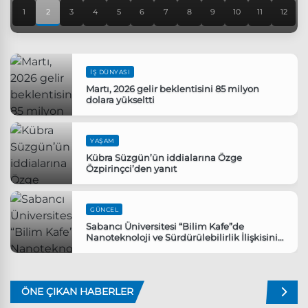
1
2
3
4
5
6
7
8
9
10
11
12
İŞ DÜNYASI
Martı, 2026 gelir beklentisini 85 milyon
dolara yükseltti
YAŞAM
Kübra Süzgün’ün iddialarına Özge
Özpirinçci’den yanıt
GÜNCEL
Sabancı Üniversitesi “Bilim Kafe”de
Nanoteknoloji ve Sürdürülebilirlik İlişkisini
Ele Aldı
ÖNE ÇIKAN HABERLER