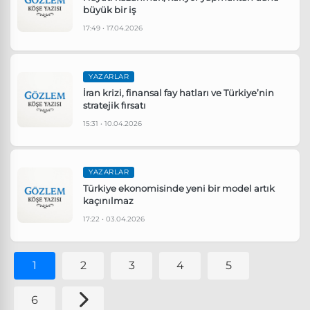
büyük bir iş
17:49 • 17.04.2026
YAZARLAR
İran krizi, finansal fay hatları ve Türkiye’nin
stratejik fırsatı
15:31 • 10.04.2026
YAZARLAR
Türkiye ekonomisinde yeni bir model artık
kaçınılmaz
17:22 • 03.04.2026
1
2
3
4
5
6