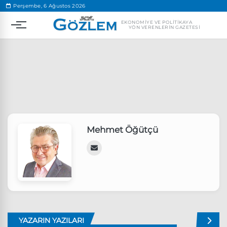
.
Perşembe, 6 Ağustos 2026
EKONOMIYE VE POLITIKAYA
YÖN VERENLERIN GAZETESI
Popüler Aramalar
Mehmet Öğütçü
Ekonomi
Ankara’da eylem yasağı uzatıldı
Özgür Özel, Ekrem İmamoğlu’nu ziyaret edecek
Ünlü çift bir etkinliğe daha katılmama kararı aldı
Boykot
YAZARIN YAZILARI