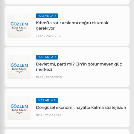
YAZARLAR
Kıbrıs’ta satır aralarını doğru okumak
gerekiyor
21:43 • 26.06.2026
YAZARLAR
Devlet mi, parti mi? Çin'in görünmeyen güç
merkezi
19:43 • 19.06.2026
YAZARLAR
Döngüsel ekonomi, hayatta kalma stratejisidir
18:12 • 22.05.2026