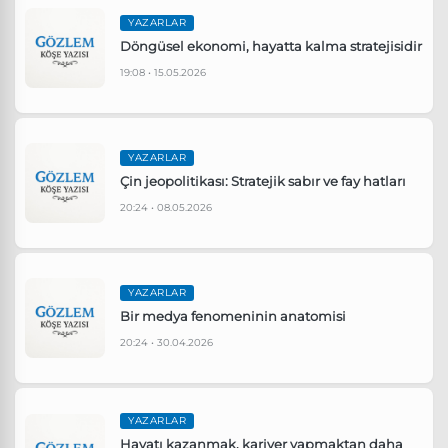
YAZARLAR
Döngüsel ekonomi, hayatta kalma stratejisidir
19:08 • 15.05.2026
YAZARLAR
Çin jeopolitikası: Stratejik sabır ve fay hatları
20:24 • 08.05.2026
YAZARLAR
Bir medya fenomeninin anatomisi
20:24 • 30.04.2026
YAZARLAR
Hayatı kazanmak, kariyer yapmaktan daha