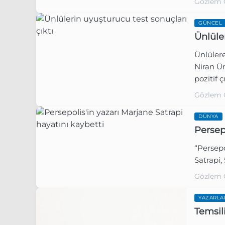
Gözlem 
GÜNCEL
Ünlüle
Ünlüler
Niran Ün
pozitif çı
Gözlem 
DÜNYA
Persep
“Persepo
Satrapi,
Gözlem 
YAZARLA
Temsil