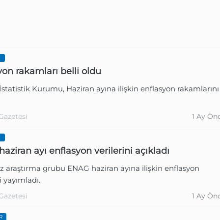
I
yon rakamları belli oldu
İstatistik Kurumu, Haziran ayına ilişkin enflasyon rakamlarını
Gazetesi
1 Ay Ön
Gazetesi
1 Ay Ön
I
aziran ayı enflasyon verilerini açıkladı
z araştırma grubu ENAG haziran ayına ilişkin enflasyon
ni yayımladı.
Gazetesi
1 Ay Ön
R