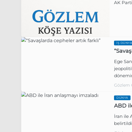
AK Parti
Gözlem 
İŞ DÜNYA
“Savaşl
Ege Sana
Gözlem 
jeopoli
dönemine
olduğum
Gözlem 
DÜNYA
ABD il
İran ile
belirtildi