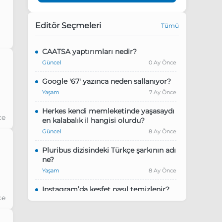
Editör Seçmeleri
Tümü
CAATSA yaptırımları nedir?
Güncel
0 Ay Önce
Google '67' yazınca neden sallanıyor?
ce
Yaşam
7 Ay Önce
Herkes kendi memleketinde yaşasaydı
ce
en kalabalık il hangisi olurdu?
Güncel
8 Ay Önce
Pluribus dizisindeki Türkçe şarkının adı
ne?
Yaşam
8 Ay Önce
Instagram’da keşfet nasıl temizlenir?
ce
Yaşam
9 Ay Önce