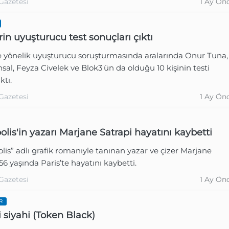
Gazetesi
1 Ay Ön
rin uyuşturucu test sonuçları çıktı
e yönelik uyuşturucu soruşturmasında aralarında Onur Tuna,
sal, Feyza Civelek ve Blok3'ün da olduğu 10 kişinin testi
ktı.
Gazetesi
1 Ay Ön
olis'in yazarı Marjane Satrapi hayatını kaybetti
lis” adlı grafik romanıyle tanınan yazar ve çizer Marjane
 56 yaşında Paris’te hayatını kaybetti.
Gazetesi
1 Ay Ön
R
i siyahi (Token Black)