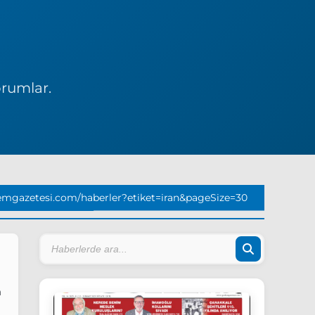
orumlar.
emgazetesi.com/haberler?etiket=iran&pageSize=30
n