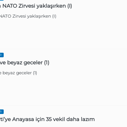
Ankara NATO Zirvesi yaklaşırken (I)
Ankara NATO Zirvesi yaklaşırken (I)
R
ve beyaz geceler (1)
 beyaz geceler (1)
Gazetesi
1 Ay Ön
R
ti’ye Anayasa için 35 vekil daha lazım