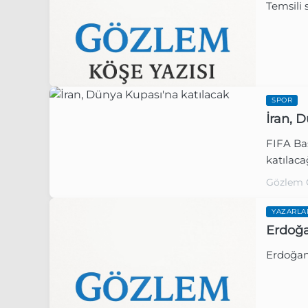
Temsili 
SPOR
İran, 
FIFA Baş
Gözlem 
katılaca
Gözlem 
YAZARLA
Erdoğa
Erdoğan’