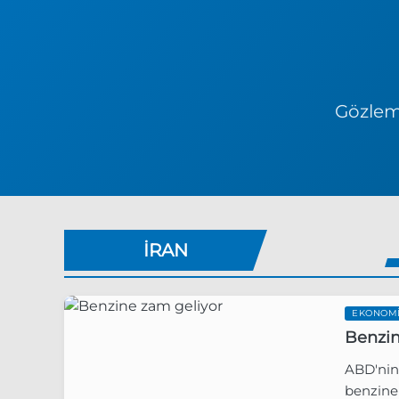
Gözlem 
IRAN
EKONOM
Benzin
ABD'nin 
benzine