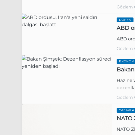
Gözlem 
DÜNYA
ABD ord
ABD ordu
Gözlem 
EKONOM
Bakan 
Hazine 
dezenfl
Gözlem 
YAZARLA
NATO Zi
NATO Zir