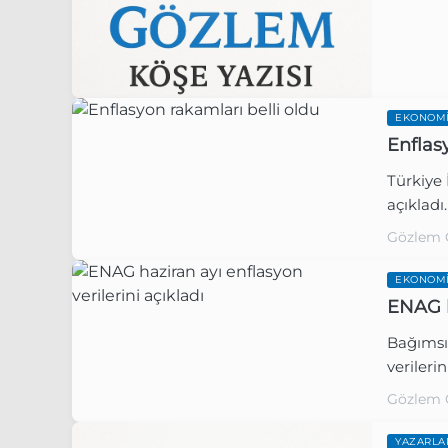
EKONOM
Enflas
Türkiye 
Gözlem 
açıkladı.
Gözlem 
EKONOM
ENAG h
Bağımsı
verileri
Gözlem 
YAZARLA