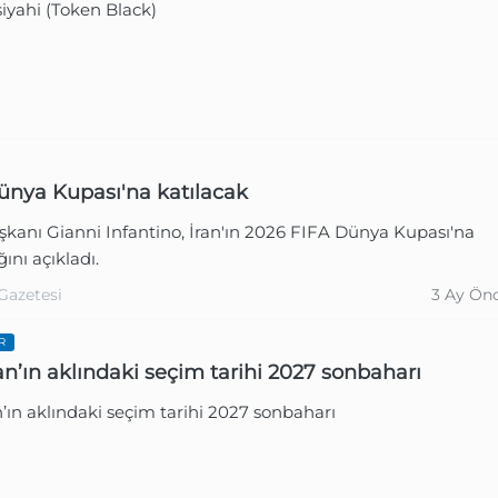
siyahi (Token Black)
Dünya Kupası'na katılacak
kanı Gianni Infantino, İran'ın 2026 FIFA Dünya Kupası'na
Gazetesi
3 Ay Ön
ğını açıkladı.
Gazetesi
3 Ay Ön
R
n’ın aklındaki seçim tarihi 2027 sonbaharı
ın aklındaki seçim tarihi 2027 sonbaharı