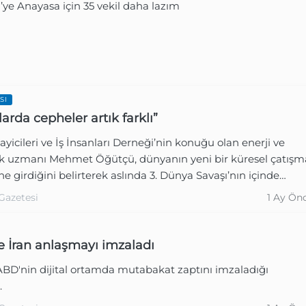
’ye Anayasa için 35 vekil daha lazım
Gazetesi
1 Ay Ön
SI
arda cepheler artık farklı”
yicileri ve İş İnsanları Derneği’nin konuğu olan enerji ve
Gazetesi
1 Ay Ön
tik uzmanı Mehmet Öğütçü, dünyanın yeni bir küresel çatışm
 girdiğini belirterek aslında 3. Dünya Savaşı’nın içinde
uzu dile getirdi.
Gazetesi
1 Ay Ön
e İran anlaşmayı imzaladı
 ABD'nin dijital ortamda mutabakat zaptını imzaladığı
.