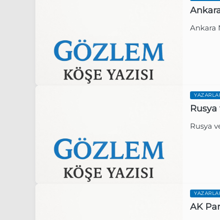
YAZARLA
Rusya 
Rusya ve
Gözlem 
YAZARLA
AK Par