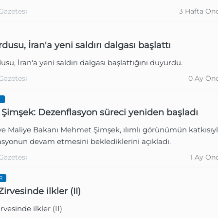
Gazetesi
3 Hafta Ön
usu, İran'a yeni saldırı dalgası başlattı
su, İran'a yeni saldırı dalgası başlattığını duyurdu.
Gazetesi
0 Ay Ön
I
Şimşek: Dezenflasyon süreci yeniden başladı
ve Maliye Bakanı Mehmet Şimşek, ılımlı görünümün katkısıy
asyonun devam etmesini beklediklerini açıkladı.
Gazetesi
1 Ay Ön
R
rvesinde ilkler (II)
vesinde ilkler (II)