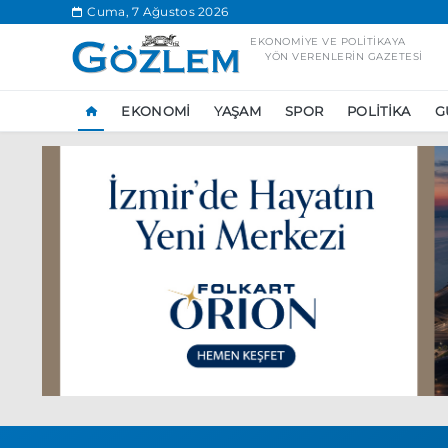
.
Cuma, 7 Ağustos 2026
EKONOMIYE VE POLITIKAYA
YÖN VERENLERIN GAZETESI
EKONOMI
YAŞAM
SPOR
POLITIKA
G
Popüler Aramal
Ekonomi
Ank
Ünlü çift bir etk