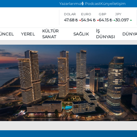
Yazarlarımız
Podcast
Künye
İletişim
DOLAR
EURO
GBP
JPY
47.68 ₺
54.94 ₺
64.15 ₺
30.097
KÜLTÜR
İŞ
ÜNCEL
YEREL
SAĞLIK
DÜNY
SANAT
DÜNYASI
ar
ara’da eylem yasağı uzatıldı
Özgür Özel, Ekrem İmamoğlu’nu zi
inliğe daha katılmama kararı aldı
Boykot