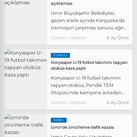
açıklaması
İzmir Büyükşehir Belediyesi,
geçen aralık ayında Karşıyaka’da
tramvayın çarpması sonucu ağır
yaralanan ve yoğun bakımda olan
Gözlem Gazetesi
6 Ay Önce
18 yaşındaki lise öğrencisi Birgül
Can ile ilgili yeterli önlem
GÜNCEL
alınmadığı ve kaza sonrasındaki
Konyaspor U-19 futbol takımını taşıyan
süreçte yetkililerin aile ile
otobüs kaza yaptı
yeterince ilgilenmediği yönündeki
Konyaspor U-19 futbol takımını
iddialara ilişkin açıklama yaptı.
taşıyan otobüs, Pendik TEM
Otoyolu'nda kamyona arkadan
çarptı.
Gözlem Gazetesi
6 Ay Önce
YEREL
İzmir'de zincirleme trafik kazası
İzmir Çevre Yolu Uzundere