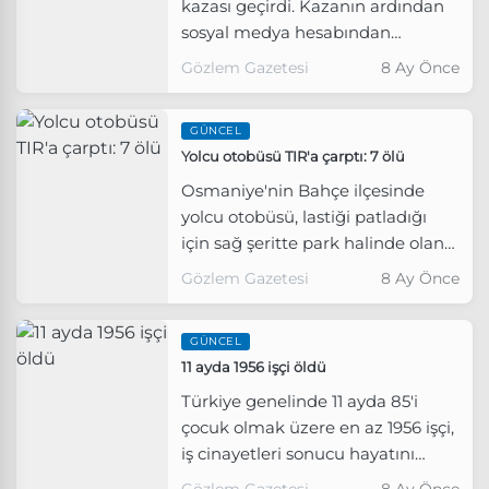
kazası geçirdi. Kazanın ardından
sosyal medya hesabından
açıklama yapan oyuncu, sağlık
Gözlem Gazetesi
8 Ay Önce
durumunun iyi olduğunu söyledi.
GÜNCEL
Yolcu otobüsü TIR'a çarptı: 7 ölü
Osmaniye'nin Bahçe ilçesinde
yolcu otobüsü, lastiği patladığı
için sağ şeritte park halinde olan
TIR'a arkadan çarptı.
Gözlem Gazetesi
8 Ay Önce
GÜNCEL
11 ayda 1956 işçi öldü
Türkiye genelinde 11 ayda 85'i
çocuk olmak üzere en az 1956 işçi,
iş cinayetleri sonucu hayatını
kaybetti.