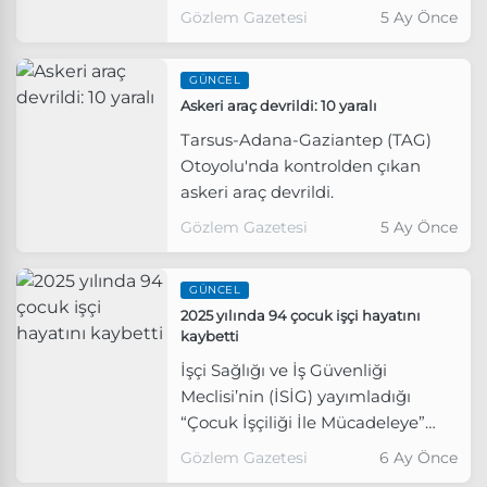
(MESEM) yönelik tartışmalara
Gözlem Gazetesi
5 Ay Önce
ilişkin değerlendirmelerde
bulundu. Meslek liselerinde ve
GÜNCEL
MESEM’lerde yaşanan iş kazaları
Askeri araç devrildi: 10 yaralı
üzerinden yürütülen tartışmaların
gerçeği yansıtmadığını belirten
Tarsus-Adana-Gaziantep (TAG)
Kurtalan, “Şehir efsanesi
Otoyolu'nda kontrolden çıkan
üzerinden konuşuyoruz. Laf uçar,
askeri araç devrildi.
rakam kalır.” dedi.
Gözlem Gazetesi
5 Ay Önce
GÜNCEL
2025 yılında 94 çocuk işçi hayatını
kaybetti
İşçi Sağlığı ve İş Güvenliği
Meclisi’nin (İSİG) yayımladığı
“Çocuk İşçiliği İle Mücadeleye”
başlıklı rapor, Türkiye’de çocuk
Gözlem Gazetesi
6 Ay Önce
işçiliğinin geldiği noktayı çarpıcı