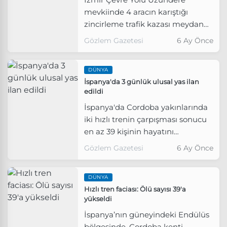
mevkiinde 4 aracın karıştığı
zincirleme trafik kazası meydana
geldi.
Gözlem Gazetesi
6 Ay Önce
DÜNYA
İspanya'da 3 günlük ulusal yas ilan
edildi
İspanya'da Cordoba yakınlarında
iki hızlı trenin çarpışması sonucu
en az 39 kişinin hayatını
kaybettiği kazanın ardından
Gözlem Gazetesi
6 Ay Önce
ülkede 3 günlük ulusal yas ilan
edildi.
DÜNYA
Hızlı tren faciası: Ölü sayısı 39'a
yükseldi
İspanya’nın güneyindeki Endülüs
bölgesinde, Cordoba kenti