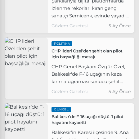
Şarkılarıyla dijital platformlarda
izlenme rekorları kıran genç
sanatçı Semicenk, evinde yaşadığı
talihsiz kaza sonrası hastaneye
Gözlem Gazetesi
5 Ay Önce
kaldırıldı.
POLITIKA
CHP lideri Özel'den şehit olan pilot
için başsağlığı mesajı
CHP Genel Başkanı Özgür Özel,
Balıkesir'de F-16 uçağının kaza
kırıma uğraması sonucu şehit
olan Hava Pilot Binbaşı İbrahim
Gözlem Gazetesi
5 Ay Önce
Bolat için başsağlığı mesajı
yayımladı.
GÜNCEL
Balıkesir’de F-16 uçağı düştü: 1 pilot
hayatını kaybetti
Balıkesir’in Karesi ilçesinde 9. Ana