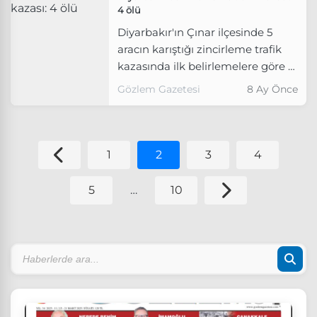
4 ölü
Diyarbakır'ın Çınar ilçesinde 5
aracın karıştığı zincirleme trafik
kazasında ilk belirlemelere göre 4
kişi hayatını kaybetti, 13 kişi
Gözlem Gazetesi
8 Ay Önce
yaralandı.
1
2
3
4
5
…
10