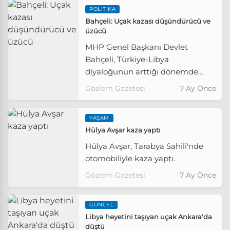
POLITIKA
Bahçeli: Uçak kazası düşündürücü ve
üzücü
MHP Genel Başkanı Devlet
Bahçeli, Türkiye-Libya
diyaloğunun arttığı dönemde
gerçekleşen uçak kazasının
Gözlem Gazetesi
7 Ay Önce
düşündürücü ve üzücü olduğunu
belirtti.
YAŞAM
Hülya Avşar kaza yaptı
Hülya Avşar, Tarabya Sahili'nde
otomobiliyle kaza yaptı.
Gözlem Gazetesi
7 Ay Önce
GÜNCEL
Libya heyetini taşıyan uçak Ankara'da
düştü