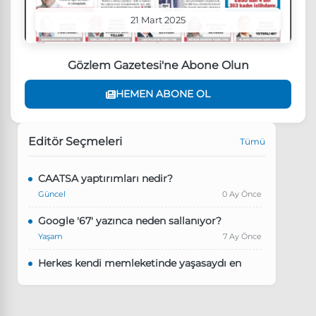
21 Mart 2025
Gözlem Gazetesi'ne Abone Olun
HEMEN ABONE OL
Editör Seçmeleri
Tümü
CAATSA yaptırımları nedir?
Güncel
0 Ay Önce
Google '67' yazınca neden sallanıyor?
Yaşam
7 Ay Önce
Herkes kendi memleketinde yaşasaydı en
kalabalık il hangisi olurdu?
Güncel
8 Ay Önce