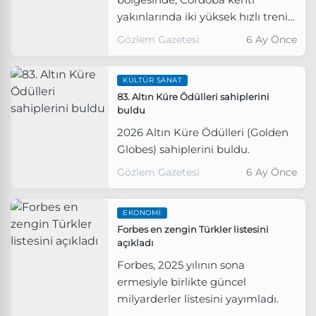
yakınlarında iki yüksek hızlı trenin
karıştığı kazada 39 kişi hayatını
Gözlem Gazetesi
6 Ay Önce
kaybetti.
KÜLTÜR SANAT
83. Altın Küre Ödülleri sahiplerini
buldu
2026 Altın Küre Ödülleri (Golden
Globes) sahiplerini buldu.
Gözlem Gazetesi
6 Ay Önce
EKONOMI
Forbes en zengin Türkler listesini
açıkladı
Forbes, 2025 yılının sona
ermesiyle birlikte güncel
milyarderler listesini yayımladı.