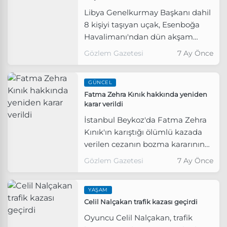
Libya Genelkurmay Başkanı dahil
8 kişiyi taşıyan uçak, Esenboğa
Havalimanı'ndan dün akşam
havalandıktan sonra düştü.
Gözlem Gazetesi
7 Ay Önce
GÜNCEL
Fatma Zehra Kınık hakkında yeniden
karar verildi
İstanbul Beykoz'da Fatma Zehra
Kınık'ın karıştığı ölümlü kazada
verilen cezanın bozma kararının
ardından yeniden görülen
Gözlem Gazetesi
7 Ay Önce
davada, Kınık'a 2 yıl 6 ay hapis
cezası verildi.
YAŞAM
Celil Nalçakan trafik kazası geçirdi
Oyuncu Celil Nalçakan, trafik