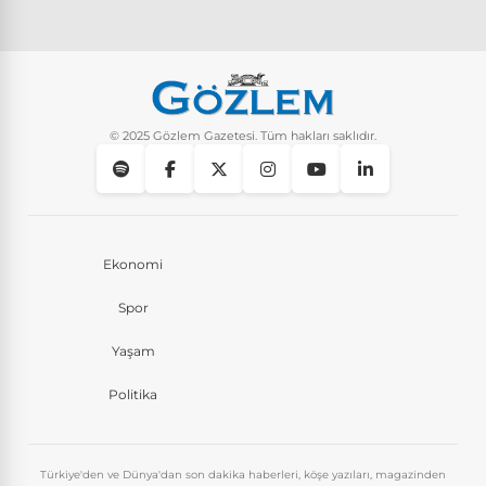
Pluribus dizisindeki Türkçe şarkının adı ne?
Yaşam
8 Ay Önce
Instagram’da keşfet nasıl temizlenir?
Yaşam
9 Ay Önce
© 2025 Gözlem Gazetesi. Tüm hakları saklıdır.
Ekonomi
Spor
Yaşam
Politika
Türkiye'den ve Dünya'dan son dakika haberleri, köşe yazıları, magazinden