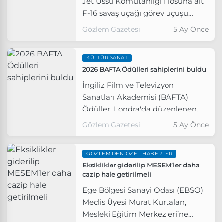
Jet Üssü Komutanlığı filosuna ait
F-16 savaş uçağı görev uçuşu
sırasında kaza kırıma uğradı.
Gözlem Gazetesi
5 Ay Önce
KÜLTÜR SANAT
2026 BAFTA Ödülleri sahiplerini buldu
İngiliz Film ve Televizyon
Sanatları Akademisi (BAFTA)
Ödülleri Londra'da düzenlenen
törenle sahiplerine verildi.
Gözlem Gazetesi
5 Ay Önce
GÖZLEM'DEN ÖZEL HABERLER
Eksiklikler giderilip MESEM’ler daha
cazip hale getirilmeli
Ege Bölgesi Sanayi Odası (EBSO)
Meclis Üyesi Murat Kurtalan,
Mesleki Eğitim Merkezleri’ne