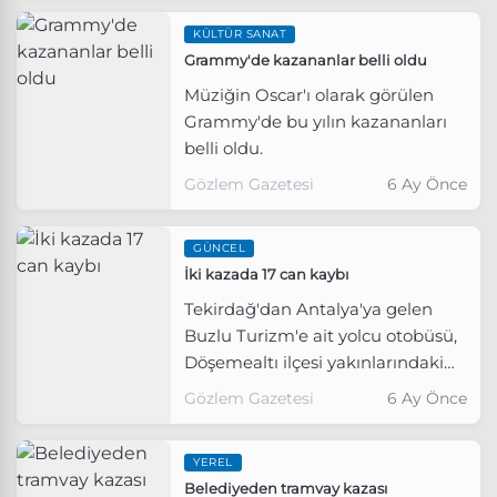
verilerle ortaya koydu.
KÜLTÜR SANAT
Grammy'de kazananlar belli oldu
Müziğin Oscar'ı olarak görülen
Grammy'de bu yılın kazananları
belli oldu.
Gözlem Gazetesi
6 Ay Önce
GÜNCEL
İki kazada 17 can kaybı
Tekirdağ'dan Antalya'ya gelen
Buzlu Turizm'e ait yolcu otobüsü,
Döşemealtı ilçesi yakınlarındaki
Antalya Kuzey Çevreyolu'nda
Gözlem Gazetesi
6 Ay Önce
virajı alamayıp devrildi.
YEREL
Belediyeden tramvay kazası