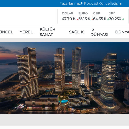
Yazarlarımız
Podcast
Künye
İletişim
DOLAR
EURO
GBP
JPY
47.70 ₺
55.13 ₺
64.35 ₺
30.230
KÜLTÜR
İŞ
ÜNCEL
YEREL
SAĞLIK
DÜNY
SANAT
DÜNYASI
ar
ara’da eylem yasağı uzatıldı
Özgür Özel, Ekrem İmamoğlu’nu zi
inliğe daha katılmama kararı aldı
Boykot