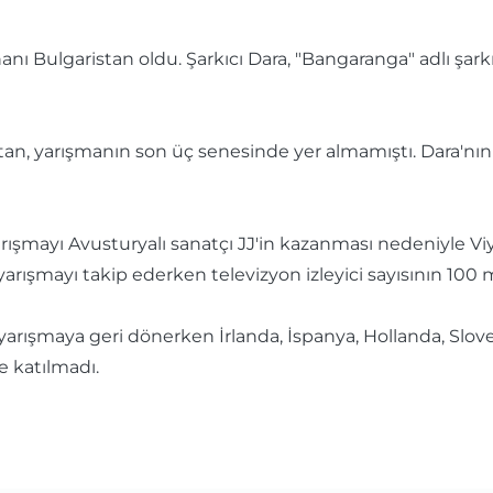
nı Bulgaristan oldu. Şarkıcı Dara, "Bangaranga" adlı şarkı
tan, yarışmanın son üç senesinde yer almamıştı. Dara'nın za
l yarışmayı Avusturyalı sanatçı JJ'in kazanması nedeniyle 
arışmayı takip ederken televizyon izleyici sayısının 100 mi
rışmaya geri dönerken İrlanda, İspanya, Hollanda, Sloven
e katılmadı.