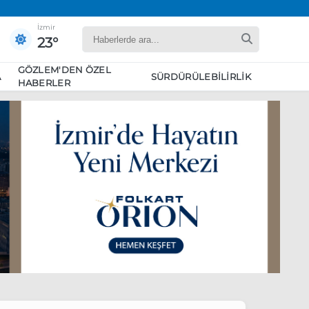
İzmir
23°
GÖZLEM'DEN ÖZEL
A
SÜRDÜRÜLEBILIRLIK
HABERLER
yaret edecek