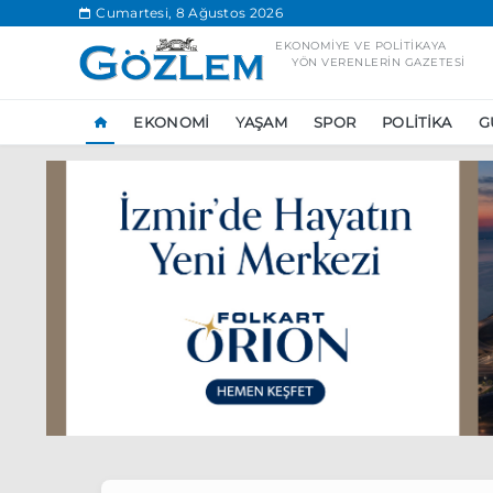
.
Cumartesi, 8 Ağustos 2026
EKONOMIYE VE POLITIKAYA
YÖN VERENLERIN GAZETESI
EKONOMI
YAŞAM
SPOR
POLITIKA
G
Popüler Aramal
Ekonomi
Ank
Ünlü çift bir etk