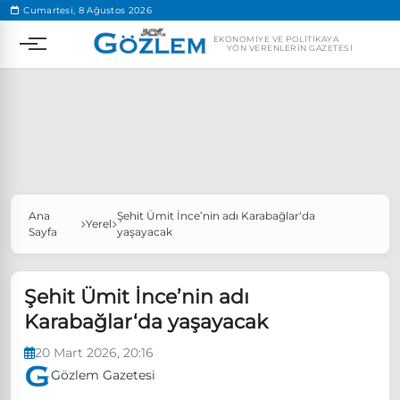
.
Cumartesi, 8 Ağustos 2026
EKONOMIYE VE POLITIKAYA
YÖN VERENLERIN GAZETESI
Ana
Şehit Ümit İnce’nin adı Karabağlar‘da
Popüler Aramalar
Yerel
Sayfa
yaşayacak
Ekonomi
Ankara’da eylem yasağı uzatıldı
Özgür Özel, Ekrem İmamoğlu’nu ziyaret edecek
Şehit Ümit İnce’nin adı
Karabağlar‘da yaşayacak
Ünlü çift bir etkinliğe daha katılmama kararı aldı
Boykot
20 Mart 2026, 20:16
Gözlem Gazetesi