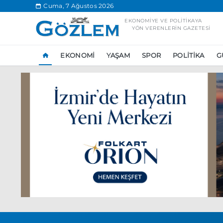
.
Cuma, 7 Ağustos 2026
EKONOMIYE VE POLITIKAYA
YÖN VERENLERIN GAZETESI
EKONOMI
YAŞAM
SPOR
POLITIKA
G
Popüler Aramal
Ekonomi
Ank
Ünlü çift bir etk