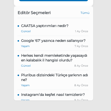
Editör Seçmeleri
Tümü
CAATSA yaptırımları nedir?
Güncel
1 Ay Önce
Google '67' yazınca neden sallanıyor?
Yaşam
7 Ay Önce
Herkes kendi memleketinde yaşasaydı
en kalabalık il hangisi olurdu?
Güncel
8 Ay Önce
Pluribus dizisindeki Türkçe şarkının adı
ne?
Yaşam
8 Ay Önce
Instagram’da keşfet nasıl temizlenir?
Yaşam
9 Ay Önce