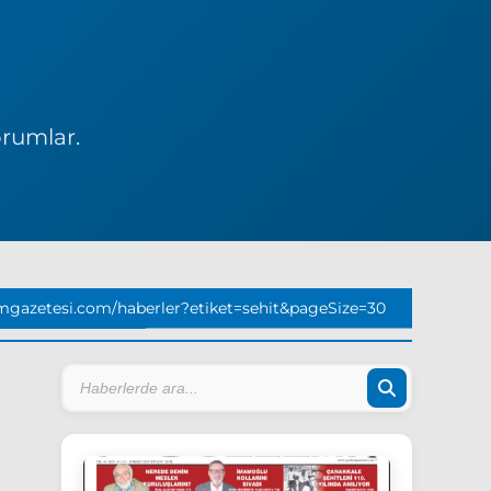
orumlar.
mgazetesi.com/haberler?etiket=sehit&pageSize=30