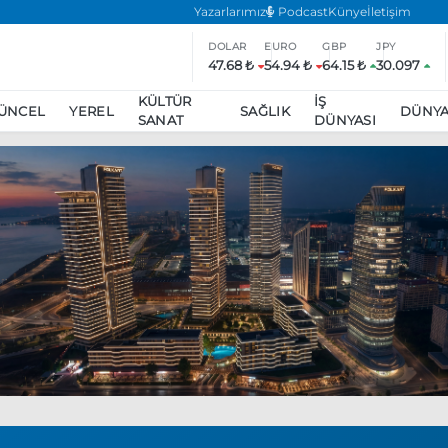
Yazarlarımız
Podcast
Künye
İletişim
DOLAR
EURO
GBP
JPY
47.68 ₺
54.94 ₺
64.15 ₺
30.097
KÜLTÜR
İŞ
ÜNCEL
YEREL
SAĞLIK
DÜNY
SANAT
DÜNYASI
ar
ara’da eylem yasağı uzatıldı
Özgür Özel, Ekrem İmamoğlu’nu zi
inliğe daha katılmama kararı aldı
Boykot