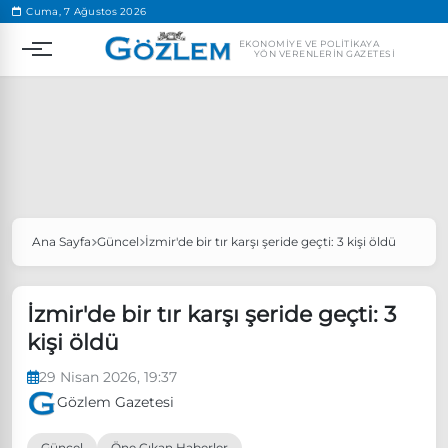
.
Cuma, 7 Ağustos 2026
EKONOMIYE VE POLITIKAYA
YÖN VERENLERIN GAZETESI
Ana Sayfa
Güncel
İzmir'de bir tır karşı şeride geçti: 3 kişi öldü
Popüler Aramalar
Ekonomi
Ankara’da eylem yasağı uzatıldı
İzmir'de bir tır karşı şeride geçti: 3
Özgür Özel, Ekrem İmamoğlu’nu ziyaret edecek
kişi öldü
Ünlü çift bir etkinliğe daha katılmama kararı aldı
29 Nisan 2026, 19:37
Boykot
Gözlem Gazetesi
Güncel
Öne Çıkan Haberler