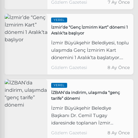
Gözlem Gazetesi
7 Ay Önce
YEREL
İzmir’de “Genç İzmirim Kart” dönemi 1
Aralık’ta başlıyor
İzmir Büyükşehir Belediyesi, toplu
ulaşımda Genç İzmirim Kart
dönemini 1 Aralık’ta başlatıyor.
Artık öğrenci olsun olmasın 7-26
Gözlem Gazetesi
8 Ay Önce
yaş arasındaki yolcular Genç
İzmirim Kart kullanarak toplu
YEREL
ulaşımdan indirimli yararlanacak.
İZBAN’da indirim, ulaşımda “genç
tarife” dönemi
İzmir Büyükşehir Belediye
Başkanı Dr. Cemil Tugay
idaresinde toplanan İzmir
Büyükşehir Belediyesi Meclisi’nde
Gözlem Gazetesi
8 Ay Önce
alınan karar doğrultusunda