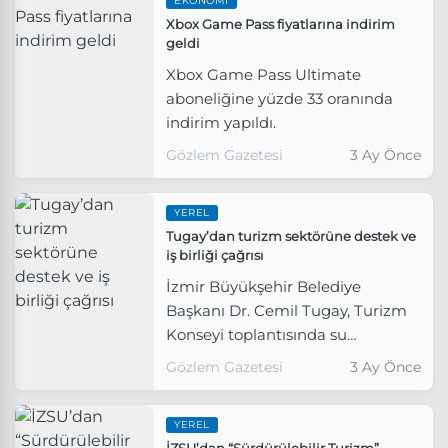
EKONOMI
Xbox Game Pass fiyatlarına indirim
geldi
Xbox Game Pass Ultimate
aboneliğine yüzde 33 oranında
indirim yapıldı.
Gözlem Gazetesi
3 Ay Önce
YEREL
Tugay’dan turizm sektörüne destek ve
iş birliği çağrısı
İzmir Büyükşehir Belediye
Başkanı Dr. Cemil Tugay, Turizm
Konseyi toplantısında su
faturalarında indirim ve Fuar
Gözlem Gazetesi
3 Ay Önce
İzmir’de kurulacak İZMAR Depo
müjdelerini açıkladı.
YEREL
İZSU’dan “Sürdürülebilir Turizm”