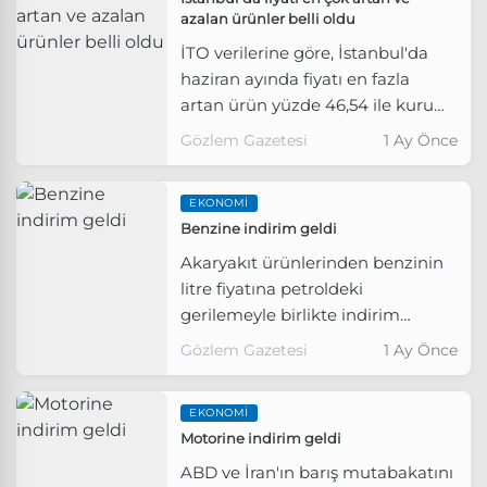
azalan ürünler belli oldu
İTO verilerine göre, İstanbul'da
haziran ayında fiyatı en fazla
artan ürün yüzde 46,54 ile kuru
soğan olurken, en büyük fiyat
Gözlem Gazetesi
1 Ay Önce
düşüşü ise yüzde 57,24 ile kirazda
yaşandı.
EKONOMI
Benzine indirim geldi
Akaryakıt ürünlerinden benzinin
litre fiyatına petroldeki
gerilemeyle birlikte indirim
geliyor.
Gözlem Gazetesi
1 Ay Önce
EKONOMI
Motorine indirim geldi
ABD ve İran'ın barış mutabakatını