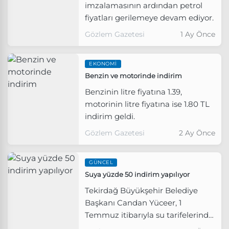
imzalamasının ardından petrol
fiyatları gerilemeye devam ediyor.
Gözlem Gazetesi
1 Ay Önce
EKONOMI
Benzin ve motorinde indirim
Benzinin litre fiyatına 1.39,
motorinin litre fiyatına ise 1.80 TL
indirim geldi.
Gözlem Gazetesi
2 Ay Önce
GÜNCEL
Suya yüzde 50 indirim yapılıyor
Tekirdağ Büyükşehir Belediye
Başkanı Candan Yüceer, 1
Temmuz itibarıyla su tarifelerinde
indirime gidileceğini belirtti.