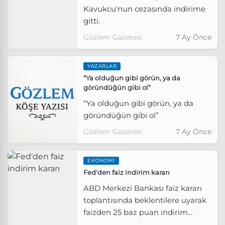
Kavukcu'nun cezasında indirime
gitti.
Gözlem Gazetesi
7 Ay Önce
YAZARLAR
“Ya olduğun gibi görün, ya da
göründüğün gibi ol”
“Ya olduğun gibi görün, ya da
göründüğün gibi ol”
Gözlem Gazetesi
7 Ay Önce
EKONOMI
Fed'den faiz indirim kararı
ABD Merkezi Bankası faiz kararı
toplantısında beklentilere uyarak
faizden 25 baz puan indirim
yaparak 3,75 seviyesini kabul etti.