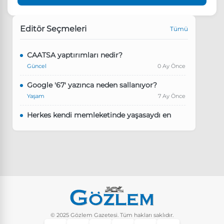
Editör Seçmeleri
Tümü
CAATSA yaptırımları nedir?
Güncel
0 Ay Önce
Google '67' yazınca neden sallanıyor?
Yaşam
7 Ay Önce
Herkes kendi memleketinde yaşasaydı en
kalabalık il hangisi olurdu?
Güncel
8 Ay Önce
Pluribus dizisindeki Türkçe şarkının adı ne?
Yaşam
8 Ay Önce
Instagram’da keşfet nasıl temizlenir?
Yaşam
9 Ay Önce
© 2025 Gözlem Gazetesi. Tüm hakları saklıdır.