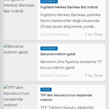
EKONOMI
İngiltere Merkez Bankası faiz indirdi
İngiltere Merkez Bankası, politika
faizini beklentiler doğrultusunda
25 baz puan düşürerek yüzde
3,75'e çekti.
Gözlem Gazetesi
7 Ay Önce
EKONOMI
Benzine indirim geldi
Benzinin litre fiyatına ortalama 77
kuruş indirim geldi.
Gözlem Gazetesi
7 Ay Önce
SPOR
TFF'den Kavukcu'nun cezasında
indirim
TFF Tahkim Kurulu, Abdullah