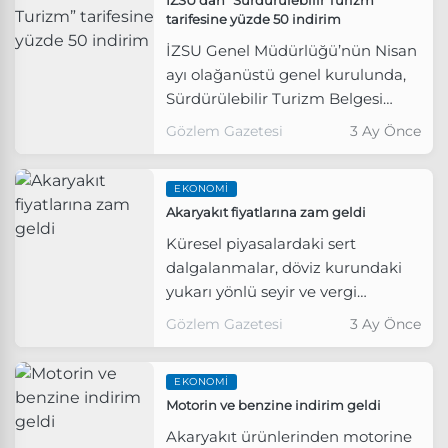
tarifesine yüzde 50 indirim
İZSU Genel Müdürlüğü’nün Nisan
ayı olağanüstü genel kurulunda,
Sürdürülebilir Turizm Belgesi
sahibi işletmelere su ve atık su
Gözlem Gazetesi
3 Ay Önce
tarifelerinde yüzde 50 indirim
kararı alındı.
EKONOMI
Akaryakıt fiyatlarına zam geldi
Küresel piyasalardaki sert
dalgalanmalar, döviz kurundaki
yukarı yönlü seyir ve vergi
düzenlemeleri, akaryakıt fiyatları
Gözlem Gazetesi
3 Ay Önce
üzerindeki baskıyı artırmaya
devam ediyor.
EKONOMI
Motorin ve benzine indirim geldi
Akaryakıt ürünlerinden motorine