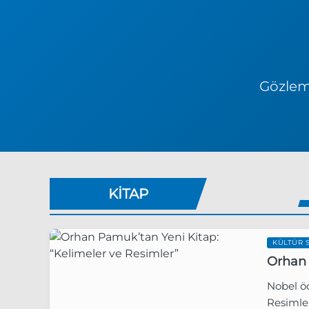
Gözlem 
KITAP
KÜLTÜR 
Orhan 
Nobel ö
Resimler