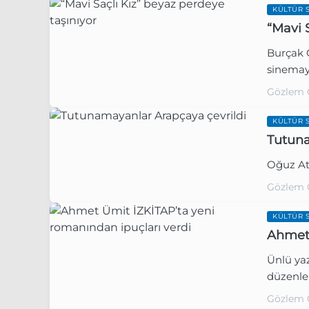
KÜLTÜR 
“Mavi 
Burçak Ç
sinemay
Gözlem 
KÜLTÜR 
Tutuna
Oğuz At
Gözlem 
KÜLTÜR 
Ahmet 
Ünlü ya
düzenlen
Gözlem 