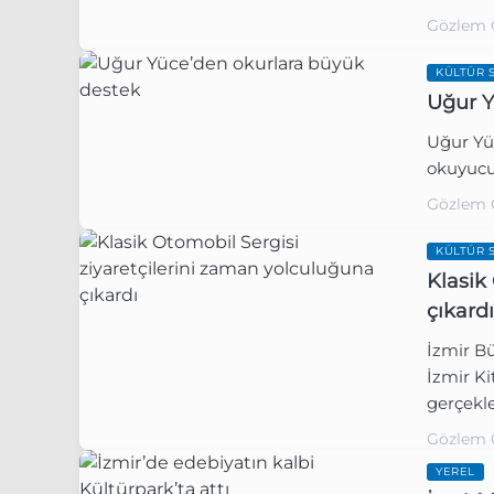
Gözlem 
KÜLTÜR 
Uğur Y
Uğur Yüc
okuyucu
Gözlem 
KÜLTÜR 
Klasik
çıkardı
İzmir B
İzmir Ki
gerçekle
ziyaretç
Gözlem 
YEREL