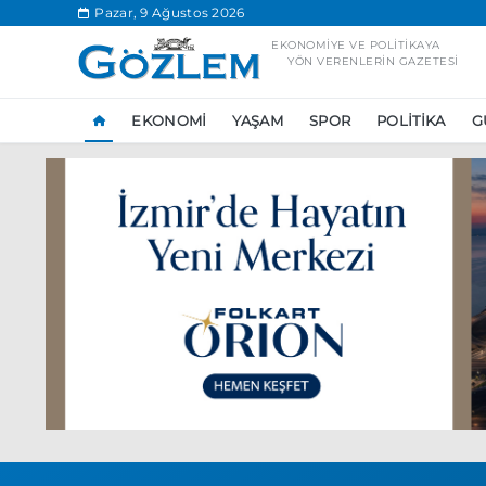
.
Pazar, 9 Ağustos 2026
EKONOMIYE VE POLITIKAYA
YÖN VERENLERIN GAZETESI
EKONOMI
YAŞAM
SPOR
POLITIKA
G
Popüler Aramal
Ekonomi
Ank
Ünlü çift bir etk