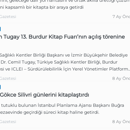
arını, geleceğe dair yol haritasını ve ortak akılla ürettiği çözü
ini kapsamlı bir kitapta bir araya getirdi
Gazetesi
7 Ay Ön
 Tugay 13. Burdur Kitap Fuarı’nın açılış törenine
Sağlıklı Kentler Birliği Başkanı ve İzmir Büyükşehir Belediye
Dr. Cemil Tugay, Türkiye Sağlıklı Kentler Birliği, Burdur
si ve ICLEI – Sürdürülebilirlik İçin Yerel Yönetimler Platform
ğiyle düzenlenen “Yerel İklim Konferansı” için Burdur’a gitti.
Gazetesi
8 Ay Ön
ökce Silivri günlerini kitaplaştırdı
de tutuklu bulunan İstanbul Planlama Ajansı Başkanı Buğra
ezaevinde geçirdiği süreci kitap haline getirdi.
Gazetesi
8 Ay Ön