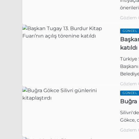
ihtiyaçl
öneriler
Gözlem 
GÜNCEL
Başkan
katıldı
Türkiye 
Başkanı 
Belediye
iş birli
Gözlem 
GÜNCEL
Buğra G
Silivri'
Gökce, c
Gözlem 