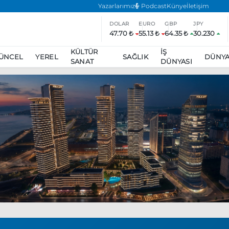
Yazarlarımız
Podcast
Künye
İletişim
DOLAR
EURO
GBP
JPY
47.70 ₺
55.13 ₺
64.35 ₺
30.230
KÜLTÜR
İŞ
ÜNCEL
YEREL
SAĞLIK
DÜNY
SANAT
DÜNYASI
ar
ara’da eylem yasağı uzatıldı
Özgür Özel, Ekrem İmamoğlu’nu zi
inliğe daha katılmama kararı aldı
Boykot