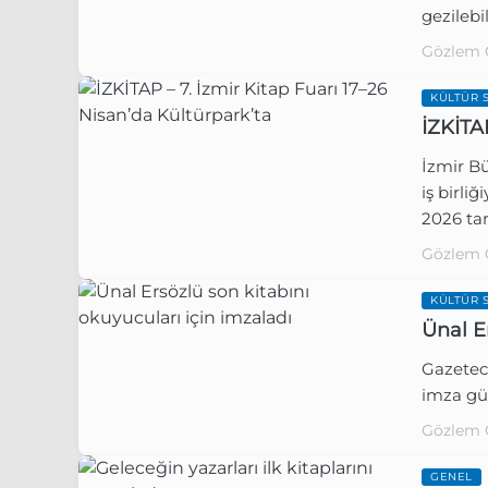
gezilebi
Gözlem 
KÜLTÜR 
İZKİTA
İzmir Bü
iş birli
2026 tar
Gözlem 
KÜLTÜR 
Ünal E
Gazetec
imza gün
Gözlem 
GENEL