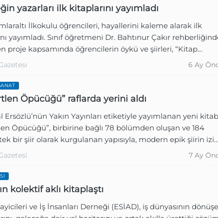
in yazarları ilk kitaplarını yayımladı
laraltı İlkokulu öğrencileri, hayallerini kaleme alarak ilk
ını yayımladı. Sınıf öğretmeni Dr. Bahtınur Çakır rehberliğind
n proje kapsamında öğrencilerin öykü ve şiirleri, “Kitap
sinden Öykü Yazmaya Uzanan Yolculuk: Çamlıbahçe’nin Şair
Gazetesi
6 Ay Ön
arı” adıyla kitaplaştırıldı.
SANAT
tlen Öpücüğü” raflarda yerini aldı
l Ersözlü’nün Yakın Yayınları etiketiyle yayımlanan yeni kitab
len Öpücüğü”, birbirine bağlı 78 bölümden oluşan ve 184
 tek bir şiir olarak kurgulanan yapısıyla, modern epik şiirin izin
tünlüklü bir anlatı kuruyor.
Gazetesi
7 Ay Ön
SI
n kolektif aklı kitaplaştı
yicileri ve İş İnsanları Derneği (ESİAD), iş dünyasının dönüş