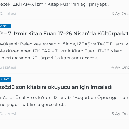
lecek İZKİTAP-7. İzmir Kitap Fuarı’nın açılışını yaptı.
Gazetesi
3 Ay Ön
SANAT
P – 7. İzmir Kitap Fuarı 17–26 Nisan’da Kültürpark’
yükşehir Belediyesi ev sahipliğinde, İZFAŞ ve TACT Fuarcılık
ğiyle düzenlenen İZKİTAP – 7. İzmir Kitap Fuarı, 17–26 Nisan
ihleri arasında Kültürpark’ta kapılarını açacak.
Gazetesi
4 Ay Ön
SANAT
rsözlü son kitabını okuyucuları için imzaladı
i Yazar Ünal Ersözlü’nün, 12. kitabı “Böğürtlen Öpücüğü”nün
ü yoğun katılımla gerçekleşti.
Gazetesi
5 Ay Ön