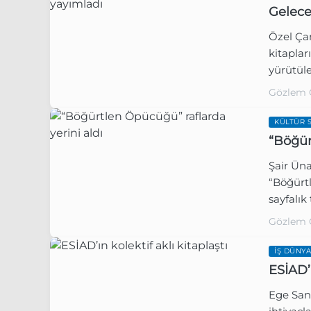
Geleceğ
Özel Çam
kitaplar
yürütüle
Söyleşi
Gözlem 
ve Yazarl
KÜLTÜR 
“Böğür
Şair Üna
“Böğürt
sayfalık
süren bü
Gözlem 
İŞ DÜNYA
ESİAD’ı
Ege Sana