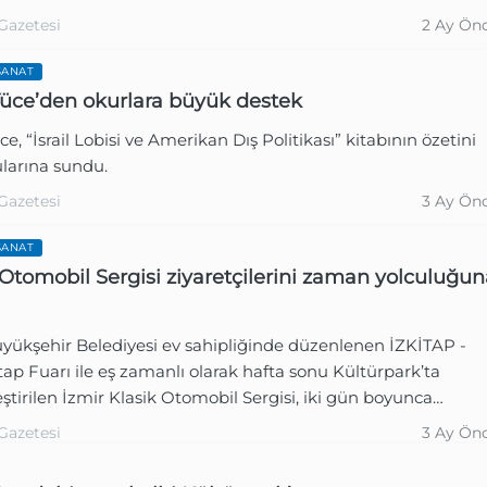
Gazetesi
2 Ay Ön
SANAT
üce’den okurlara büyük destek
e, “İsrail Lobisi ve Amerikan Dış Politikası” kitabının özetini
larına sundu.
Gazetesi
3 Ay Ön
SANAT
 Otomobil Sergisi ziyaretçilerini zaman yolculuğun
üyükşehir Belediyesi ev sahipliğinde düzenlenen İZKİTAP -
tap Fuarı ile eş zamanlı olarak hafta sonu Kültürpark’ta
ştirilen İzmir Klasik Otomobil Sergisi, iki gün boyunca
ilerden yoğun ilgi gördü.
Gazetesi
3 Ay Ön