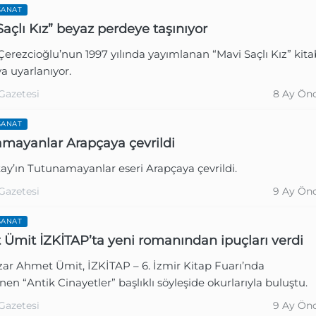
SANAT
Saçlı Kız” beyaz perdeye taşınıyor
erezcioğlu’nun 1997 yılında yayımlanan “Mavi Saçlı Kız” kita
a uyarlanıyor.
Gazetesi
8 Ay Ön
SANAT
mayanlar Arapçaya çevrildi
ay’ın Tutunamayanlar eseri Arapçaya çevrildi.
Gazetesi
9 Ay Ön
SANAT
Ümit İZKİTAP’ta yeni romanından ipuçları verdi
zar Ahmet Ümit, İZKİTAP – 6. İzmir Kitap Fuarı’nda
en “Antik Cinayetler” başlıklı söyleşide okurlarıyla buluştu.
Gazetesi
9 Ay Ön