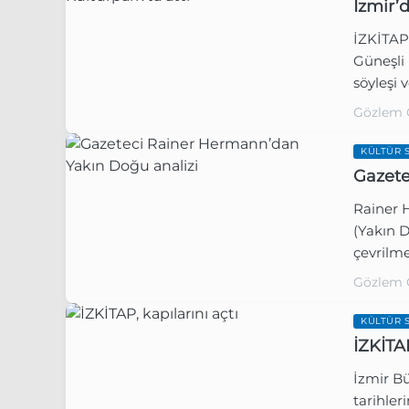
İzmir’d
İZKİTAP 
Güneşli h
söyleşi 
Gözlem 
KÜLTÜR 
Gazete
Rainer 
(Yakın 
çevrilme
Gözlem 
KÜLTÜR 
İZKİTAP
İzmir Bü
tarihler