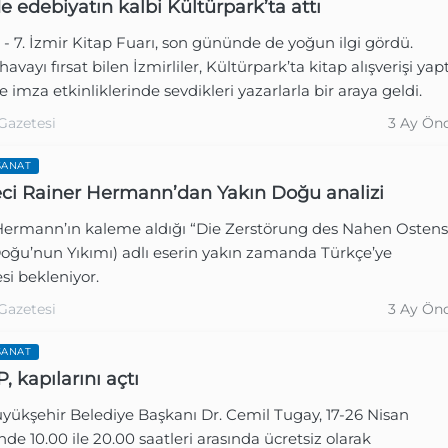
e edebiyatın kalbi Kültürpark’ta attı
- 7. İzmir Kitap Fuarı, son gününde de yoğun ilgi gördü.
avayı fırsat bilen İzmirliler, Kültürpark’ta kitap alışverişi yapt
ve imza etkinliklerinde sevdikleri yazarlarla bir araya geldi.
Gazetesi
3 Ay Ön
SANAT
ci Rainer Hermann’dan Yakın Doğu analizi
Hermann’ın kaleme aldığı “Die Zerstörung des Nahen Ostens
Doğu’nun Yıkımı) adlı eserin yakın zamanda Türkçe’ye
si bekleniyor.
Gazetesi
3 Ay Ön
SANAT
, kapılarını açtı
yükşehir Belediye Başkanı Dr. Cemil Tugay, 17-26 Nisan
inde 10.00 ile 20.00 saatleri arasında ücretsiz olarak