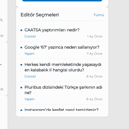
Editör Seçmeleri
Tümü
ı,
CAATSA yaptırımları nedir?
ce
Güncel
1 Ay Önce
Google '67' yazınca neden sallanıyor?
Yaşam
7 Ay Önce
Herkes kendi memleketinde yaşasaydı
”
en kalabalık il hangisi olurdu?
Güncel
8 Ay Önce
Pluribus dizisindeki Türkçe şarkının adı
ce
ne?
Yaşam
8 Ay Önce
Instagram’da keşfet nasıl temizlenir?
Yaşam
9 Ay Önce