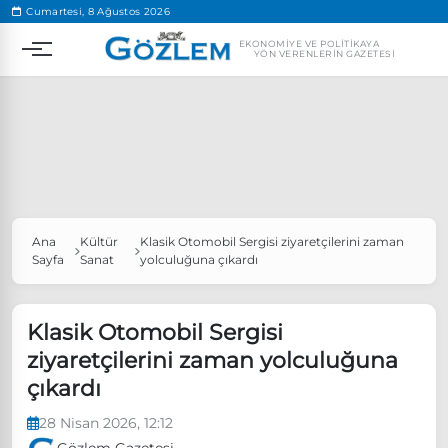
.
Cumartesi, 8 Ağustos 2026
EKONOMIYE VE POLITIKAYA
YÖN VERENLERIN GAZETESI
Ana
Kültür
Klasik Otomobil Sergisi ziyaretçilerini zaman
Popüler Aramalar
Sayfa
Sanat
yolculuğuna çıkardı
Ekonomi
Ankara’da eylem yasağı uzatıldı
Özgür Özel, Ekrem İmamoğlu’nu ziyaret edecek
Klasik Otomobil Sergisi
ziyaretçilerini zaman yolculuğuna
Ünlü çift bir etkinliğe daha katılmama kararı aldı
çıkardı
Boykot
28 Nisan 2026, 12:12