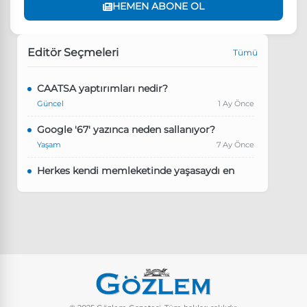
HEMEN ABONE OL
Editör Seçmeleri
Tümü
CAATSA yaptırımları nedir?
Güncel
1 Ay Önce
Google '67' yazınca neden sallanıyor?
Yaşam
7 Ay Önce
Herkes kendi memleketinde yaşasaydı en
kalabalık il hangisi olurdu?
Güncel
8 Ay Önce
Pluribus dizisindeki Türkçe şarkının adı ne?
Yaşam
8 Ay Önce
Instagram’da keşfet nasıl temizlenir?
Yaşam
9 Ay Önce