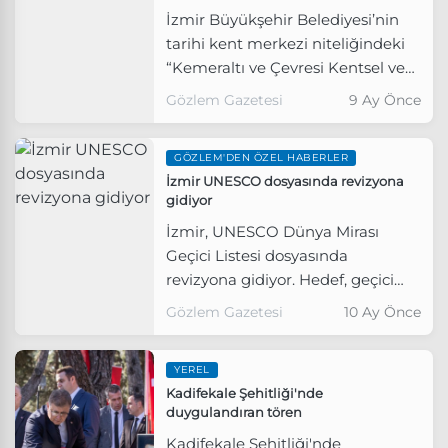
İzmir Büyükşehir Belediyesi’nin
tarihi kent merkezi niteliğindeki
“Kemeraltı ve Çevresi Kentsel ve
Arkeolojik Sit Alanı” içerisinde yer
Gözlem Gazetesi
9 Ay Önce
alan Kadifekale çevresinde
2006’dan bu yana sürdürdüğü
GÖZLEM'DEN ÖZEL HABERLER
kamulaştırma ve yıkım
İzmir UNESCO dosyasında revizyona
çalışmaları devam ediyor.
gidiyor
İzmir, UNESCO Dünya Mirası
Geçici Listesi dosyasında
revizyona gidiyor. Hedef, geçici
listenin ötesine giderek UNESCO
Gözlem Gazetesi
10 Ay Önce
Dünya Miras Listesine girmek.
Tarihi Kemeraltı Çarşısı, Basmane,
YEREL
Kadifekale ve çevresi ile Eski
Kadifekale Şehitliği'nde
Smyrna, Yeşilova ve Yassıtepe
duygulandıran tören
Höyüklerinden oluşan İzmir Tarihi
Kadifekale Şehitliği'nde
Liman Kenti, 2020 yılında