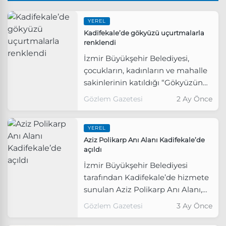
YEREL
Kadifekale’de gökyüzü uçurtmalarla
renklendi
İzmir Büyükşehir Belediyesi,
çocukların, kadınların ve mahalle
sakinlerinin katıldığı “Gökyüzüne
Ne Söylemek İstersin?” temalı
Gözlem Gazetesi
2 Ay Önce
Kadifekale Uçurtma Şenliği
düzenledi.
YEREL
Aziz Polikarp Anı Alanı Kadifekale’de
açıldı
İzmir Büyükşehir Belediyesi
tarafından Kadifekale’de hizmete
sunulan Aziz Polikarp Anı Alanı,
İzmir’in inanç turizmine yeni bir
Gözlem Gazetesi
3 Ay Önce
soluk getiriyor.