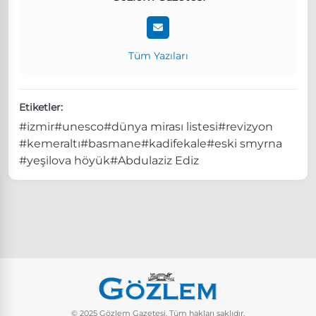
Tüm Yazıları
Etiketler:
#izmir
#unesco
#dünya mirası listesi
#revizyon
#kemeraltı
#basmane
#kadifekale
#eski smyrna
#yeşilova höyük
#Abdulaziz Ediz
© 2025 Gözlem Gazetesi. Tüm hakları saklıdır.