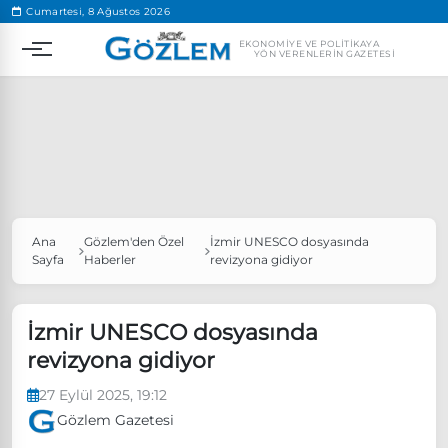
.
Cumartesi, 8 Ağustos 2026
EKONOMIYE VE POLITIKAYA
YÖN VERENLERIN GAZETESI
Ana
Gözlem'den Özel
İzmir UNESCO dosyasında
Popüler Aramalar
Sayfa
Haberler
revizyona gidiyor
Ekonomi
Ankara’da eylem yasağı uzatıldı
Özgür Özel, Ekrem İmamoğlu’nu ziyaret edecek
İzmir UNESCO dosyasında
revizyona gidiyor
Ünlü çift bir etkinliğe daha katılmama kararı aldı
Boykot
27 Eylül 2025, 19:12
Gözlem Gazetesi