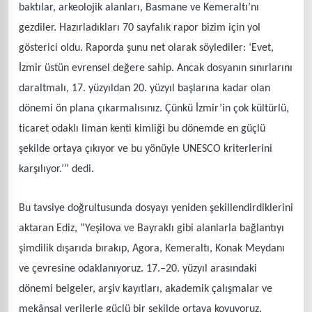
baktılar, arkeolojik alanları, Basmane ve Kemeraltı’nı
gezdiler. Hazırladıkları 70 sayfalık rapor bizim için yol
gösterici oldu. Raporda şunu net olarak söylediler: ‘Evet,
İzmir üstün evrensel değere sahip. Ancak dosyanın sınırlarını
daraltmalı, 17. yüzyıldan 20. yüzyıl başlarına kadar olan
dönemi ön plana çıkarmalısınız. Çünkü İzmir’in çok kültürlü,
ticaret odaklı liman kenti kimliği bu dönemde en güçlü
şekilde ortaya çıkıyor ve bu yönüyle UNESCO kriterlerini
karşılıyor.’” dedi.
Bu tavsiye doğrultusunda dosyayı yeniden şekillendirdiklerini
aktaran Ediz, “Yeşilova ve Bayraklı gibi alanlarla bağlantıyı
şimdilik dışarıda bırakıp, Agora, Kemeraltı, Konak Meydanı
ve çevresine odaklanıyoruz. 17.–20. yüzyıl arasındaki
dönemi belgeler, arşiv kayıtları, akademik çalışmalar ve
mekânsal verilerle güçlü bir şekilde ortaya koyuyoruz.