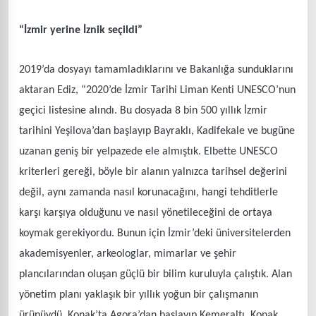
“İzmir yerine İznik seçildi”
2019’da dosyayı tamamladıklarını ve Bakanlığa sunduklarını
aktaran Ediz, “2020’de İzmir Tarihi Liman Kenti UNESCO’nun
geçici listesine alındı. Bu dosyada 8 bin 500 yıllık İzmir
tarihini Yeşilova’dan başlayıp Bayraklı, Kadifekale ve bugüne
uzanan geniş bir yelpazede ele almıştık. Elbette UNESCO
kriterleri gereği, böyle bir alanın yalnızca tarihsel değerini
değil, aynı zamanda nasıl korunacağını, hangi tehditlerle
karşı karşıya olduğunu ve nasıl yönetileceğini de ortaya
koymak gerekiyordu. Bunun için İzmir’deki üniversitelerden
akademisyenler, arkeologlar, mimarlar ve şehir
plancılarından oluşan güçlü bir bilim kuruluyla çalıştık. Alan
yönetim planı yaklaşık bir yıllık yoğun bir çalışmanın
ürünüydü. Konak’ta Agora’dan başlayıp Kemeraltı, Konak