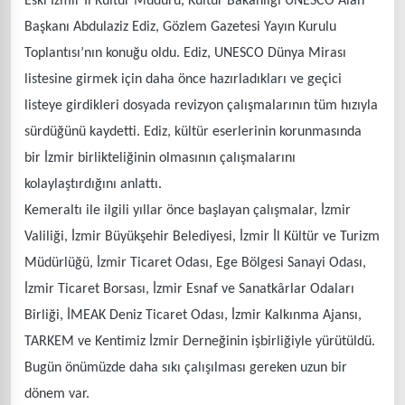
Eski İzmir İl Kültür Müdürü, Kültür Bakanlığı UNESCO Alan
Başkanı Abdulaziz Ediz, Gözlem Gazetesi Yayın Kurulu
Toplantısı’nın konuğu oldu. Ediz, UNESCO Dünya Mirası
listesine girmek için daha önce hazırladıkları ve geçici
listeye girdikleri dosyada revizyon çalışmalarının tüm hızıyla
sürdüğünü kaydetti. Ediz, kültür eserlerinin korunmasında
bir İzmir birlikteliğinin olmasının çalışmalarını
kolaylaştırdığını anlattı.
Kemeraltı ile ilgili yıllar önce başlayan çalışmalar, İzmir
Valiliği, İzmir Büyükşehir Belediyesi, İzmir İl Kültür ve Turizm
Müdürlüğü, İzmir Ticaret Odası, Ege Bölgesi Sanayi Odası,
İzmir Ticaret Borsası, İzmir Esnaf ve Sanatkârlar Odaları
Birliği, İMEAK Deniz Ticaret Odası, İzmir Kalkınma Ajansı,
TARKEM ve Kentimiz İzmir Derneğinin işbirliğiyle yürütüldü.
Bugün önümüzde daha sıkı çalışılması gereken uzun bir
dönem var.