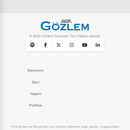
Pluribus dizisindeki Türkçe şarkının adı ne?
Yaşam
8 Ay Önce
Instagram’da keşfet nasıl temizlenir?
Yaşam
9 Ay Önce
© 2025 Gözlem Gazetesi. Tüm hakları saklıdır.
Ekonomi
Spor
Yaşam
Politika
Türkiye'den ve Dünya'dan son dakika haberleri, köşe yazıları, magazinden