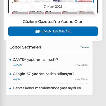
21 Mart 2025
Gözlem Gazetesi'ne Abone Olun
HEMEN ABONE OL
Editör Seçmeleri
Tümü
CAATSA yaptırımları nedir?
Güncel
0 Ay Önce
Google '67' yazınca neden sallanıyor?
Yaşam
7 Ay Önce
Herkes kendi memleketinde yaşasaydı en
kalabalık il hangisi olurdu?
Güncel
8 Ay Önce