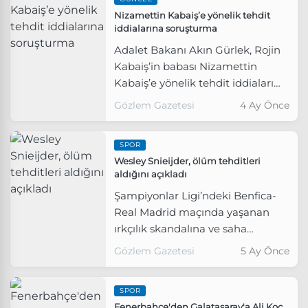
Nizamettin Kabaiş’e yönelik tehdit
iddialarına soruşturma
Adalet Bakanı Akın Gürlek, Rojin
Kabaiş’in babası Nizamettin
Kabaiş’e yönelik tehdit iddiaları
üzerine Van Cumhuriyet
Gözlem Gazetesi
4 Ay Önce
Başsavcılığı tarafından adli
soruşturma başlatıldığını açıkladı.
SPOR
Wesley Snieijder, ölüm tehditleri
aldığını açıkladı
Şampiyonlar Ligi’ndeki Benfica-
Real Madrid maçında yaşanan
ırkçılık skandalına ve saha
içindeki kışkırtmalara karşı tepki
Gözlem Gazetesi
5 Ay Önce
gösteren Wesley Sneijder, ölüm
tehditlerinin hedefi oldu.
SPOR
Fenerbahçe'den Galatasaray'a Ali Koç