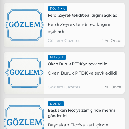
POLITIKA
Ferdi Zeyrek tehdit edildiğini açıkladı
Ferdi Zeyrek tehdit edildiğini
açıkladı
Gözlem Gazetesi
1 Yıl Önce
MANŞET
Okan Buruk PFDK'ya sevk edildi
Okan Buruk PFDK'ya sevk edildi
Gözlem Gazetesi
1 Yıl Önce
DÜNYA
Başbakan Fico'ya zarf içinde mermi
gönderildi
Başbakan Fico'ya zarf içinde