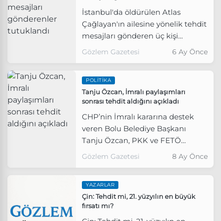
İstanbul'da öldürülen Atlas
Çağlayan'ın ailesine yönelik tehdit
mesajları gönderen üç kişi
tutuklandı.
Gözlem Gazetesi
6 Ay Önce
POLITIKA
Tanju Özcan, İmralı paylaşımları
sonrası tehdit aldığını açıkladı
CHP’nin İmralı kararına destek
veren Bolu Belediye Başkanı
Tanju Özcan, PKK ve FETÖ
mensuplarından tehdit aldığını
Gözlem Gazetesi
8 Ay Önce
açıkladı.
YAZARLAR
Çin: Tehdit mi, 21. yüzyılın en büyük
fırsatı mı?