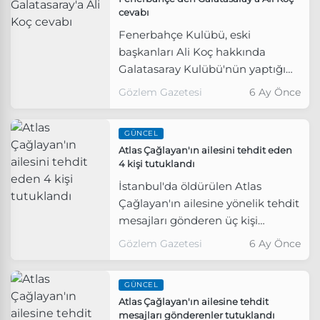
cevabı
Fenerbahçe Kulübü, eski
başkanları Ali Koç hakkında
Galatasaray Kulübü'nün yaptığı
açıklamaya yanıt verdi.
Gözlem Gazetesi
6 Ay Önce
GÜNCEL
Atlas Çağlayan'ın ailesini tehdit eden
4 kişi tutuklandı
İstanbul'da öldürülen Atlas
Çağlayan'ın ailesine yönelik tehdit
mesajları gönderen üç kişi
tutuklanırken, üç şüpheli de
Gözlem Gazetesi
6 Ay Önce
bugün gözaltına alındı.
GÜNCEL
Atlas Çağlayan'ın ailesine tehdit
mesajları gönderenler tutuklandı