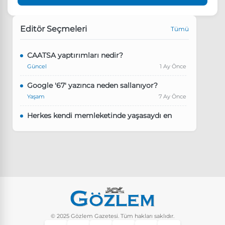
Editör Seçmeleri
Tümü
CAATSA yaptırımları nedir?
Güncel
1 Ay Önce
Google '67' yazınca neden sallanıyor?
Yaşam
7 Ay Önce
Herkes kendi memleketinde yaşasaydı en
kalabalık il hangisi olurdu?
Güncel
8 Ay Önce
Pluribus dizisindeki Türkçe şarkının adı ne?
Yaşam
8 Ay Önce
Instagram’da keşfet nasıl temizlenir?
Yaşam
9 Ay Önce
© 2025 Gözlem Gazetesi. Tüm hakları saklıdır.