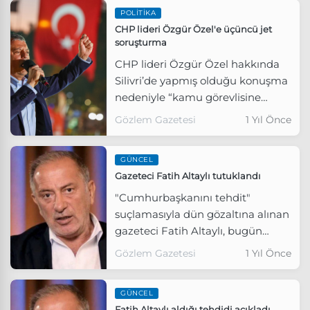
POLITIKA
CHP lideri Özgür Özel'e üçüncü jet
soruşturma
CHP lideri Özgür Özel hakkında
Silivri’de yapmış olduğu konuşma
nedeniyle “kamu görevlisine
hakaret” ve “tehdit” suçlarından
Gözlem Gazetesi
1 Yıl Önce
re’sen soruşturma başlatıldı.
GÜNCEL
Gazeteci Fatih Altaylı tutuklandı
"Cumhurbaşkanını tehdit"
suçlamasıyla dün gözaltına alınan
gazeteci Fatih Altaylı, bugün
çıkarıldığı hakimlikçe tutuklandı.
Gözlem Gazetesi
1 Yıl Önce
GÜNCEL
Fatih Altaylı aldığı tehdidi açıkladı