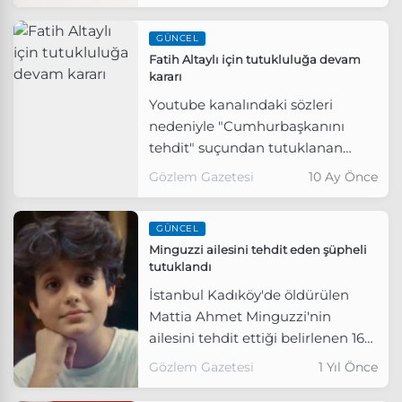
GÜNCEL
Fatih Altaylı için tutukluluğa devam
kararı
Youtube kanalındaki sözleri
nedeniyle "Cumhurbaşkanını
tehdit" suçundan tutuklanan
Gazeteci Fatih Altaylı hakim
Gözlem Gazetesi
10 Ay Önce
karşısına çıktı.
GÜNCEL
Minguzzi ailesini tehdit eden şüpheli
tutuklandı
İstanbul Kadıköy'de öldürülen
Mattia Ahmet Minguzzi'nin
ailesini tehdit ettiği belirlenen 16
yaşındaki şüpheli tutuklandı.
Gözlem Gazetesi
1 Yıl Önce