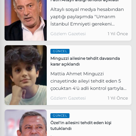
Altaylı sosyal medya hesabından
yaptığı paylaşımda "Umarım
İstanbul Emniyeti gerekeni
yapacaktır. Çünkü bu açık bir
Gözlem Gazetesi
1 Yıl Önce
yaşadığın yeri biliyoruz tehdidi"
dedi.
GÜNCEL
Minguzzi ailesine tehdit davasında
karar açıklandı
Mattia Ahmet Minguzzi
cinayetinde aileyi tehdit eden 5
çocuktan 4'ü adli kontrol şartıyla
beraat etti, 1'i 4 yıl 8 ay hapis
Gözlem Gazetesi
1 Yıl Önce
cezasına çarptırıldı.
GÜNCEL
Özel'in ailesini tehdit eden kişi
tutuklandı