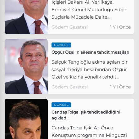
İçişleri Bakanı Ali Yerlikaya,
Emniyet Genel Müdürlüğü Siber
Suçlarla Mücadele Daire
Başkanlığı’nın yürüttüğü
Gözlem Gazetesi
1 Yıl Önce
çalışmalar kapsamında, CHP
Genel Başkanı Özgür Özel ve
GÜNCEL
ailesi hakkında tehdit paylaşımları
Özgür Özel'in ailesine tehdit mesajları
yapan bir şahsın tespit edilerek
tutuklandığını açıkladı.
Selçuk Tengioğlu adına açılan bir
sosyal medya hesabından Özgür
Özel ve kızına yönelik tehdit
mesajları atıldı.
Gözlem Gazetesi
1 Yıl Önce
GÜNCEL
Candaş Tolga Işık tehdit edildiğini
açıkladı
Candaş Tolga Işık, Az Önce
Konuştum programına Minguzzi