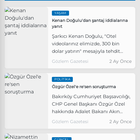
YAŞAM
Kenan Doğulu'dan şantaj iddialarına
yanıt
Şarkıcı Kenan Doğulu, "Otel
videolarınız elimizde, 300 bin
dolar yatırın" mesajıyla tehdit
edildiği ve şikâyetçi olduğu
Gözlem Gazetesi
2 Ay Önce
yönündeki iddialara yanıt verdi.
POLITIKA
Özgür Özel'e re'sen soruşturma
Bakırköy Cumhuriyet Başsavcılığı,
CHP Genel Başkanı Özgür Özel
hakkında Adalet Bakanı Akın
Gürlek'e yönelik sözleri nedeniyle
Gözlem Gazetesi
2 Ay Önce
re'sen soruşturma başlattı.
GÜNCEL