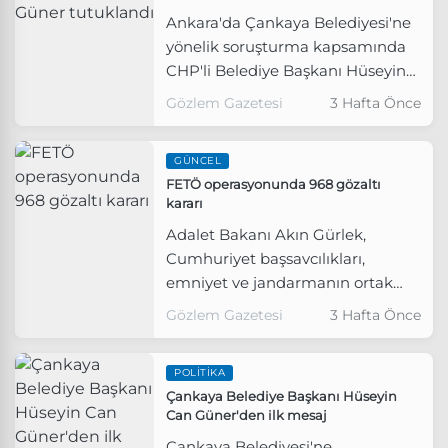
Ankara'da Çankaya Belediyesi'ne
yönelik soruşturma kapsamında
CHP'li Belediye Başkanı Hüseyin
Can Güner'in de aralarında
Gözlem Gazetesi
3 Hafta Önce
bulunduğu 24 kişi tutuklandı.
GÜNCEL
FETÖ operasyonunda 968 gözaltı
kararı
Adalet Bakanı Akın Gürlek,
Cumhuriyet başsavcılıkları,
emniyet ve jandarmanın ortak
çalışmasıyla FETÖ'ye yönelik 81
Gözlem Gazetesi
3 Hafta Önce
ilde 968 şüpheliyi kapsayan eş
zamanlı operasyon başlatıldığını
POLITIKA
açıkladı.
Çankaya Belediye Başkanı Hüseyin
Can Güner'den ilk mesaj
Çankaya Belediyesi'ne