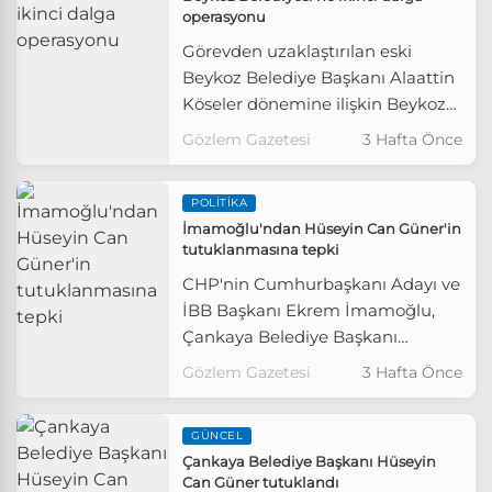
operasyonu
Görevden uzaklaştırılan eski
Beykoz Belediye Başkanı Alaattin
Köseler dönemine ilişkin Beykoz
Belediyesi'ne yönelik 'Rüşvet' ve
Gözlem Gazetesi
3 Hafta Önce
'İrtikap' suçlamalarında yürütülen
soruşturmanın ikinci dalga
POLITIKA
operasyonunda 8 kişi hakkında
İmamoğlu'ndan Hüseyin Can Güner'in
gözaltı kararı verildi.
tutuklanmasına tepki
CHP'nin Cumhurbaşkanı Adayı ve
İBB Başkanı Ekrem İmamoğlu,
Çankaya Belediye Başkanı
Hüseyin Can Güner'in
Gözlem Gazetesi
3 Hafta Önce
tutuklanmasına tepki gösterdi.
GÜNCEL
Çankaya Belediye Başkanı Hüseyin
Can Güner tutuklandı