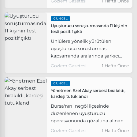
Gözlem Gazetesi
1 Hafta Önce
kişi gözaltına alındı.
GÜNCEL
Uyuşturucu soruşturmasında 11 kişinin
testi pozitif çıktı
Ünlülere yönelik yürütülen
uyuşturucu soruşturması
kapsamında aralarında şarkıcı
İlyas Yalçıntaş'ın da bulunduğu 11
Gözlem Gazetesi
1 Hafta Önce
kişinin test sonucu pozitif çıktı.
GÜNCEL
Yönetmen Ezel Akay serbest bırakıldı,
kardeşi tutuklandı
Bursa'nın İnegöl ilçesinde
düzenlenen uyuşturucu
operasyonunda gözaltına alınan
yönetmen Ezel Akay adli kontrol
Gözlem Gazetesi
1 Hafta Önce
şartıyla serbest bırakıldı, kardeşi