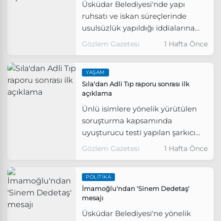
Üsküdar Belediyesi'nde yapı
ruhsatı ve iskan süreçlerinde
usulsüzlük yapıldığı iddialarına
ilişkin yürütülen soruşturma
Gözlem Gazetesi
1 Hafta Önce
kapsamında gözaltına alınan
Belediye Başkanı Sinem
YAŞAM
Dedetaş'ın da aralarında
Sıla'dan Adli Tıp raporu sonrası ilk
bulunduğu 4 kişi tutuklandı.
açıklama
Ünlü isimlere yönelik yürütülen
soruşturma kapsamında
uyuşturucu testi yapılan şarkıcı
Sıla Gençoğlu, Adli Tıp Kurumu
Gözlem Gazetesi
1 Hafta Önce
raporunda herhangi bir
uyuşturucu ya da uyarıcı madde
POLITIKA
bulgusuna rastlanmamasının
İmamoğlu'ndan 'Sinem Dedetaş'
ardından ilk kez açıklama yaptı.
mesajı
Üsküdar Belediyesi'ne yönelik