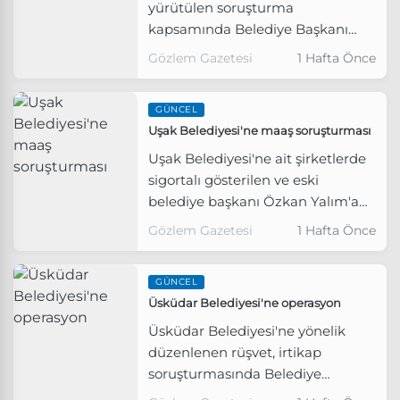
yürütülen soruşturma
kapsamında Belediye Başkanı
Sinem Dedetaş'ın da aralarında
Gözlem Gazetesi
1 Hafta Önce
bulunduğu 6 kişi gözaltına alındı.
GÜNCEL
Uşak Belediyesi'ne maaş soruşturması
Uşak Belediyesi'ne ait şirketlerde
sigortalı gösterilen ve eski
belediye başkanı Özkan Yalım'a
ait işletmelerde çalışmayı
Gözlem Gazetesi
1 Hafta Önce
sürdürdüğü iddia edilen 17
şüpheliye yönelik operasyon
GÜNCEL
yapıldı.
Üsküdar Belediyesi'ne operasyon
Üsküdar Belediyesi'ne yönelik
düzenlenen rüşvet, irtikap
soruşturmasında Belediye
Başkanı Sinem Dedetaş dahil 6