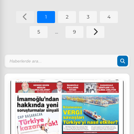
1
2
3
4
5
…
9