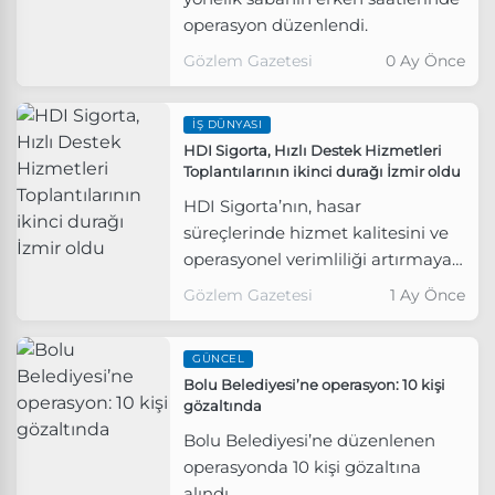
operasyon düzenlendi.
Gözlem Gazetesi
0 Ay Önce
İŞ DÜNYASI
HDI Sigorta, Hızlı Destek Hizmetleri
Toplantılarının ikinci durağı İzmir oldu
HDI Sigorta’nın, hasar
süreçlerinde hizmet kalitesini ve
operasyonel verimliliği artırmaya
yönelik çalışmaları kapsamında
Gözlem Gazetesi
1 Ay Önce
hayata geçirdiği Hızlı Destek
Servisi (HDS) toplantılarının ikinci
GÜNCEL
durağı İzmir oldu.
Bolu Belediyesi’ne operasyon: 10 kişi
gözaltında
Bolu Belediyesi’ne düzenlenen
operasyonda 10 kişi gözaltına
alındı.