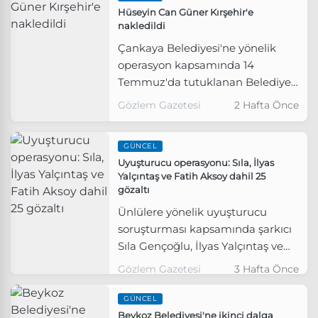
Hüseyin Can Güner Kırşehir'e
nakledildi
Çankaya Belediyesi'ne yönelik
operasyon kapsamında 14
Temmuz'da tutuklanan Belediye
Başkanı Hüseyin Can Güner ve
Gözlem Gazetesi
2 Hafta Önce
meclis üyesi Emre Doğan, Sincan
Cezaevi'nden Kırşehir Yüksek
GÜNCEL
Güvenlikli Ceza İnfaz Kurumları
Uyuşturucu operasyonu: Sıla, İlyas
Kampüsü'ne sevk edildi.
Yalçıntaş ve Fatih Aksoy dahil 25
gözaltı
Ünlülere yönelik uyuşturucu
soruşturması kapsamında şarkıcı
Sıla Gençoğlu, İlyas Yalçıntaş ve
yapımcı Fatih Aksoy'un da
Gözlem Gazetesi
3 Hafta Önce
aralarında olduğu 25 şüpheli
gözaltına alındı.
GÜNCEL
Beykoz Belediyesi'ne ikinci dalga