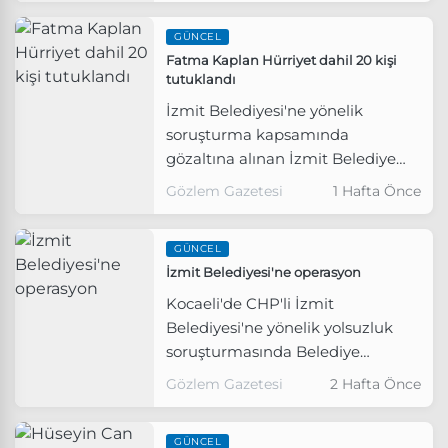
Eren Kazım Akay tutuklandı.
GÜNCEL
Fatma Kaplan Hürriyet dahil 20 kişi
tutuklandı
İzmit Belediyesi'ne yönelik
soruşturma kapsamında
gözaltına alınan İzmit Belediye
Başkanı Fatma Kaplan Hürriyet
Gözlem Gazetesi
1 Hafta Önce
ile eşi Murat Hürriyet'in de
aralarında bulunduğu 21 kişi
GÜNCEL
tutuklama talebiyle mahkemeye
İzmit Belediyesi'ne operasyon
sevk edildi.
Kocaeli'de CHP'li İzmit
Belediyesi'ne yönelik yolsuzluk
soruşturmasında Belediye
Başkanı Fatma Kaplan Hürriyet
Gözlem Gazetesi
2 Hafta Önce
ve eşi dahil 28 kişi gözaltına alındı.
GÜNCEL