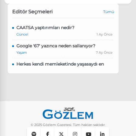
Editör Seçmeleri
Tümü
CAATSA yaptırımları nedir?
Güncel
1 Ay Önce
Google '67' yazınca neden sallanıyor?
Yaşam
7 Ay Önce
Herkes kendi memleketinde yaşasaydı en
kalabalık il hangisi olurdu?
Güncel
8 Ay Önce
Pluribus dizisindeki Türkçe şarkının adı ne?
Yaşam
8 Ay Önce
Instagram’da keşfet nasıl temizlenir?
Yaşam
10 Ay Önce
© 2025 Gözlem Gazetesi. Tüm hakları saklıdır.