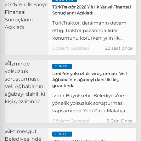
TürkTraktör 2026 Yılı İlk Yarıyıl Finansal
Sonuçlarını Açıkladı
TürkTraktör, daralmanın devam
ettiği traktör pazarında lider
konumunu korurken; yılın ilk
yarısında operasyonel verimlilik,
Gözlem Gazetesi
22 saat önce
maliyet yönetimi ve finansal
disiplin odağını sürdürdü.
GÜNCEL
İzmir'de yolsuzluk soruşturması: Veli
Ağbaba'nın ağabeyi dahil iki kişi
gözaltında
İzmir Büyükşehir Belediyesi'ne
yönelik yolsuzluk soruşturması
kapsamında Yeni Parti Malatya
Milletvekili Veli Ağbaba'nın
Gözlem Gazetesi
2 Gün Önce
ağabeyi dahil iki şüpheli gözaltına
alındı.
GÜNCEL