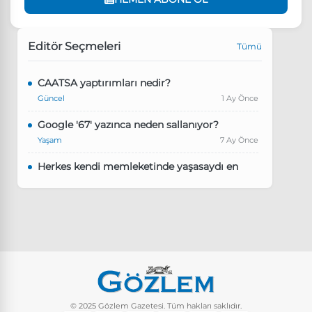
Editör Seçmeleri
Tümü
CAATSA yaptırımları nedir?
Güncel
1 Ay Önce
Google '67' yazınca neden sallanıyor?
Yaşam
7 Ay Önce
Herkes kendi memleketinde yaşasaydı en
kalabalık il hangisi olurdu?
Güncel
8 Ay Önce
Pluribus dizisindeki Türkçe şarkının adı ne?
Yaşam
8 Ay Önce
Instagram’da keşfet nasıl temizlenir?
Yaşam
9 Ay Önce
© 2025 Gözlem Gazetesi. Tüm hakları saklıdır.