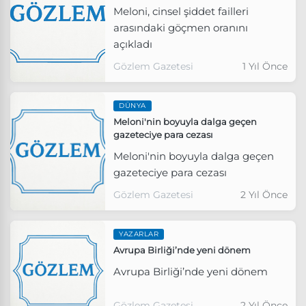
Meloni, cinsel şiddet failleri
arasındaki göçmen oranını
açıkladı
Gözlem Gazetesi
1 Yıl Önce
DÜNYA
Meloni'nin boyuyla dalga geçen
gazeteciye para cezası
Meloni'nin boyuyla dalga geçen
gazeteciye para cezası
Gözlem Gazetesi
2 Yıl Önce
YAZARLAR
Avrupa Birliği’nde yeni dönem
Avrupa Birliği’nde yeni dönem
Gözlem Gazetesi
2 Yıl Önce