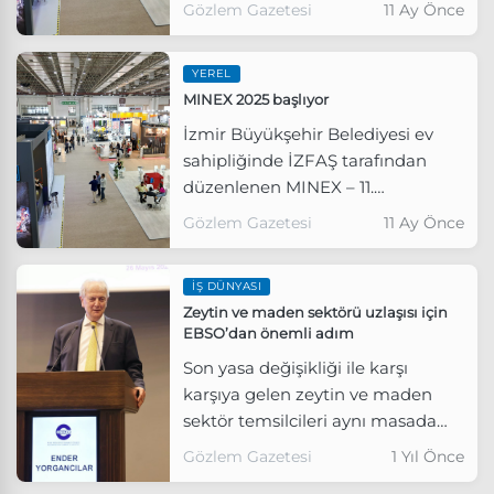
Kaynaklar ve Teknolojileri
Gözlem Gazetesi
11 Ay Önce
Fuarı’nın açılışını yaptı.
YEREL
MINEX 2025 başlıyor
İzmir Büyükşehir Belediyesi ev
sahipliğinde İZFAŞ tarafından
düzenlenen MINEX – 11.
Uluslararası Madencilik, Doğal
Gözlem Gazetesi
11 Ay Önce
Kaynaklar ve Teknolojileri Fuarı, 3-
6 Eylül 2025 tarihleri arasında
İŞ DÜNYASI
Fuar İzmir’de yapılacak.
Zeytin ve maden sektörü uzlaşısı için
EBSO’dan önemli adım
Son yasa değişikliği ile karşı
karşıya gelen zeytin ve maden
sektör temsilcileri aynı masada
buluştu.
Gözlem Gazetesi
1 Yıl Önce