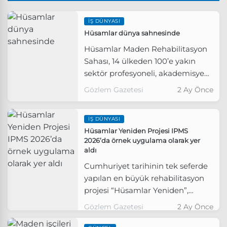
İŞ DÜNYASI
Hüsamlar dünya sahnesinde
Hüsamlar Maden Rehabilitasyon
Sahası, 14 ülkeden 100’e yakın
sektör profesyoneli, akademisyen
ve sivil toplum temsilcilerini
Gözlem Gazetesi
2 Ay Önce
ağırladı. Uluslararası heyet,
Yeniköy Kemerköy Enerji’nin
İŞ DÜNYASI
yürüttüğü doğaya geri
Hüsamlar Yeniden Projesi IPMS
kazandırma çalışmalarını yerinde
2026’da örnek uygulama olarak yer
inceleyerek Hüsamlar’ın
aldı
madencilik sonrası
Cumhuriyet tarihinin tek seferde
rehabilitasyonda küresel ölçekte
yapılan en büyük rehabilitasyon
dikkat çeken örneklerden biri
projesi “Hüsamlar Yeniden”,
olduğu değerlendirmesinde
Uluslararası Madencilik Sonrası
bulundu.
Gözlem Gazetesi
2 Ay Önce
Faaliyetler Sempozyumu’nda
(IPMS) uluslararası akademi ve