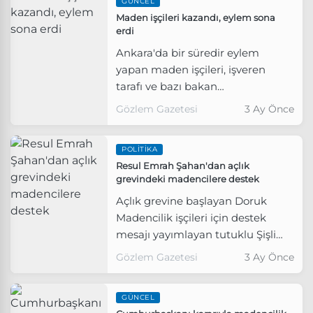
GÜNCEL
sektör temsilcilerinin karşısına
Maden işçileri kazandı, eylem sona
erdi
çıktı.
Ankara'da bir süredir eylem
yapan maden işçileri, işveren
tarafı ve bazı bakan
yardımcılarının katılımıyla İçişleri
Gözlem Gazetesi
3 Ay Önce
Bakanlığında gerçekleştirilen
toplantı uzlaşmayla sona erdi.
POLITIKA
Resul Emrah Şahan'dan açlık
grevindeki madencilere destek
Açlık grevine başlayan Doruk
Madencilik işçileri için destek
mesajı yayımlayan tutuklu Şişli
Belediye Başkanı Resul Emrah
Gözlem Gazetesi
3 Ay Önce
Şahan, "Adalet; ancak yurttaşın
güçlü olduğu, emeğin korunduğu
GÜNCEL
ve devletin herkes için eşit işlediği