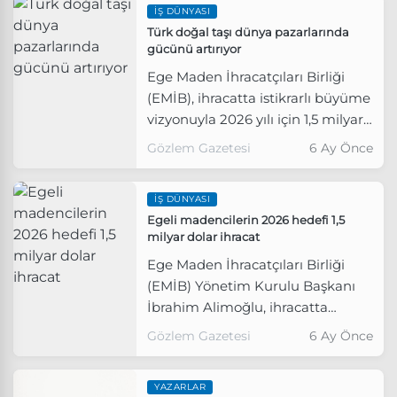
İŞ DÜNYASI
Avrupa Madencilik Sonrası
Türk doğal taşı dünya pazarlarında
Faaliyetler Kongresi’nin sponsoru
gücünü artırıyor
oldu. Yeniköy Kemerköy Enerji
Ege Maden İhracatçıları Birliği
Genel Müdür Yardımcısı Burak
(EMİB), ihracatta istikrarlı büyüme
Işık, “Bu örnek proje Türkiye
vizyonuyla 2026 yılı için 1,5 milyar
sınırlarını aşarak küresel ölçekte
dolar, 2030 yılı için ise 2 milyar
madencilik sektörünün vitrin
Gözlem Gazetesi
6 Ay Önce
doların üzerinde ihracat hedefi
projesi olacak” dedi.
belirledi.
İŞ DÜNYASI
Egeli madencilerin 2026 hedefi 1,5
milyar dolar ihracat
Ege Maden İhracatçıları Birliği
(EMİB) Yönetim Kurulu Başkanı
İbrahim Alimoğlu, ihracatta
istikrarlı büyüme vizyonuyla 2026
Gözlem Gazetesi
6 Ay Önce
yılı için 1,5 milyar dolar, 2030 yılı
için ise 2 milyar doların üzerinde
YAZARLAR
ihracat hedefi koyduklarını