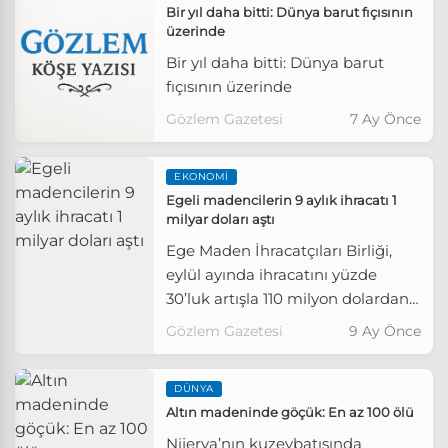
Bir yıl daha bitti: Dünya barut fıçısının
açıkladı.
üzerinde
Bir yıl daha bitti: Dünya barut
fıçısının üzerinde
Gözlem Gazetesi
7 Ay Önce
EKONOMI
Egeli madencilerin 9 aylık ihracatı 1
milyar doları aştı
Ege Maden İhracatçıları Birliği,
eylül ayında ihracatını yüzde
30’luk artışla 110 milyon dolardan
142 milyon dolara taşırken, 9 aylık
Gözlem Gazetesi
9 Ay Önce
dönemdeki ihracatı yüzde 7’lik
artışla 974 milyon dolardan 1
DÜNYA
milyar 42 milyon dolara çıktı ve 1
Altın madeninde göçük: En az 100 ölü
milyar doları aşmanın gururunu
yaşadı.
Nijerya’nın kuzeybatısında