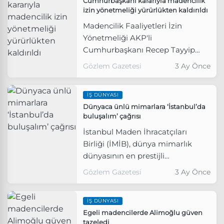
Cumhurbaşkanı kararıyla madencilik
bir düzende mümkündür. Siyasi
izin yönetmeliği yürürlükten kaldırıldı
kültürü değiştirmek zorundayız"
Madencilik Faaliyetleri İzin
dedi.
Yönetmeliği AKP'li
Cumhurbaşkanı Recep Tayyip
Erdoğan'ın imzasıyla yürürlükten
Gözlem Gazetesi
3 Ay Önce
kaldırıldı.
İŞ DÜNYASI
Dünyaca ünlü mimarlara ‘İstanbul’da
buluşalım’ çağrısı
İstanbul Maden İhracatçıları
Birliği (İMİB), dünya mimarlık
dünyasının en prestijli
etkinliklerinden World
Gözlem Gazetesi
3 Ay Önce
Architecture Festival’i (WAF)
Türkiye’ye kazandırmak için kritik
İŞ DÜNYASI
bir adım attı.
Egeli madencilerde Alimoğlu güven
tazeledi