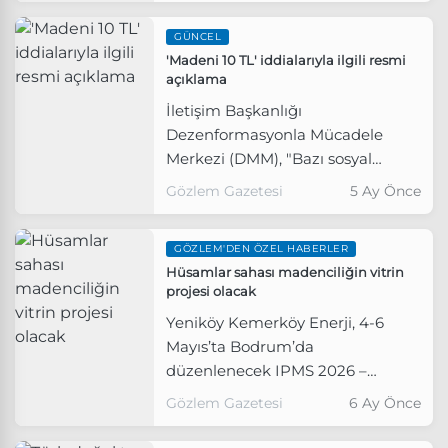
GÜNCEL
'Madeni 10 TL' iddialarıyla ilgili resmi
açıklama
İletişim Başkanlığı
Dezenformasyonla Mücadele
Merkezi (DMM), "Bazı sosyal
medya hesaplarından, ‘10 TL
Gözlem Gazetesi
5 Ay Önce
değerinde madeni para olduğu'
yönünde paylaşılan görseller
GÖZLEM'DEN ÖZEL HABERLER
gerçek değildir. Tedavüle
Hüsamlar sahası madenciliğin vitrin
çıkarılmış 10 TL değerinde
projesi olacak
herhangi bir madeni para
Yeniköy Kemerköy Enerji, 4-6
bulunmamaktadır" açıklamasını
Mayıs’ta Bodrum’da
yaptı.
düzenlenecek IPMS 2026 –
Uluslararası Madencilik Sonrası
Gözlem Gazetesi
6 Ay Önce
Faaliyetler Sempozyumu ve eş
zamanlı gerçekleştirilecek 1.