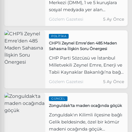
Merkezi (DMM), 1 ve 5 kuruşlara
sosyal medyada yer alan
haberlere ilişkin açıklama yaptı.
Gözlem Gazetesi
5 Ay Önce
POLITIKA
CHP’li Zeynel Emre’den 485 Maden
Sahasına İlişkin Soru Önergesi
CHP Parti Sözcüsü ve İstanbul
Milletvekili Zeynel Emre, Enerji ve
Tabii Kaynaklar Bakanlığı’na bağlı
Maden ve Petrol İşleri Genel
Gözlem Gazetesi
5 Ay Önce
Müdürlüğü’nün (MAPEG) 317.
ihale grubu kapsamında Türkiye
GÜNCEL
genelinde 485 maden sahasını
Zonguldak'ta maden ocağında göçük
ihaleye çıkarmasına ilişkin olarak
Enerji ve Tabii Kaynaklar Bakanı
Zonguldak'ın Kilimli ilçesine bağlı
Alparslan Bayraktar’ın yazılı olarak
Gelik beldesinde, özel bir kömür
yanıtlaması istemiyle Türkiye
madeni ocağında göçük