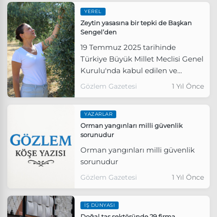
YEREL
Zeytin yasasına bir tepki de Başkan
Sengel’den
19 Temmuz 2025 tarihinde
Türkiye Büyük Millet Meclisi Genel
Kurulu'nda kabul edilen ve
zeytinlik alanların madencilik
Gözlem Gazetesi
1 Yıl Önce
faaliyetlerine açılmasına olanak
tanıyan torba yasaya bir tepki de
YAZARLAR
Efes Selçuk Belediye Başkanı Filiz
Orman yangınları milli güvenlik
Ceritoğlu Sengel’den geldi.
sorunudur
Orman yangınları milli güvenlik
sorunudur
Gözlem Gazetesi
1 Yıl Önce
İŞ DÜNYASI
Doğal taş sektöründe 29 firma