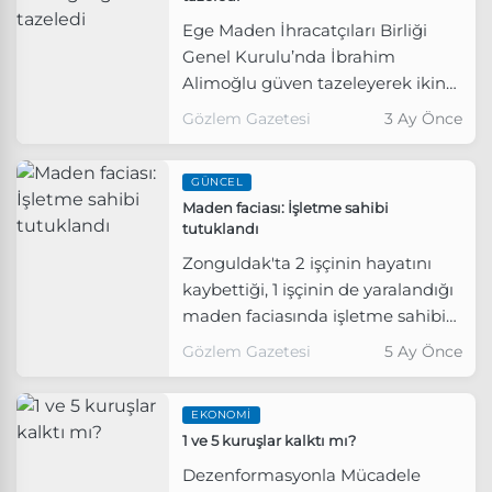
Ege Maden İhracatçıları Birliği
Genel Kurulu’nda İbrahim
Alimoğlu güven tazeleyerek ikinci
kez Başkan seçildi. İbrahim
Gözlem Gazetesi
3 Ay Önce
Alimoğlu, Ege Maden İhracatçıları
Birliği’nin ihracatını 2026 yılında
GÜNCEL
1,5 milyar dolara, 2030 yılında da 2
Maden faciası: İşletme sahibi
milyar dolara çıkarma hedefiyle
tutuklandı
yeni döneme giriş yaptı.
Zonguldak'ta 2 işçinin hayatını
kaybettiği, 1 işçinin de yaralandığı
maden faciasında işletme sahibi
tutuklandı.
Gözlem Gazetesi
5 Ay Önce
EKONOMI
1 ve 5 kuruşlar kalktı mı?
Dezenformasyonla Mücadele