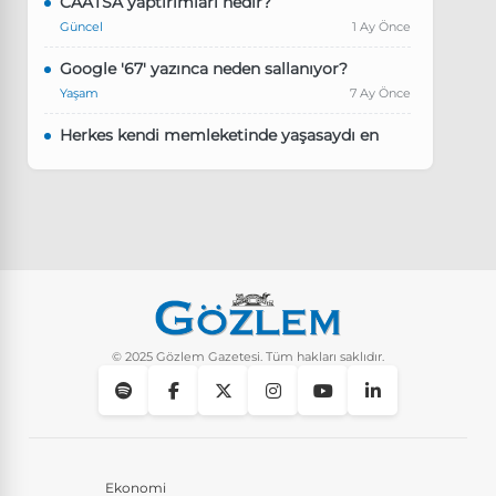
CAATSA yaptırımları nedir?
Güncel
1 Ay Önce
Google '67' yazınca neden sallanıyor?
Yaşam
7 Ay Önce
Herkes kendi memleketinde yaşasaydı en
kalabalık il hangisi olurdu?
Güncel
8 Ay Önce
Pluribus dizisindeki Türkçe şarkının adı ne?
Yaşam
8 Ay Önce
Instagram’da keşfet nasıl temizlenir?
Yaşam
9 Ay Önce
© 2025 Gözlem Gazetesi. Tüm hakları saklıdır.
Ekonomi