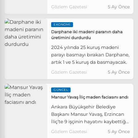
Büyük Millet Meclisi Başkanlığı’na
meydana geldi.
Gözlem Gazetesi
5 Ay Önce
soru önergesi verdi.
EKONOMI
Darphane iki madeni paranın daha
üretimini durdurdu
2024 yılında 25 kuruş madeni
parayı basmayı bırakan Darphane,
artık 1 ve 5 kuruş da basmayacak.
Gözlem Gazetesi
5 Ay Önce
GÜNCEL
Mansur Yavaş İliç maden faciasını andı
Ankara Büyükşehir Belediye
Başkanı Mansur Yavaş, Erzincan
İliç’te 9 işçinin hayatını kaybettiği
maden faciasının ikinci yılı
Gözlem Gazetesi
5 Ay Önce
nedeniyle paylaşımda bulundu.