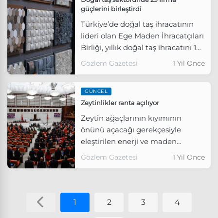
güçlerini birleştirdi
Türkiye’de doğal taş ihracatının
lideri olan Ege Maden İhracatçıları
Birliği, yıllık doğal taş ihracatını 1
milyar dolara çıkarmak için 29
Gözlem Gazetesi
1 Yıl Önce
firmanın katılımıyla “Doğal Taş
Sektöründe Sürdürülebilirlik
GÜNCEL
Odaklı Yurtdışı Pazarlama” URGE
Zeytinlikler ranta açılıyor
Projesi’ne start verdi.
Zeytin ağaçlarının kıyımının
önünü açacağı gerekçesiyle
eleştirilen enerji ve maden
alanlarına yönelik düzenlemeler
Gözlem Gazetesi
1 Yıl Önce
içeren kanun teklifi TBMM Genel
Kurulunda kabul edildi.
1
2
3
4