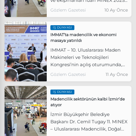
ve ekipmanları fuarı MINEX 2025,
3-6 Eylül tarihleri arasında Fuar
Gözlem Gazetesi
10 Ay Önce
İzmir’de madencilik dünyasını bir
araya getirdi.
İŞ DÜNYASI
IMMAT’ta madencilik ve ekonomi
masaya yatırıldı
IMMAT – 10. Uluslararası Maden
Makineleri ve Teknolojileri
Kongresi’nin açılış oturumunda,
ekonomist ve gazeteci Meliha
Gözlem Gazetesi
11 Ay Önce
Okur, ekonomi politikaları uzmanı
Turgay Bozoğlu ve Yurt
İŞ DÜNYASI
Madenciliğini Geliştirme Vakfı
Madencilik sektörünün kalbi İzmir’de
Başkan Yardımcısı Ali Emiroğlu
atıyor
bir araya geldi.
İzmir Büyükşehir Belediye
Başkanı Dr. Cemil Tugay 11. MINEX
– Uluslararası Madencilik, Doğal