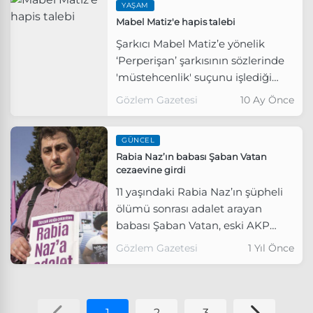
YAŞAM
Mabel Matiz'e hapis talebi
Şarkıcı Mabel Matiz’e yönelik
‘Perperişan’ şarkısının sözlerinde
'müstehcenlik' suçunu işlediği
iddiasıyla 6 aydan 3 yıla kadar
Gözlem Gazetesi
10 Ay Önce
hapis cezası talep edildi.
GÜNCEL
Rabia Naz’ın babası Şaban Vatan
cezaevine girdi
11 yaşındaki Rabia Naz’ın şüpheli
ölümü sonrası adalet arayan
babası Şaban Vatan, eski AKP
Giresun Milletvekili Nurettin
Gözlem Gazetesi
1 Yıl Önce
Canikli’nin açtığı hakaret davası
nedeniyle 1 yıl 8 ay hapis cezasına
çarptırıldı.
1
2
3