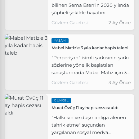
bilinen Sema Esen'in 2020 yılında
şüpheli şekilde hayatını
kaybetmesine ilişkin yargılanan
Gözlem Gazetesi
2 Ay Önce
Ümitcan Uygun'un 15 yıla kadar
hapsi istendi.
YAŞAM
Mabel Matiz'e 3 yıla kadar hapis talebi
"Perperişan" isimli şarkısının şarkı
sözlerine yönelik başlatılan
soruşturmada Mabel Matiz için 3
yıla kadar hapis istendi.
Gözlem Gazetesi
3 Ay Önce
GÜNCEL
Murat Övüç 11 ay hapis cezası aldı
"Halkı kin ve düşmanlığa alenen
tahrik etme" suçundan
yargılanan sosyal medya