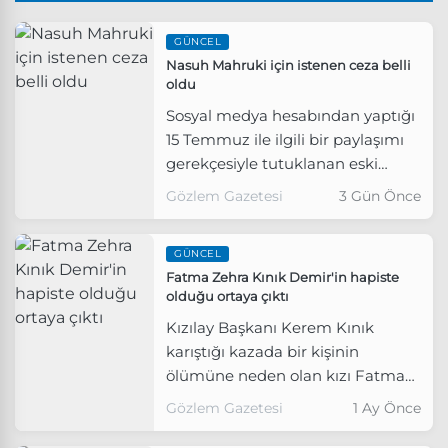
GÜNCEL
Nasuh Mahruki için istenen ceza belli
oldu
Sosyal medya hesabından yaptığı
15 Temmuz ile ilgili bir paylaşımı
gerekçesiyle tutuklanan eski
Arama Kurtarma Derneği (AKUT)
Gözlem Gazetesi
3 Gün Önce
Başkanı Nasuh Mahruki için 4,5 yıl
hapis cezası talep edildi.
GÜNCEL
Fatma Zehra Kınık Demir'in hapiste
olduğu ortaya çıktı
Kızılay Başkanı Kerem Kınık
karıştığı kazada bir kişinin
ölümüne neden olan kızı Fatma
Zehra Kınık Demir'in bir süredir
Gözlem Gazetesi
1 Ay Önce
cezaevinde olduğunu açıkladı.