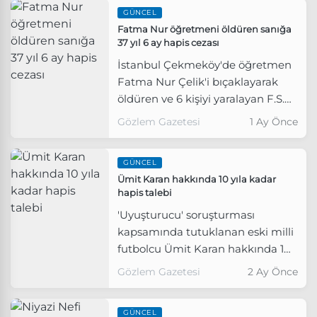
GÜNCEL
Fatma Nur öğretmeni öldüren sanığa
37 yıl 6 ay hapis cezası
İstanbul Çekmeköy'de öğretmen
Fatma Nur Çelik'i bıçaklayarak
öldüren ve 6 kişiyi yaralayan F.S.B.
hakkında karar çıktı.
Gözlem Gazetesi
1 Ay Önce
GÜNCEL
Ümit Karan hakkında 10 yıla kadar
hapis talebi
'Uyuşturucu' soruşturması
kapsamında tutuklanan eski milli
futbolcu Ümit Karan hakkında 10
yıla kadar hapis cezası talep
Gözlem Gazetesi
2 Ay Önce
edildi.
GÜNCEL