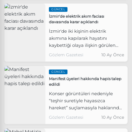
GÜNCEL
İzmir'de elektrik akım faciası
davasında karar açıklandı
İzmir'de iki kişinin elektrik
akımına kapılarak hayatını
kaybettiği olaya ilişkin görülen
davada 30 sanık hakkında 4 yıl 2
Gözlem Gazetesi
10 Ay Önce
aydan 10 yıla kadar hapis cezası, 9
sanık için beraat kararı verildi.
GÜNCEL
Manifest üyeleri hakkında hapis talep
edildi
Konser görüntüleri nedeniyle
“teşhir suretiyle hayasızca
hareket” suçlamasıyla haklarında
soruşturma başlatılan Manifest
Gözlem Gazetesi
10 Ay Önce
üyeleri ve Ayça Dalaklı için
iddianame hazırlandı.