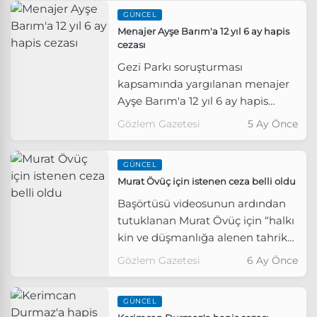
suçundan 1 yıl 3 ay 18 gün hapis
GÜNCEL
cezasına çarptırılmalarına karar
Menajer Ayşe Barım'a 12 yıl 6 ay hapis
verdi.
cezası
Gezi Parkı soruşturması
kapsamında yargılanan menajer
Ayşe Barım'a 12 yıl 6 ay hapis
cezası verildi.
Gözlem Gazetesi
5 Ay Önce
GÜNCEL
Murat Övüç için istenen ceza belli oldu
Başörtüsü videosunun ardından
tutuklanan Murat Övüç için “halkı
kin ve düşmanlığa alenen tahrik
etme” suçlamasıyla 1 yıldan 3 yıla
Gözlem Gazetesi
6 Ay Önce
kadar hapis cezası talep edildi.
GÜNCEL