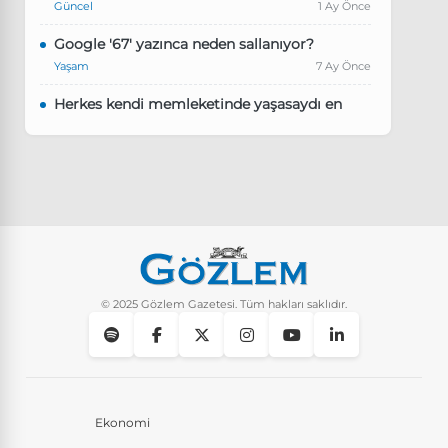
Güncel
1 Ay Önce
Google '67' yazınca neden sallanıyor?
Yaşam
7 Ay Önce
Herkes kendi memleketinde yaşasaydı en
kalabalık il hangisi olurdu?
Güncel
8 Ay Önce
Pluribus dizisindeki Türkçe şarkının adı ne?
Yaşam
8 Ay Önce
Instagram’da keşfet nasıl temizlenir?
Yaşam
9 Ay Önce
© 2025 Gözlem Gazetesi. Tüm hakları saklıdır.
Ekonomi