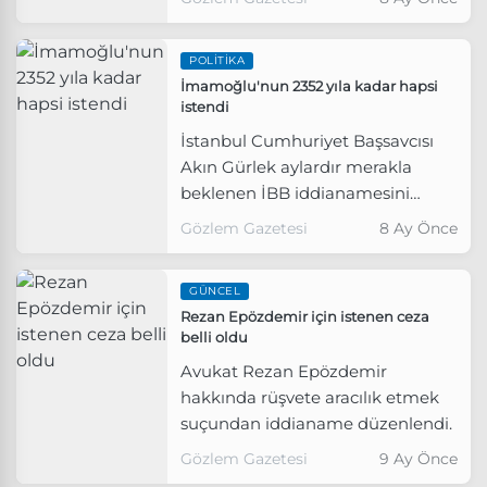
aldığını ve hükmün
açıklanmasının geri bırakıldığını
POLITIKA
duyurdu.
İmamoğlu'nun 2352 yıla kadar hapsi
istendi
İstanbul Cumhuriyet Başsavcısı
Akın Gürlek aylardır merakla
beklenen İBB iddianamesini
açıkladı.
Gözlem Gazetesi
8 Ay Önce
GÜNCEL
Rezan Epözdemir için istenen ceza
belli oldu
Avukat Rezan Epözdemir
hakkında rüşvete aracılık etmek
suçundan iddianame düzenlendi.
Gözlem Gazetesi
9 Ay Önce