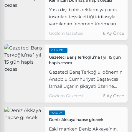
Kerimcan Durmaz'a hapis cezası
Yasa dışı bahis reklamı yaparak
insanları teşvik ettiği iddiasıyla
yargılanan fenomen Kerimcan
Durmaz'ın davasında karar çıktı.
Gözlem Gazetesi
6 Ay Önce
GÜNCEL
Gazeteci Barış Terkoğlu’na 1 yıl 15 gün
hapis cezası
Gazeteci Barış Terkoğlu, dönemin
Anadolu Cumhuriyet Başsavcısı
İsmail Uçar’ın şikayeti üzerine
“basın yoluyla iftira” iddiasıyla
Gözlem Gazetesi
6 Ay Önce
yargılandığı davadan 1 yıl 15 gün
hapis cezasına çarptırıldı.
YAŞAM
Deniz Akkaya hapse girecek
Eski manken Deniz Akkaya’nın,