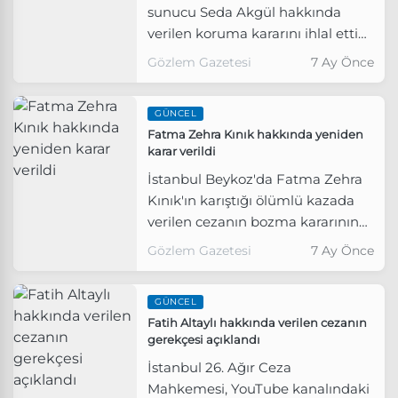
sunucu Seda Akgül hakkında
verilen koruma kararını ihlal ettiği
gerekçesiyle aldığı 3 günlük
Gözlem Gazetesi
7 Ay Önce
zorlama hapis cezası kesinleşti.
GÜNCEL
Fatma Zehra Kınık hakkında yeniden
karar verildi
İstanbul Beykoz'da Fatma Zehra
Kınık'ın karıştığı ölümlü kazada
verilen cezanın bozma kararının
ardından yeniden görülen
Gözlem Gazetesi
7 Ay Önce
davada, Kınık'a 2 yıl 6 ay hapis
cezası verildi.
GÜNCEL
Fatih Altaylı hakkında verilen cezanın
gerekçesi açıklandı
İstanbul 26. Ağır Ceza
Mahkemesi, YouTube kanalındaki