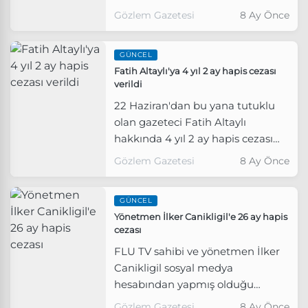
verildi. Altaylı tahliye edilmezken
Gözlem Gazetesi
8 Ay Önce
karara AKP'li Şamil Tayyar'dan da
itiraz geldi.
GÜNCEL
Fatih Altaylı'ya 4 yıl 2 ay hapis cezası
verildi
22 Haziran'dan bu yana tutuklu
olan gazeteci Fatih Altaylı
hakkında 4 yıl 2 ay hapis cezası
verildi, Altaylı tahliye edilmedi.
Gözlem Gazetesi
8 Ay Önce
GÜNCEL
Yönetmen İlker Canikligil'e 26 ay hapis
cezası
FLU TV sahibi ve yönetmen İlker
Canikligil sosyal medya
hesabından yapmış olduğu
paylaşımda, 26 ay hapis cezası
Gözlem Gazetesi
8 Ay Önce