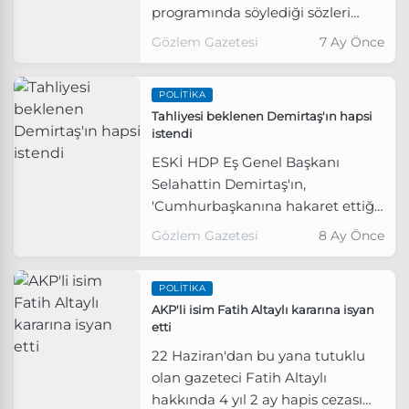
programında söylediği sözleri
nedeniyle 4 yıl 2 ay hapis cezası
Gözlem Gazetesi
7 Ay Önce
verilen gazeteci Fatih Altaylı ile
ilgili gerekçeli kararını tamamladı.
POLITIKA
Tahliyesi beklenen Demirtaş'ın hapsi
istendi
ESKİ HDP Eş Genel Başkanı
Selahattin Demirtaş'ın,
'Cumhurbaşkanına hakaret ettiği'
gerekçesiyle yargılandığı davada
Gözlem Gazetesi
8 Ay Önce
mütalaa verildi.
POLITIKA
AKP'li isim Fatih Altaylı kararına isyan
etti
22 Haziran'dan bu yana tutuklu
olan gazeteci Fatih Altaylı
hakkında 4 yıl 2 ay hapis cezası