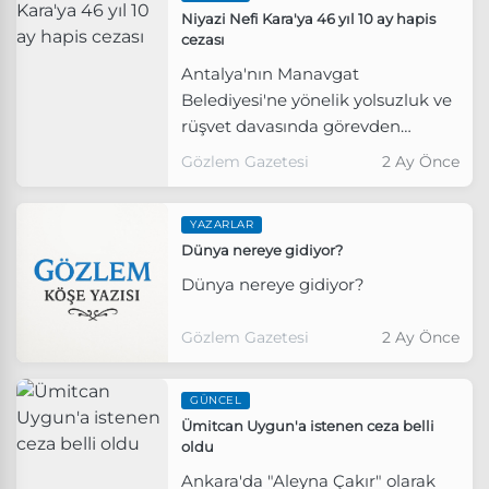
Niyazi Nefi Kara'ya 46 yıl 10 ay hapis
cezası
Antalya'nın Manavgat
Belediyesi'ne yönelik yolsuzluk ve
rüşvet davasında görevden
uzaklaştırılan Niyazi Nefi Kara
Gözlem Gazetesi
2 Ay Önce
hakkında 46 yıl 10 ay hapis cezası
kararı verildi.
YAZARLAR
Dünya nereye gidiyor?
Dünya nereye gidiyor?
Gözlem Gazetesi
2 Ay Önce
GÜNCEL
Ümitcan Uygun'a istenen ceza belli
oldu
Ankara'da "Aleyna Çakır" olarak