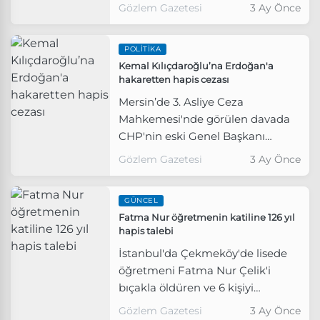
fenomeni Murat Övüç 11 ay hapis
Gözlem Gazetesi
3 Ay Önce
cezası aldı.
POLITIKA
Kemal Kılıçdaroğlu’na Erdoğan'a
hakaretten hapis cezası
Mersin’de 3. Asliye Ceza
Mahkemesi'nde görülen davada
CHP'nin eski Genel Başkanı
Kemal Kılıçdaroğlu’na AKP'li
Gözlem Gazetesi
3 Ay Önce
Cumhurbaşkanı Recep Tayyip
Erdoğan'a hakaretten 11 ay 20
GÜNCEL
gün hapis cezası verildi.
Fatma Nur öğretmenin katiline 126 yıl
hapis talebi
İstanbul'da Çekmeköy'de lisede
öğretmeni Fatma Nur Çelik'i
bıçakla öldüren ve 6 kişiyi
yaralayan öğrenci Furkan Samet
Gözlem Gazetesi
3 Ay Önce