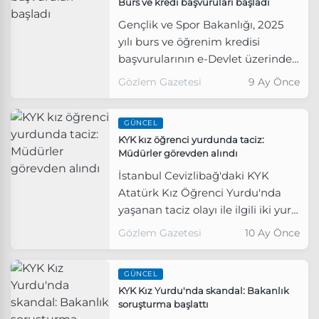
Burs ve kredi başvuruları başladı
Gençlik ve Spor Bakanlığı, 2025
yılı burs ve öğrenim kredisi
başvurularının e-Devlet üzerinden
başladığını duyurdu.
Gözlem Gazetesi
9 Ay Önce
GÜNCEL
KYK kız öğrenci yurdunda taciz:
Müdürler görevden alındı
İstanbul Cevizlibağ'daki KYK
Atatürk Kız Öğrenci Yurdu'nda
yaşanan taciz olayı ile ilgili iki yurt
müdürü ile bir müdür yardımcısı
Gözlem Gazetesi
10 Ay Önce
görevden alındı.
GÜNCEL
KYK Kız Yurdu'nda skandal: Bakanlık
soruşturma başlattı