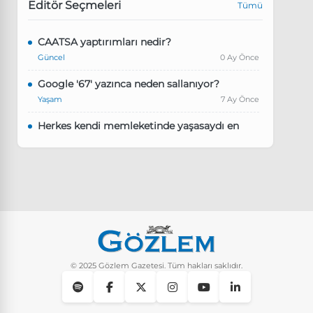
Editör Seçmeleri
Tümü
CAATSA yaptırımları nedir?
Güncel
0 Ay Önce
Google '67' yazınca neden sallanıyor?
Yaşam
7 Ay Önce
Herkes kendi memleketinde yaşasaydı en
kalabalık il hangisi olurdu?
Güncel
8 Ay Önce
Pluribus dizisindeki Türkçe şarkının adı ne?
Yaşam
8 Ay Önce
Instagram’da keşfet nasıl temizlenir?
Yaşam
9 Ay Önce
© 2025 Gözlem Gazetesi. Tüm hakları saklıdır.