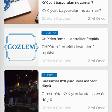
KYK yurt başvuruları ne zaman?
KYK yurt başvuruları ne zaman?
Gözlem Gazetesi
2 Yıl Önce
POLITIKA
CHP’den “emekli destekleri” tepkisi
CHP’den “emekli destekleri”
tepkisi
Gözlem Gazetesi
2 Yıl Önce
GÜNCEL
Giresun'da KYK yurdunda asansör
düştü
Giresun'da KYK yurdunda asansör
düştü
Gözlem Gazetesi
2 Yıl Önce