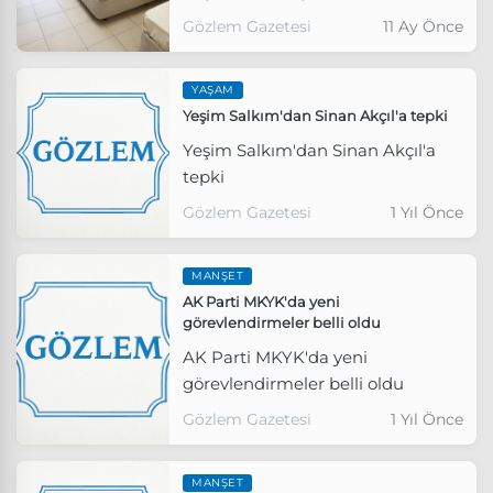
Gözlem Gazetesi
11 Ay Önce
YAŞAM
Yeşim Salkım'dan Sinan Akçıl'a tepki
Yeşim Salkım'dan Sinan Akçıl'a
tepki
Gözlem Gazetesi
1 Yıl Önce
MANŞET
AK Parti MKYK'da yeni
görevlendirmeler belli oldu
AK Parti MKYK'da yeni
görevlendirmeler belli oldu
Gözlem Gazetesi
1 Yıl Önce
MANŞET