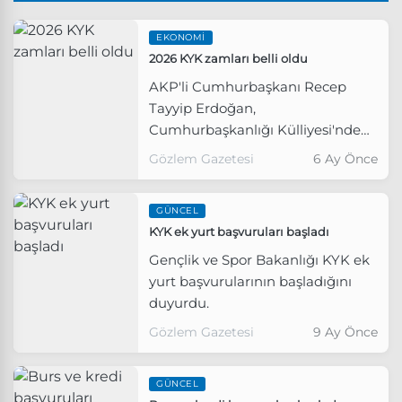
EKONOMI
2026 KYK zamları belli oldu
AKP'li Cumhurbaşkanı Recep
Tayyip Erdoğan,
Cumhurbaşkanlığı Külliyesi'ndeki
Kabine Toplantısı'nın ardından
Gözlem Gazetesi
6 Ay Önce
2026 yılı GSB burs ve öğrenim
kredisi rakamlarını yüzde 33
GÜNCEL
oranında yükseldiklerini açıkladı.
KYK ek yurt başvuruları başladı
Gençlik ve Spor Bakanlığı KYK ek
yurt başvurularının başladığını
duyurdu.
Gözlem Gazetesi
9 Ay Önce
GÜNCEL