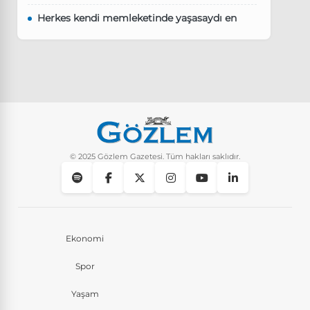
Herkes kendi memleketinde yaşasaydı en
kalabalık il hangisi olurdu?
Güncel
8 Ay Önce
Pluribus dizisindeki Türkçe şarkının adı ne?
Yaşam
8 Ay Önce
Instagram’da keşfet nasıl temizlenir?
Yaşam
9 Ay Önce
© 2025 Gözlem Gazetesi. Tüm hakları saklıdır.
Ekonomi
Spor
Yaşam