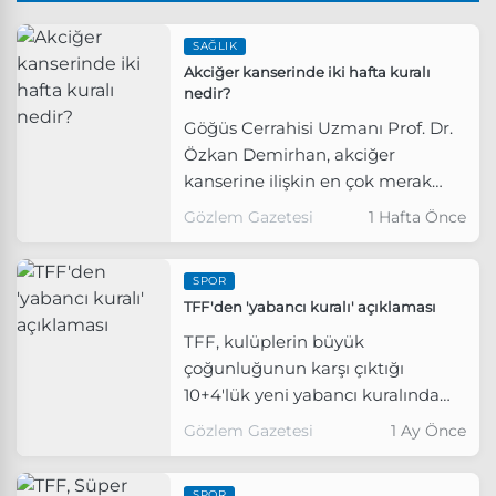
SAĞLIK
Akciğer kanserinde iki hafta kuralı
nedir?
Göğüs Cerrahisi Uzmanı Prof. Dr.
Özkan Demirhan, akciğer
kanserine ilişkin en çok merak
edilen soruları yanıtladı; hastalığın
Gözlem Gazetesi
1 Hafta Önce
sinsi belirtilerinden tedavi
sürecine kadar önemli uyarılarda
SPOR
bulundu.
TFF'den 'yabancı kuralı' açıklaması
TFF, kulüplerin büyük
çoğunluğunun karşı çıktığı
10+4'lük yeni yabancı kuralında
herhangi bir değişiklik
Gözlem Gazetesi
1 Ay Önce
yapılmayacağını duyurdu.
SPOR