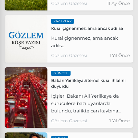
uygulandı.
Gözlem Gazetesi
11 Ay Önce
YAZARLAR
Kural çiğnenmez, ama ancak adilse
Kural çiğnenmez, ama ancak
adilse
Gözlem Gazetesi
1 Yıl Önce
GÜNCEL
Bakan Yerlikaya 5 temel kural ihlalini
duyurdu
İçişleri Bakanı Ali Yerlikaya da
sürücülere bazı uyarılarda
bulundu, trafikte can kaybına
neden olan 5 temel kural ihlalini
Gözlem Gazetesi
1 Yıl Önce
açıkladı.