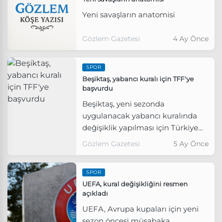
Yeni savaşların anatomisi
Gözlem Gazetesi
4 Ay Önce
SPOR
Beşiktaş, yabancı kuralı için TFF'ye
başvurdu
Beşiktaş, yeni sezonda
uygulanacak yabancı kuralında
değişiklik yapılması için Türkiye
Futbol Federasyonu'na (TFF)
Gözlem Gazetesi
5 Ay Önce
başvurdu.
SPOR
UEFA, kural değişikliğini resmen
açıkladı
UEFA, Avrupa kupaları için yeni
sezon öncesi müsabaka