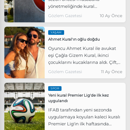
yönetmeliğinde kural
değişikliğine gitti.
Gözlem Gazetesi
10 Ay Önce
YAŞAM
Ahmet Kural'ın oğlu doğdu
Oyuncu Ahmet Kural ile avukat
eşi Çağla Gizem Kural, ikinci
çocuklarını kucaklarına aldı. Çift,
oğullarına Demir adını verdi
Gözlem Gazetesi
11 Ay Önce
SPOR
Yeni kural Premier Lig'de ilk kez
uygulandı
IFAB tarafından yeni sezonda
uygulamaya koyulan kaleci kuralı
Premier Lig'in ilk haftasında