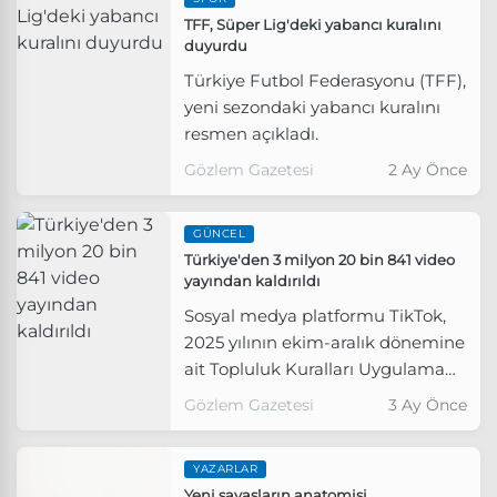
TFF, Süper Lig'deki yabancı kuralını
duyurdu
Türkiye Futbol Federasyonu (TFF),
yeni sezondaki yabancı kuralını
resmen açıkladı.
Gözlem Gazetesi
2 Ay Önce
GÜNCEL
Türkiye'den 3 milyon 20 bin 841 video
yayından kaldırıldı
Sosyal medya platformu TikTok,
2025 yılının ekim-aralık dönemine
ait Topluluk Kuralları Uygulama
Raporu'nu yayımladı.
Gözlem Gazetesi
3 Ay Önce
YAZARLAR
Yeni savaşların anatomisi