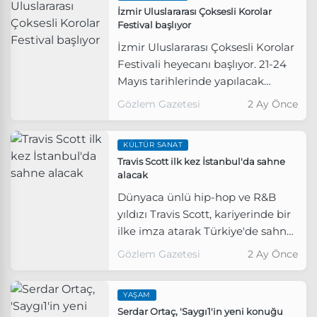
İzmir Uluslararası Çoksesli Korolar
Festival başlıyor
İzmir Uluslararası Çoksesli Korolar
Festivali heyecanı başlıyor. 21-24
Mayıs tarihlerinde yapılacak
etkinlik, yurt içi ve yurt dışından
Gözlem Gazetesi
2 Ay Önce
toplam 70 koro ve 2 bin 560
koriste-sanatçıya ev sahipliği
KÜLTÜR SANAT
yapacak.
Travis Scott ilk kez İstanbul'da sahne
alacak
Dünyaca ünlü hip-hop ve R&B
yıldızı Travis Scott, kariyerinde bir
ilke imza atarak Türkiye'de sahne
almaya hazırlanıyor.
Gözlem Gazetesi
2 Ay Önce
YAŞAM
Serdar Ortaç, 'Saygı1'in yeni konuğu