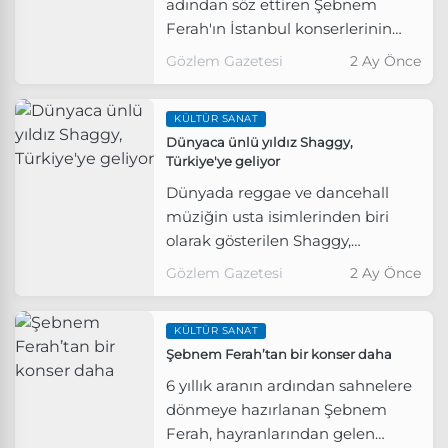
adından söz ettiren Şebnem
Ferah'ın İstanbul konserlerinin
biletleri dakikalar içinde tükendi.
Gözlem Gazetesi
2 Ay Önce
KÜLTÜR SANAT
Dünyaca ünlü yıldız Shaggy,
Türkiye'ye geliyor
Dünyada reggae ve dancehall
müziğin usta isimlerinden biri
olarak gösterilen Shaggy,
İstanbul'da müzikseverlerle
Gözlem Gazetesi
2 Ay Önce
buluşacak.
KÜLTÜR SANAT
Şebnem Ferah’tan bir konser daha
6 yıllık aranın ardından sahnelere
dönmeye hazırlanan Şebnem
Ferah, hayranlarından gelen