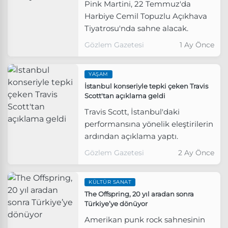
Pink Martini, 22 Temmuz'da
Harbiye Cemil Topuzlu Açıkhava
Tiyatrosu'nda sahne alacak.
Gözlem Gazetesi
1 Ay Önce
YAŞAM
İstanbul konseriyle tepki çeken Travis
Scott'tan açıklama geldi
Travis Scott, İstanbul'daki
performansına yönelik eleştirilerin
ardından açıklama yaptı.
Gözlem Gazetesi
2 Ay Önce
KÜLTÜR SANAT
The Offspring, 20 yıl aradan sonra
Türkiye’ye dönüyor
Amerikan punk rock sahnesinin