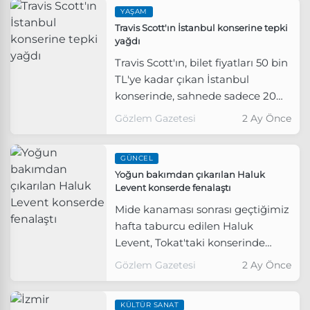
YAŞAM
ücretsiz konserleri ve sergiler,
Travis Scott'ın İstanbul konserine tepki
İzmirli sanatseverlere yaz enerjisi
yağdı
yaşatacak.
Travis Scott'ın, bilet fiyatları 50 bin
TL'ye kadar çıkan İstanbul
konserinde, sahnede sadece 20
dakika kalması büyük tepki çekti.
Gözlem Gazetesi
2 Ay Önce
GÜNCEL
Yoğun bakımdan çıkarılan Haluk
Levent konserde fenalaştı
Mide kanaması sonrası geçtiğimiz
hafta taburcu edilen Haluk
Levent, Tokat'taki konserinde
fenalaştı.
Gözlem Gazetesi
2 Ay Önce
KÜLTÜR SANAT