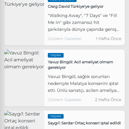
Craig David Türkiye'ye geliyor
"Walking Away", "7 Days" ve "Fill
Me In" gibi zamansız hit
şarkılarıyla dünya çapında geniş
bir hayran kitlesine sahip olan
Gözlem Gazetesi
1 Hafta Önce
R&B yıldızı Craig David, 11 Ekim'de
İstanbul'da konser verecek.
YAŞAM
Yavuz Bingöl: Acil ameliyat olmam
gerekiyor
Yavuz Bingöl, sağlık sorunları
nedeniyle Malatya konserini iptal
etti. Ünlü sanatçı, acilen ameliyat
olması gerektiğini açıkladı.
Gözlem Gazetesi
2 Hafta Önce
YAŞAM
Saygı1: Serdar Ortaç konseri iptal edildi