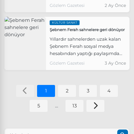
yoğun talep üzerine ikinci
Gözlem Gazetesi
2 Ay Önce
konserini duyurdu.
KÜLTÜR SANAT
Şebnem Ferah sahnelere geri dönüyor
Yıllardır sahnelerden uzak kalan
Şebnem Ferah sosyal medya
hesabından yaptığı paylaşımda
hayranlarını heyecanlandırdı.
Gözlem Gazetesi
3 Ay Önce
1
2
3
4
5
…
13