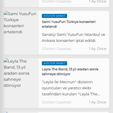
Gözlem Gazetesi
1 Ay Önce
buluşmaya hazırlanıyor.
KÜLTÜR SANAT
Sami Yusuf'un Türkiye konserleri
ertelendi
Sanatçı Sami Yusuf'un İstanbul ve
Ankara konserleri iptal edildi.
Gözlem Gazetesi
1 Ay Önce
KÜLTÜR SANAT
Leyla The Band, 13 yıl aradan sonra
sahneye dönüyor
"Leyla ile Mecnun" dizisinin
oyuncuları ve yaratıcı ekibi
tarafından kurulan "Leyla The
Band", 13 yıl aradan sonra yeniden
Gözlem Gazetesi
1 Ay Önce
sahneye çıkmaya hazırlanıyor.