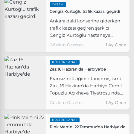
YAŞAM
Cengiz Kurtoğlu trafik kazası geçirdi
Ankara'daki konserine giderken
trafik kazası geçiren şarkıcı
Cengiz Kurtoğlu hastaneye
kaldırıldı.
Gözlem Gazetesi
1 Ay Önce
KÜLTÜR SANAT
Zaz 16 Haziran'da Harbiye'de
Fransız müziğinin tanınmış ismi
Zaz, 16 Haziran'da Harbiye Cemil
Topuzlu Açıkhava Tiyatrosu'nda
sahne alacak.
Gözlem Gazetesi
1 Ay Önce
KÜLTÜR SANAT
Pink Martini 22 Temmuz'da Harbiye'de