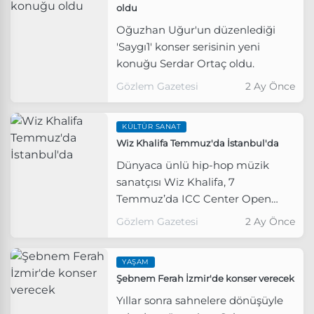
oldu
Oğuzhan Uğur'un düzenlediği
'Saygı1' konser serisinin yeni
konuğu Serdar Ortaç oldu.
Gözlem Gazetesi
2 Ay Önce
KÜLTÜR SANAT
Wiz Khalifa Temmuz'da İstanbul'da
Dünyaca ünlü hip-hop müzik
sanatçısı Wiz Khalifa, 7
Temmuz’da ICC Center Open
Air'da sahne alacak.
Gözlem Gazetesi
2 Ay Önce
YAŞAM
Şebnem Ferah İzmir'de konser verecek
Yıllar sonra sahnelere dönüşüyle