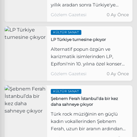
yıllık aradan sonra Türkiye'ye
gelerek İstanbul'daki
Gözlem Gazetesi
0 Ay Önce
hayranlarıyla buluşmaya
hazırlanıyor.
KÜLTÜR SANAT
LP Türkiye turnesine çıkıyor
Alternatif popun özgün ve
karizmatik isimlerinden LP,
Epifoni'nin 10. yılına özel konser
serisi kapsamında Türkiye'de üç
Gözlem Gazetesi
0 Ay Önce
şehirlik bir turneye çıkıyor.
KÜLTÜR SANAT
Şebnem Ferah İstanbul’da bir kez
daha sahneye çıkıyor
Türk rock müziğinin en güçlü
kadın vokallerinden Şebnem
Ferah, uzun bir aranın ardından
İstanbul’da hayranlarıyla