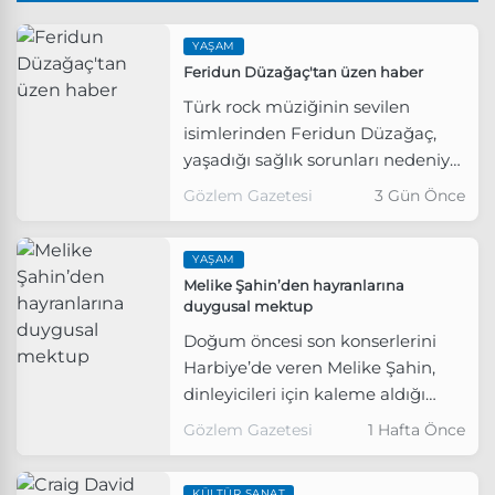
YAŞAM
Feridun Düzağaç'tan üzen haber
Türk rock müziğinin sevilen
isimlerinden Feridun Düzağaç,
yaşadığı sağlık sorunları nedeniyle
konserlerine bir süre ara
Gözlem Gazetesi
3 Gün Önce
vereceğini açıkladı.
YAŞAM
Melike Şahin’den hayranlarına
duygusal mektup
Doğum öncesi son konserlerini
Harbiye’de veren Melike Şahin,
dinleyicileri için kaleme aldığı
mektupta bebeğinin cinsiyetini ilk
Gözlem Gazetesi
1 Hafta Önce
kez açıkladı.
KÜLTÜR SANAT