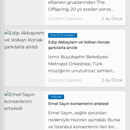
efsanevi gruplarından The
Offspring, 20 yıl aradan sonra
Türkiye’de dinleyiciyle buluşmaya
Gözlem Gazetesi
2 Ay Önce
hazırlanıyor.
KÜLTÜR SANAT
Edip Akbayram ve Volkan Konak
şarkılarla anıldı
İzmir Büyükşehir Belediyesi
Metropol Orkestrası, Türk
müziğinin unutulmaz isimleri
Edip Akbayram ve Volkan Konak’ı
Gözlem Gazetesi
2 Ay Önce
vefatlarının birinci yılında özel bir
konserle andı.
YAŞAM
Emel Sayın konserlerini erteledi
Emel Sayın, sağlık sorunları
nedeniyle Haziran ayındaki Bursa
ve İstanbul konserlerini ileri bir