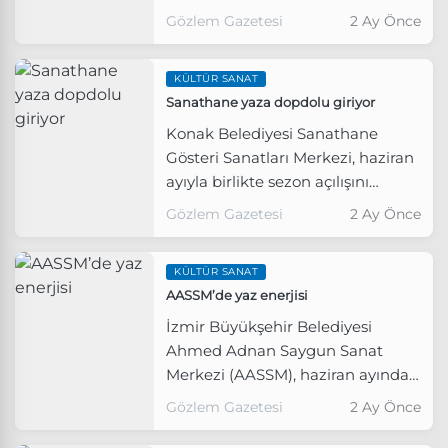
tarihe ertelediğini duyurdu.
Gözlem Gazetesi
2 Ay Önce
KÜLTÜR SANAT
Sanathane yaza dopdolu giriyor
Konak Belediyesi Sanathane
Gösteri Sanatları Merkezi, haziran
ayıyla birlikte sezon açılışını
yapıyor. Tiyatrodan söyleşilere,
Gözlem Gazetesi
2 Ay Önce
konserden belgesel
gösterimlerine dopdolu
KÜLTÜR SANAT
programıyla Sanathane, bu yaz da
​AASSM’de yaz enerjisi
kültür ve sanatın vazgeçilmez
adresi olacak.
İzmir Büyükşehir Belediyesi
Ahmed Adnan Saygun Sanat
Merkezi (AASSM), haziran ayında
da kültür ve sanatın kalbi olacak.
Gözlem Gazetesi
2 Ay Önce
39. Uluslararası İzmir Festivali
konserleri, farklı kurumların