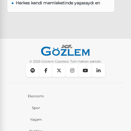
Herkes kendi memleketinde yaşasaydı en
kalabalık il hangisi olurdu?
Güncel
8 Ay Önce
Pluribus dizisindeki Türkçe şarkının adı ne?
Yaşam
8 Ay Önce
Instagram’da keşfet nasıl temizlenir?
Yaşam
9 Ay Önce
© 2025 Gözlem Gazetesi. Tüm hakları saklıdır.
Ekonomi
Spor
Yaşam