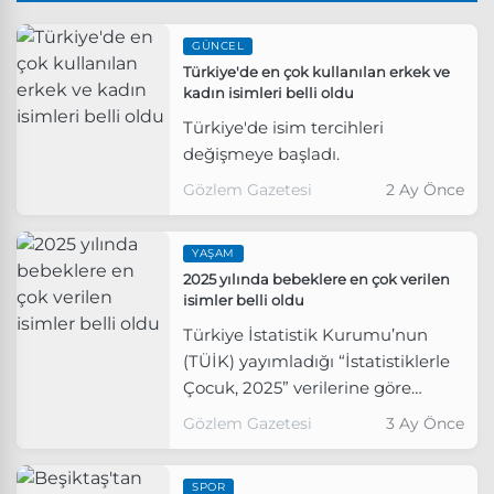
GÜNCEL
Türkiye'de en çok kullanılan erkek ve
kadın isimleri belli oldu
Türkiye'de isim tercihleri
değişmeye başladı.
Gözlem Gazetesi
2 Ay Önce
YAŞAM
2025 yılında bebeklere en çok verilen
isimler belli oldu
Türkiye İstatistik Kurumu’nun
(TÜİK) yayımladığı “İstatistiklerle
Çocuk, 2025” verilerine göre
Türkiye nüfusunun yüzde 24,8’ini
Gözlem Gazetesi
3 Ay Önce
çocuklar oluşturdu.
SPOR