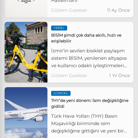
Havalimanı
Gözlem Gazetesi
11 Ay Önce
YEREL
BİSİM şimdi çok daha akıllı, hızlı ve
erişilebilir
İzmir’in sevilen bisiklet paylaşım
sistemi BİSİM, yenilenen altyapısı
ve kullanıcı odaklı iyileştirmelerin
ardından yeni teknolojisiyle
Gözlem Gazetesi
1 Yıl Önce
sahaya döndü.
GÜNCEL
THY'de yeni dönem: İsim değişikliğine
gidildi
Türk Hava Yolları (THY) Basın
Müşavirliği biriminde isim
değişikliğine gittiğini ve yeni bir