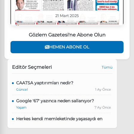
21 Mart 2025
Gözlem Gazetesi'ne Abone Olun
HEMEN ABONE OL
Editör Seçmeleri
Tümü
CAATSA yaptırımları nedir?
Güncel
1 Ay Önce
Google '67' yazınca neden sallanıyor?
Yaşam
7 Ay Önce
Herkes kendi memleketinde yaşasaydı en
kalabalık il hangisi olurdu?
Güncel
8 Ay Önce