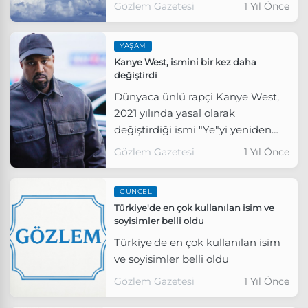
birimin de kurulması yönünde
Gözlem Gazetesi
1 Yıl Önce
karar aldığını duyurdu.
YAŞAM
Kanye West, ismini bir kez daha
değiştirdi
Dünyaca ünlü rapçi Kanye West,
2021 yılında yasal olarak
değiştirdiği ismi "Ye"yi yeniden
güncelledi.
Gözlem Gazetesi
1 Yıl Önce
GÜNCEL
Türkiye'de en çok kullanılan isim ve
soyisimler belli oldu
Türkiye'de en çok kullanılan isim
ve soyisimler belli oldu
Gözlem Gazetesi
1 Yıl Önce