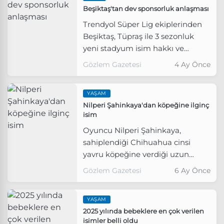
Beşiktaş'tan dev sponsorluk anlaşması
Trendyol Süper Lig ekiplerinden
Beşiktaş, Tüpraş ile 3 sezonluk
yeni stadyum isim hakkı ve
reklam sponsorluk anlaşması
Gözlem Gazetesi
4 Ay Önce
imzalandığını Kamuyu
Aydınlatma Platformu'na (KAP)
YAŞAM
bildirdi.
Nilperi Şahinkaya'dan köpeğine ilginç
isim
Oyuncu Nilperi Şahinkaya,
sahiplendiği Chihuahua cinsi
yavru köpeğine verdiği uzun
isimle gündem oldu
Gözlem Gazetesi
6 Ay Önce
YAŞAM
2025 yılında bebeklere en çok verilen
isimler belli oldu