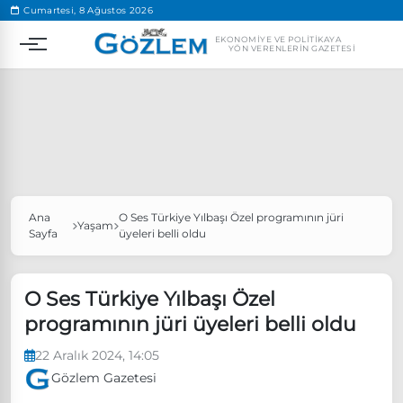
.
Cumartesi, 8 Ağustos 2026
EKONOMIYE VE POLITIKAYA
YÖN VERENLERIN GAZETESI
Ana
O Ses Türkiye Yılbaşı Özel programının jüri
Popüler Aramalar
Yaşam
Sayfa
üyeleri belli oldu
Ekonomi
Ankara’da eylem yasağı uzatıldı
Özgür Özel, Ekrem İmamoğlu’nu ziyaret edecek
O Ses Türkiye Yılbaşı Özel
programının jüri üyeleri belli oldu
Ünlü çift bir etkinliğe daha katılmama kararı aldı
Boykot
22 Aralık 2024, 14:05
Gözlem Gazetesi