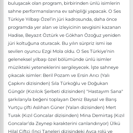
buluşacak olan program, birbirinden ünlü isimlerin
sahne performanslarına ev sahipliği yapacak. O Ses
Türkiye Yılbaşı Özel’in jüri kadrosunda, daha önce
programda yer alan ve izleyicinin sevgisini kazanan
Hadise, Beyazıt Öztürk ve Gökhan Özoğuz yeniden
jüri koltuğuna oturacak. Bu yılın sürpriz ismi ise
sevilen oyuncu Ezgi Mola oldu. O Ses Türkiye’nin
geleneksel yılbaşı özel bölümünde ünlü isimler
müzikteki yeteneklerini sergileyecek. İşte sahneye
çıkacak isimler: Beril Pozam ve Ersin Arıcı (Yalı
Çapkını dizisinden) Sıla Türkoğlu ve Doğukan
Güngör (Kızılcık Şerbeti dizisinden) "Hastayım Sana"
şarkılarıyla beğeni toplayan Deniz Baysal ve Barış
Yurtçu çifti Aslıhan Güner (Yalan dizisinden) Mert
Turak (Kızıl Goncalar dizisinden) Mina Demirtaş (Kızıl
Goncalar’da Zeynep karakterini canlandırıyor) Ülkü
Hilal Çiftçi (İnci Taneleri dizisindeki Ayça rolü ve