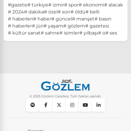
#gazete
# türkiye
# izmir
# spor
# ekonomi
# alacak
# 2024
# dakika
# özel
# son
# öldü
# belli
# haberleri
# haber
# güncel
# manşet
# basın
# haberler
# jüri
# yaşam
# gözlem
# gazetesi
# kültür sanat
# sahne
# isimler
# yılbaşı
# o
# ses
© 2025 Gözlem Gazetesi. Tüm hakları saklıdır.
Ekonomi