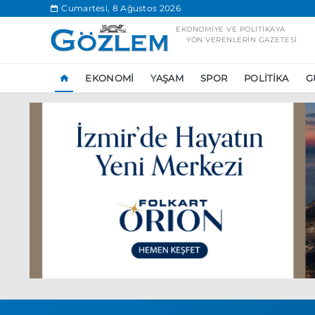
.
Cumartesi, 8 Ağustos 2026
EKONOMIYE VE POLITIKAYA
YÖN VERENLERIN GAZETESI
EKONOMI
YAŞAM
SPOR
POLITIKA
G
Popüler Aramal
Ekonomi
Ank
Ünlü çift bir etk