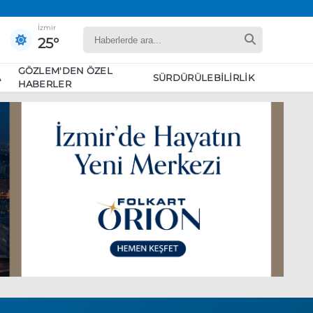
İzmir
25°
GÖZLEM'DEN ÖZEL
A
SÜRDÜRÜLEBILIRLIK
HABERLER
yaret edecek