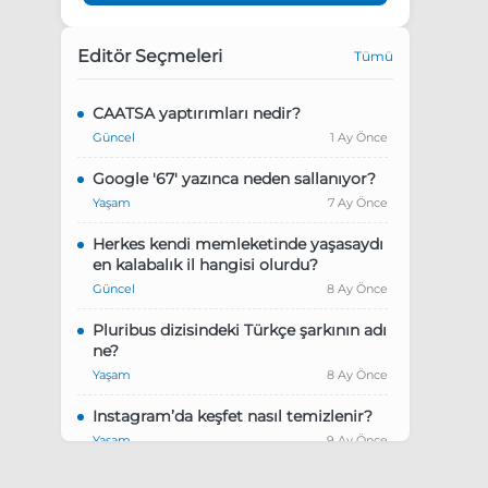
Editör Seçmeleri
Tümü
CAATSA yaptırımları nedir?
Güncel
1 Ay Önce
Google '67' yazınca neden sallanıyor?
Yaşam
7 Ay Önce
Herkes kendi memleketinde yaşasaydı
en kalabalık il hangisi olurdu?
Güncel
8 Ay Önce
Pluribus dizisindeki Türkçe şarkının adı
ne?
Yaşam
8 Ay Önce
Instagram’da keşfet nasıl temizlenir?
Yaşam
9 Ay Önce