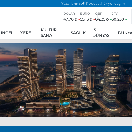
Yazarlarımız
Podcast
Künye
İletişim
DOLAR
EURO
GBP
JPY
47.70 ₺
55.13 ₺
64.35 ₺
30.230
KÜLTÜR
İŞ
ÜNCEL
YEREL
SAĞLIK
DÜNY
SANAT
DÜNYASI
ar
ara’da eylem yasağı uzatıldı
Özgür Özel, Ekrem İmamoğlu’nu zi
inliğe daha katılmama kararı aldı
Boykot