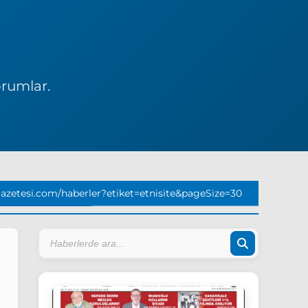
orumlar.
zetesi.com/haberler?etiket=etnisite&pageSize=30