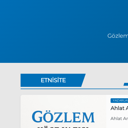
Gözlem 
ETNISITE
YAZARLA
Ahlat A
Ahlat Ar