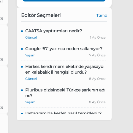
DJ
Editör Seçmeleri
Tümü
ce
CAATSA yaptırımları nedir?
Güncel
1 Ay Önce
Google '67' yazınca neden sallanıyor?
Yaşam
7 Ay Önce
ce
Herkes kendi memleketinde yaşasaydı
en kalabalık il hangisi olurdu?
Güncel
8 Ay Önce
Pluribus dizisindeki Türkçe şarkının adı
ne?
Yaşam
8 Ay Önce
ce
Instagram’da keşfet nasıl temizlenir?
Yaşam
9 Ay Önce