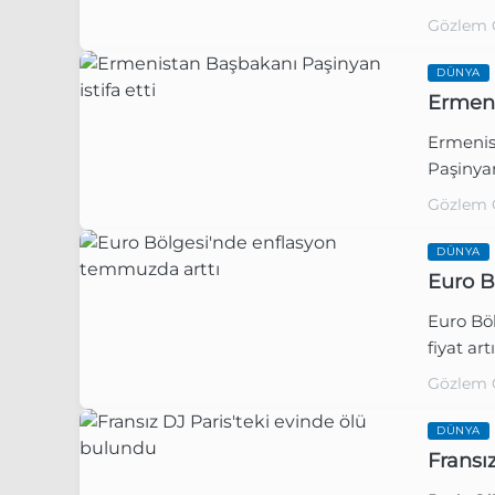
Gözlem 
DÜNYA
Ermeni
Ermenist
Paşinya
Gözlem 
DÜNYA
Euro B
Euro Böl
fiyat art
Gözlem 
DÜNYA
Fransı