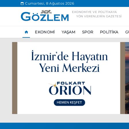
.
Cumartesi, 8 Ağustos 2026
EKONOMIYE VE POLITIKAYA
YÖN VERENLERIN GAZETESI
EKONOMI
YAŞAM
SPOR
POLITIKA
G
Popüler Aramal
Ekonomi
Ank
Ünlü çift bir etk