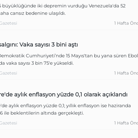
7.5 büyüklüğünde iki depremin vurduğu Venezuela'da 52
daha cansız bedenine ulaşıldı.
Gazetesi
1 Hafta Ön
algını: Vaka sayısı 3 bini aştı
emokratik Cumhuriyeti’nde 15 Mayıs'tan bu yana süren Ebo
da vaka sayısı 3 bin 75'e yükseldi.
Gazetesi
1 Hafta Ön
re'de aylık enflasyon yüzde 0,1 olarak açıklandı
e'de aylık enflasyon yüzde 0,1; yıllık enflasyon ise haziranda
6 ile beklentilerin altında gerçekleşti.
Gazetesi
1 Hafta Ön