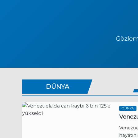
Gözlem 
DÜNYA
DÜNYA
Venezu
Venezue
hayatını