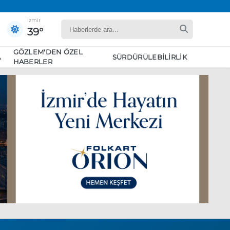
İzmir
39°
GÖZLEM'DEN ÖZEL
A
SÜRDÜRÜLEBILIRLIK
HABERLER
yaret edecek