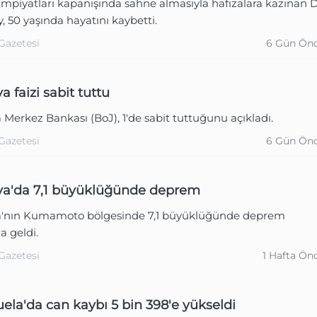
impiyatları kapanışında sahne almasıyla hafızalara kazınan 
, 50 yaşında hayatını kaybetti.
Gazetesi
6 Gün Ön
 faizi sabit tuttu
Merkez Bankası (BoJ), 1'de sabit tuttuğunu açıkladı.
Gazetesi
6 Gün Ön
a'da 7,1 büyüklüğünde deprem
'nın Kumamoto bölgesinde 7,1 büyüklüğünde deprem
 geldi.
Gazetesi
1 Hafta Ön
ela'da can kaybı 5 bin 398'e yükseldi