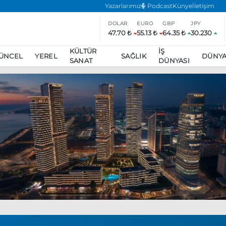
Yazarlarımız
Podcast
Künye
İletişim
DOLAR
EURO
GBP
JPY
47.70 ₺
55.13 ₺
64.35 ₺
30.230
KÜLTÜR
İŞ
ÜNCEL
YEREL
SAĞLIK
DÜNY
SANAT
DÜNYASI
ar
ara’da eylem yasağı uzatıldı
Özgür Özel, Ekrem İmamoğlu’nu zi
inliğe daha katılmama kararı aldı
Boykot