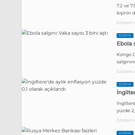
7.2 ve 
kişinin 
Gözlem 
DÜNYA
Ebola s
Kongo D
salgının
Gözlem 
DÜNYA
İngilte
İngilter
yüzde 2,
Gözlem 
DÜNYA