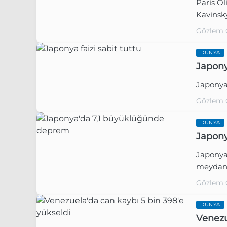
Paris Ol
Kavinsky
Gözlem 
DÜNYA
Japonya
Japonya 
Gözlem 
DÜNYA
Japony
Japonya
meydana
Gözlem 
DÜNYA
Venezu