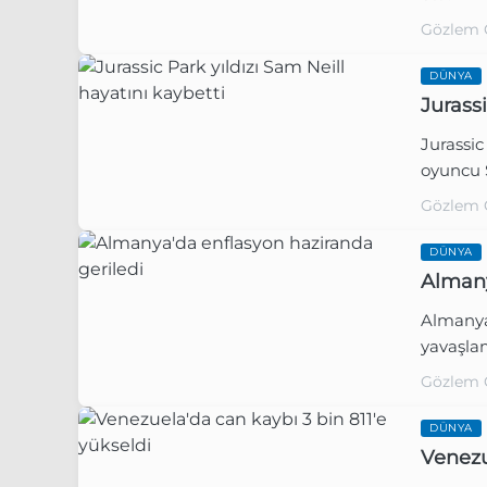
Gözlem 
DÜNYA
Jurassi
Jurassic
oyuncu S
Gözlem 
DÜNYA
Almany
Almanya'
yavaşlam
Gözlem 
DÜNYA
Venezu