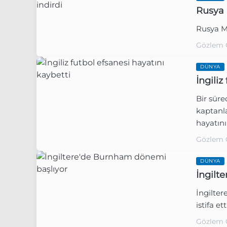
Rusya 
Rusya Me
Gözlem 
DÜNYA
İngiliz
Bir süre
kaptanl
hayatını
Gözlem 
DÜNYA
İngilt
İngilte
istifa ett
Gözlem 