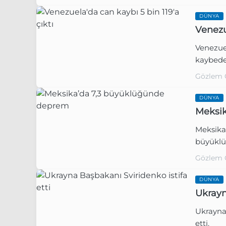
DÜNYA
Venezu
Venezuel
kaybeden
Gözlem 
DÜNYA
Meksi
Meksika’
büyüklü
Gözlem 
DÜNYA
Ukrayn
Ukrayna 
etti.