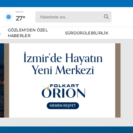
İzmir
27°
GÖZLEM'DEN ÖZEL
A
SÜRDÜRÜLEBILIRLIK
HABERLER
yaret edecek