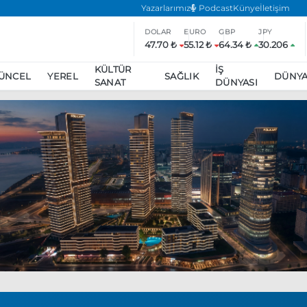
Yazarlarımız
Podcast
Künye
İletişim
DOLAR
EURO
GBP
JPY
47.70 ₺
55.12 ₺
64.34 ₺
30.206
KÜLTÜR
İŞ
ÜNCEL
YEREL
SAĞLIK
DÜNY
SANAT
DÜNYASI
ar
ara’da eylem yasağı uzatıldı
Özgür Özel, Ekrem İmamoğlu’nu zi
inliğe daha katılmama kararı aldı
Boykot