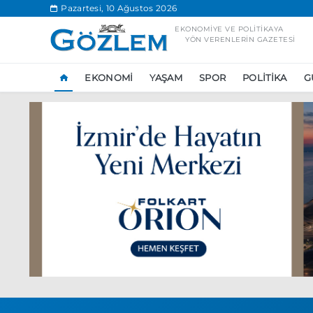
.
Pazartesi, 10 Ağustos 2026
EKONOMIYE VE POLITIKAYA
YÖN VERENLERIN GAZETESI
EKONOMI
YAŞAM
SPOR
POLITIKA
G
Popüler Aramal
Ekonomi
Ank
Ünlü çift bir etk