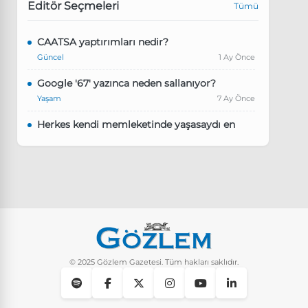
Editör Seçmeleri
Tümü
CAATSA yaptırımları nedir?
Güncel
1 Ay Önce
Google '67' yazınca neden sallanıyor?
Yaşam
7 Ay Önce
Herkes kendi memleketinde yaşasaydı en
kalabalık il hangisi olurdu?
Güncel
8 Ay Önce
Pluribus dizisindeki Türkçe şarkının adı ne?
Yaşam
8 Ay Önce
Instagram’da keşfet nasıl temizlenir?
Yaşam
9 Ay Önce
© 2025 Gözlem Gazetesi. Tüm hakları saklıdır.