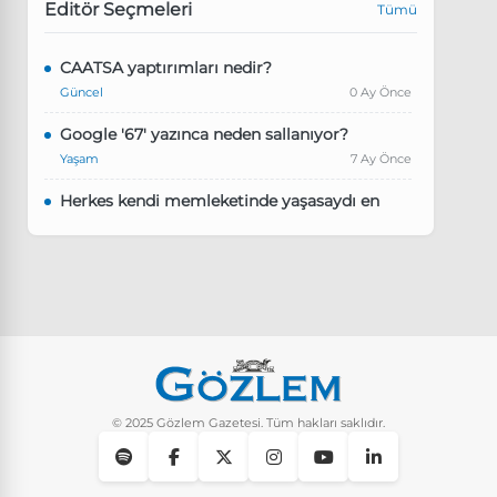
Editör Seçmeleri
Tümü
CAATSA yaptırımları nedir?
Güncel
0 Ay Önce
Google '67' yazınca neden sallanıyor?
Yaşam
7 Ay Önce
Herkes kendi memleketinde yaşasaydı en
kalabalık il hangisi olurdu?
Güncel
8 Ay Önce
Pluribus dizisindeki Türkçe şarkının adı ne?
Yaşam
8 Ay Önce
Instagram’da keşfet nasıl temizlenir?
Yaşam
9 Ay Önce
© 2025 Gözlem Gazetesi. Tüm hakları saklıdır.