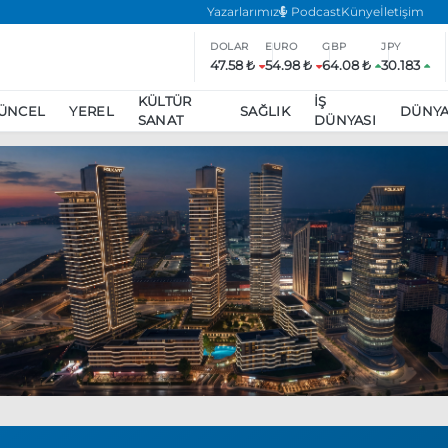
Yazarlarımız
Podcast
Künye
İletişim
DOLAR
EURO
GBP
JPY
47.58 ₺
54.98 ₺
64.08 ₺
30.183
KÜLTÜR
İŞ
ÜNCEL
YEREL
SAĞLIK
DÜNY
SANAT
DÜNYASI
ar
ara’da eylem yasağı uzatıldı
Özgür Özel, Ekrem İmamoğlu’nu zi
inliğe daha katılmama kararı aldı
Boykot