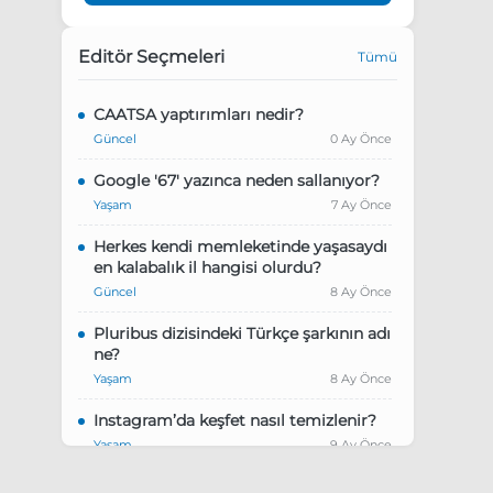
Editör Seçmeleri
Tümü
CAATSA yaptırımları nedir?
Güncel
0 Ay Önce
Google '67' yazınca neden sallanıyor?
Yaşam
7 Ay Önce
Herkes kendi memleketinde yaşasaydı
en kalabalık il hangisi olurdu?
Güncel
8 Ay Önce
Pluribus dizisindeki Türkçe şarkının adı
ne?
Yaşam
8 Ay Önce
Instagram’da keşfet nasıl temizlenir?
Yaşam
9 Ay Önce