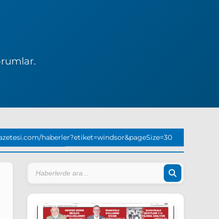
orumlar.
zetesi.com/haberler?etiket=windsor&pageSize=30