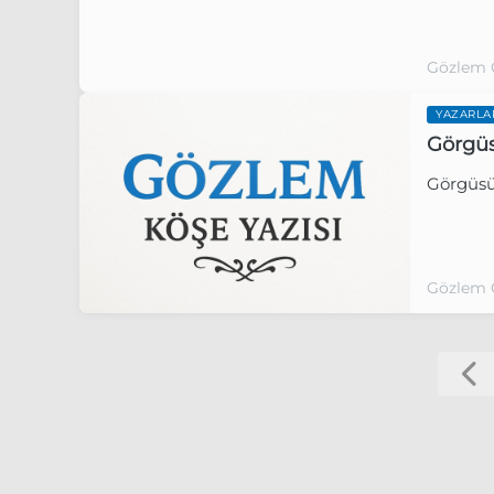
Gözlem 
YAZARLA
Görgü
Görgüs
Gözlem 