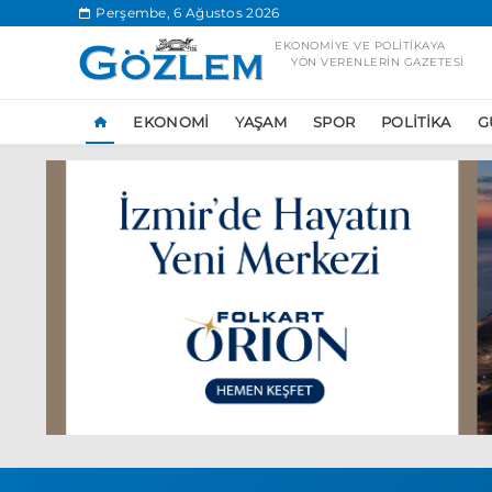
.
Perşembe, 6 Ağustos 2026
EKONOMIYE VE POLITIKAYA
YÖN VERENLERIN GAZETESI
EKONOMI
YAŞAM
SPOR
POLITIKA
G
Popüler Aramal
Ekonomi
Ank
Ünlü çift bir etk