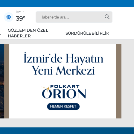
İzmir
39°
GÖZLEM'DEN ÖZEL
A
SÜRDÜRÜLEBILIRLIK
HABERLER
yaret edecek