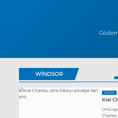
Gözlem 
WINDSOR
DÜNYA
Kral Ch
Ünlü oyu
Charles 