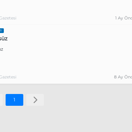
Gazetesi
1 Ay Ön
R
süz
üz
Gazetesi
8 Ay Ön
1