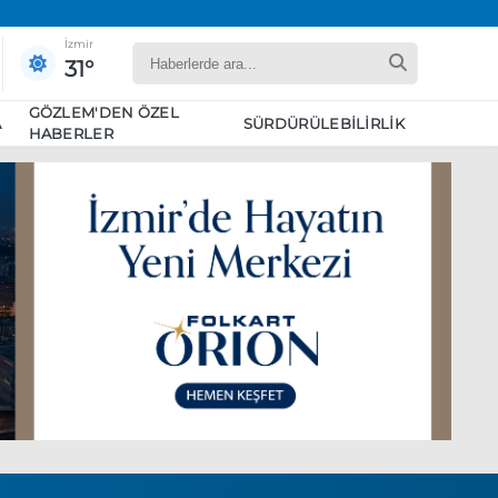
İzmir
31°
GÖZLEM'DEN ÖZEL
A
SÜRDÜRÜLEBILIRLIK
HABERLER
yaret edecek