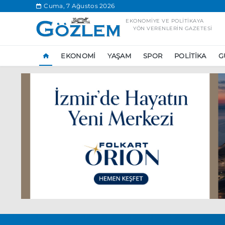
.
Cuma, 7 Ağustos 2026
EKONOMIYE VE POLITIKAYA
YÖN VERENLERIN GAZETESI
EKONOMI
YAŞAM
SPOR
POLITIKA
G
Popüler Aramal
Ekonomi
Ank
Ünlü çift bir etk