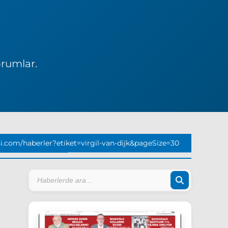
orumlar.
.com/haberler?etiket=virgil-van-dijk&pageSize=30