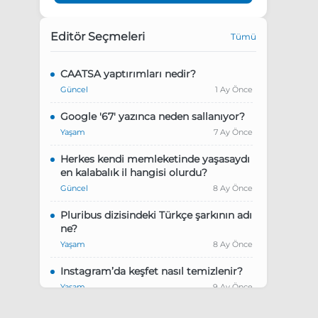
Editör Seçmeleri
Tümü
CAATSA yaptırımları nedir?
Güncel
1 Ay Önce
Google '67' yazınca neden sallanıyor?
Yaşam
7 Ay Önce
Herkes kendi memleketinde yaşasaydı
en kalabalık il hangisi olurdu?
Güncel
8 Ay Önce
Pluribus dizisindeki Türkçe şarkının adı
ne?
Yaşam
8 Ay Önce
Instagram’da keşfet nasıl temizlenir?
Yaşam
9 Ay Önce