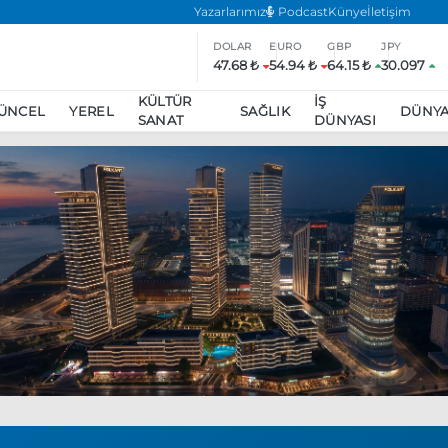
Yazarlarımız
Podcast
Künye
İletişim
DOLAR
EURO
GBP
JPY
47.68 ₺
54.94 ₺
64.15 ₺
30.097
KÜLTÜR
İŞ
ÜNCEL
YEREL
SAĞLIK
DÜNY
SANAT
DÜNYASI
ar
ara’da eylem yasağı uzatıldı
Özgür Özel, Ekrem İmamoğlu’nu zi
inliğe daha katılmama kararı aldı
Boykot