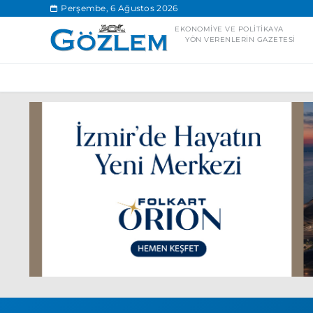
.
Perşembe, 6 Ağustos 2026
EKONOMIYE VE POLITIKAYA
YÖN VERENLERIN GAZETESI
Popüler Aramal
Ekonomi
Ank
Ünlü çift bir etk