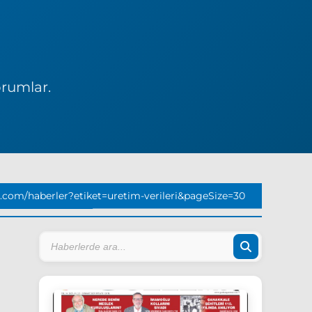
orumlar.
.com/haberler?etiket=uretim-verileri&pageSize=30