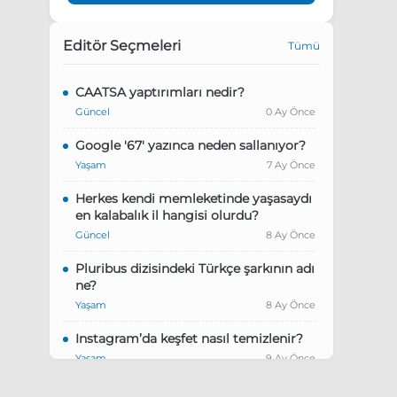
Editör Seçmeleri
Tümü
CAATSA yaptırımları nedir?
Güncel
0 Ay Önce
Google '67' yazınca neden sallanıyor?
Yaşam
7 Ay Önce
Herkes kendi memleketinde yaşasaydı
en kalabalık il hangisi olurdu?
Güncel
8 Ay Önce
Pluribus dizisindeki Türkçe şarkının adı
ne?
Yaşam
8 Ay Önce
Instagram’da keşfet nasıl temizlenir?
Yaşam
9 Ay Önce