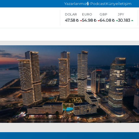
Yazarlarımız
Podcast
Künye
İletişim
DOLAR
EURO
GBP
JPY
47.58 ₺
54.98 ₺
64.08 ₺
30.183
ar
ara’da eylem yasağı uzatıldı
Özgür Özel, Ekrem İmamoğlu’nu zi
inliğe daha katılmama kararı aldı
Boykot