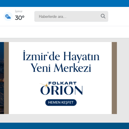
İzmir
30°
yaret edecek