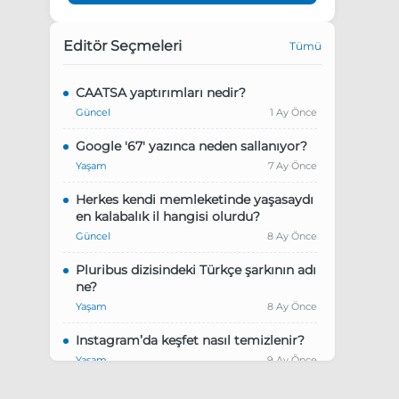
Editör Seçmeleri
Tümü
CAATSA yaptırımları nedir?
Güncel
1 Ay Önce
Google '67' yazınca neden sallanıyor?
Yaşam
7 Ay Önce
Herkes kendi memleketinde yaşasaydı
en kalabalık il hangisi olurdu?
Güncel
8 Ay Önce
Pluribus dizisindeki Türkçe şarkının adı
ne?
Yaşam
8 Ay Önce
Instagram’da keşfet nasıl temizlenir?
Yaşam
9 Ay Önce