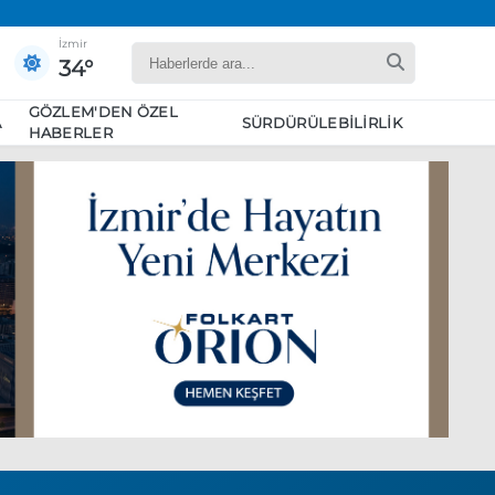
İzmir
34°
GÖZLEM'DEN ÖZEL
A
SÜRDÜRÜLEBILIRLIK
HABERLER
yaret edecek