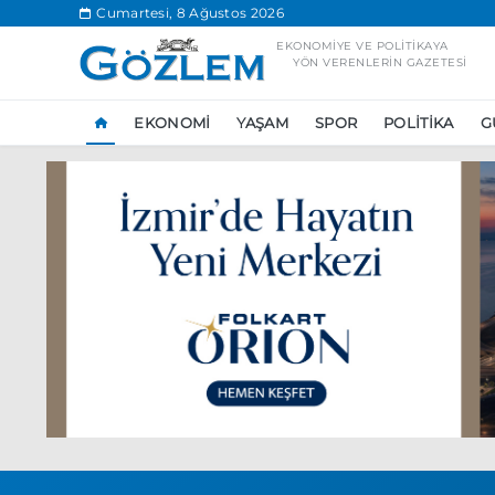
.
Cumartesi, 8 Ağustos 2026
EKONOMIYE VE POLITIKAYA
YÖN VERENLERIN GAZETESI
EKONOMI
YAŞAM
SPOR
POLITIKA
G
Popüler Aramal
Ekonomi
Ank
Ünlü çift bir etk