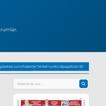
orumlar.
azetesi.com/haberler?etiket=uretici&pageSize=30