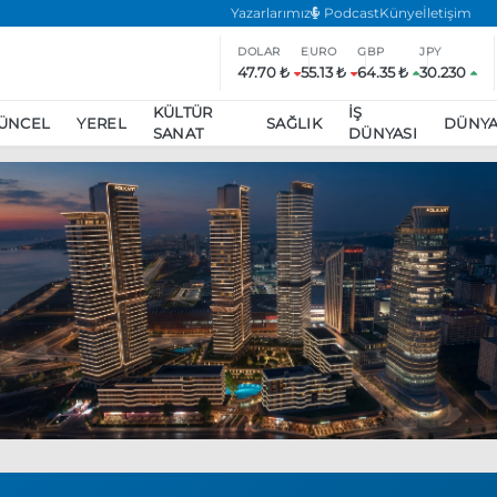
Yazarlarımız
Podcast
Künye
İletişim
DOLAR
EURO
GBP
JPY
47.70 ₺
55.13 ₺
64.35 ₺
30.230
KÜLTÜR
İŞ
ÜNCEL
YEREL
SAĞLIK
DÜNY
SANAT
DÜNYASI
ar
ara’da eylem yasağı uzatıldı
Özgür Özel, Ekrem İmamoğlu’nu zi
inliğe daha katılmama kararı aldı
Boykot