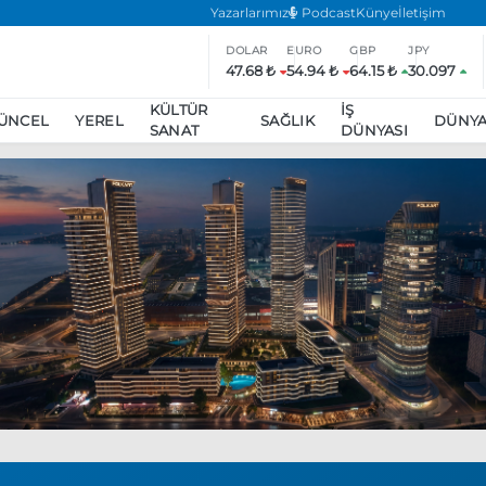
Yazarlarımız
Podcast
Künye
İletişim
DOLAR
EURO
GBP
JPY
47.68 ₺
54.94 ₺
64.15 ₺
30.097
KÜLTÜR
İŞ
ÜNCEL
YEREL
SAĞLIK
DÜNY
SANAT
DÜNYASI
ar
ara’da eylem yasağı uzatıldı
Özgür Özel, Ekrem İmamoğlu’nu zi
inliğe daha katılmama kararı aldı
Boykot