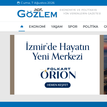
.
Cuma, 7 Ağustos 2026
EKONOMIYE VE POLITIKAYA
YÖN VERENLERIN GAZETESI
EKONOMI
YAŞAM
SPOR
POLITIKA
G
Popüler Aramal
Ekonomi
Ank
Ünlü çift bir etk