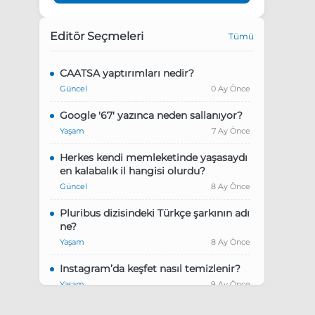
Editör Seçmeleri
Tümü
CAATSA yaptırımları nedir?
Güncel
0 Ay Önce
Google '67' yazınca neden sallanıyor?
Yaşam
7 Ay Önce
Herkes kendi memleketinde yaşasaydı
en kalabalık il hangisi olurdu?
Güncel
8 Ay Önce
Pluribus dizisindeki Türkçe şarkının adı
ne?
Yaşam
8 Ay Önce
Instagram’da keşfet nasıl temizlenir?
Yaşam
9 Ay Önce