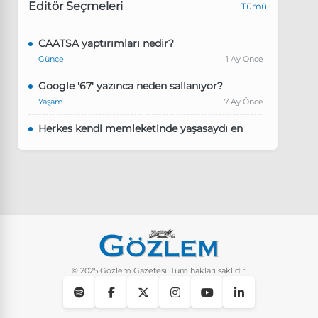
Editör Seçmeleri
Tümü
CAATSA yaptırımları nedir?
Güncel
1 Ay Önce
Google '67' yazınca neden sallanıyor?
Yaşam
7 Ay Önce
Herkes kendi memleketinde yaşasaydı en
kalabalık il hangisi olurdu?
Güncel
8 Ay Önce
Pluribus dizisindeki Türkçe şarkının adı ne?
Yaşam
8 Ay Önce
Instagram’da keşfet nasıl temizlenir?
Yaşam
10 Ay Önce
© 2025 Gözlem Gazetesi. Tüm hakları saklıdır.