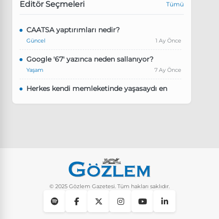
Editör Seçmeleri
Tümü
CAATSA yaptırımları nedir?
Güncel
1 Ay Önce
Google '67' yazınca neden sallanıyor?
Yaşam
7 Ay Önce
Herkes kendi memleketinde yaşasaydı en
kalabalık il hangisi olurdu?
Güncel
8 Ay Önce
Pluribus dizisindeki Türkçe şarkının adı ne?
Yaşam
8 Ay Önce
Instagram’da keşfet nasıl temizlenir?
Yaşam
9 Ay Önce
© 2025 Gözlem Gazetesi. Tüm hakları saklıdır.