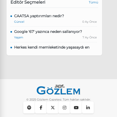
Editör Seçmeleri
Tümü
CAATSA yaptırımları nedir?
Güncel
0 Ay Önce
Google '67' yazınca neden sallanıyor?
Yaşam
7 Ay Önce
Herkes kendi memleketinde yaşasaydı en
kalabalık il hangisi olurdu?
Güncel
8 Ay Önce
Pluribus dizisindeki Türkçe şarkının adı ne?
Yaşam
8 Ay Önce
Instagram’da keşfet nasıl temizlenir?
Yaşam
9 Ay Önce
© 2025 Gözlem Gazetesi. Tüm hakları saklıdır.