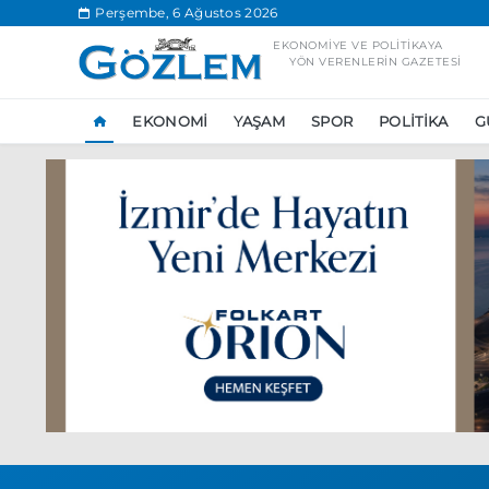
.
Perşembe, 6 Ağustos 2026
EKONOMIYE VE POLITIKAYA
YÖN VERENLERIN GAZETESI
EKONOMI
YAŞAM
SPOR
POLITIKA
G
Popüler Aramal
Ekonomi
Ank
Ünlü çift bir etk