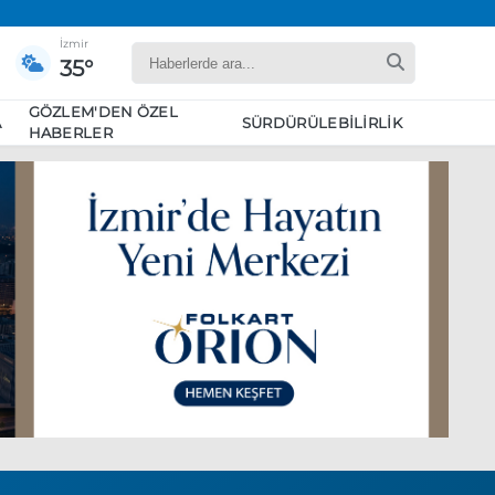
İzmir
35°
GÖZLEM'DEN ÖZEL
A
SÜRDÜRÜLEBILIRLIK
HABERLER
yaret edecek