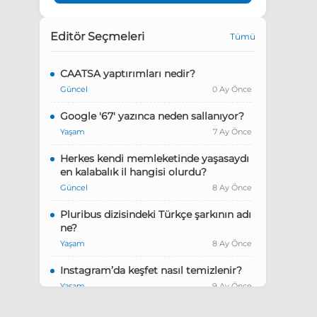
Editör Seçmeleri
Tümü
CAATSA yaptırımları nedir?
Güncel
0 Ay Önce
Google '67' yazınca neden sallanıyor?
Yaşam
7 Ay Önce
Herkes kendi memleketinde yaşasaydı
en kalabalık il hangisi olurdu?
Güncel
8 Ay Önce
Pluribus dizisindeki Türkçe şarkının adı
ne?
Yaşam
8 Ay Önce
Instagram’da keşfet nasıl temizlenir?
Yaşam
9 Ay Önce