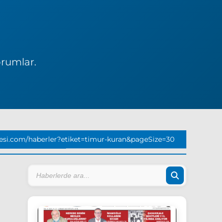
orumlar.
si.com/haberler?etiket=timur-kuran&pageSize=30