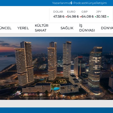
Yazarlarımız
Podcast
Künye
İletişim
DOLAR
EURO
GBP
JPY
47.58 ₺
54.98 ₺
64.08 ₺
30.183
KÜLTÜR
İŞ
ÜNCEL
YEREL
SAĞLIK
DÜNY
SANAT
DÜNYASI
ar
ara’da eylem yasağı uzatıldı
Özgür Özel, Ekrem İmamoğlu’nu zi
inliğe daha katılmama kararı aldı
Boykot