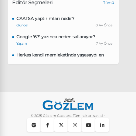
Editör Seçmeleri
Tümü
CAATSA yaptırımları nedir?
Güncel
0 Ay Önce
Google '67' yazınca neden sallanıyor?
Yaşam
7 Ay Önce
Herkes kendi memleketinde yaşasaydı en
kalabalık il hangisi olurdu?
Güncel
8 Ay Önce
Pluribus dizisindeki Türkçe şarkının adı ne?
Yaşam
8 Ay Önce
Instagram’da keşfet nasıl temizlenir?
Yaşam
9 Ay Önce
© 2025 Gözlem Gazetesi. Tüm hakları saklıdır.