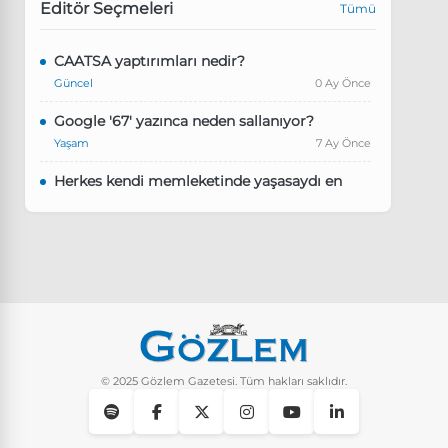
Editör Seçmeleri
Tümü
CAATSA yaptırımları nedir?
Güncel
0 Ay Önce
Google '67' yazınca neden sallanıyor?
Yaşam
7 Ay Önce
Herkes kendi memleketinde yaşasaydı en
kalabalık il hangisi olurdu?
Güncel
8 Ay Önce
Pluribus dizisindeki Türkçe şarkının adı ne?
Yaşam
8 Ay Önce
Instagram’da keşfet nasıl temizlenir?
Yaşam
9 Ay Önce
© 2025 Gözlem Gazetesi. Tüm hakları saklıdır.