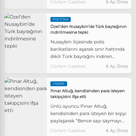
Gözlem Gazetesi
6 Ay Önce
bayrağı provokasyonuna tepki
gösterdi.
POLITIKA
Özel’den Nusaybin’de Türk bayrağının
indirilmesine tepki
Nusaybin ilçesinde polis
barikatlarını aşarak sınır hattında
dikili Türk bayrağını indiren
grubun provokasyonuna tepkiler
Gözlem Gazetesi
6 Ay Önce
sürüyor.
YAŞAM
Pınar Altuğ, kendisinden para isteyen
takipçisini ifşa etti
Ünlü oyuncu Pınar Altuğ,
kendisinden para isteyen bir kişiyi
paylaşarak “Bence sayı saymayı
bilmiyor.” sözleriyle tepki gösterdi.
Gözlem Gazetesi
6 Ay Önce