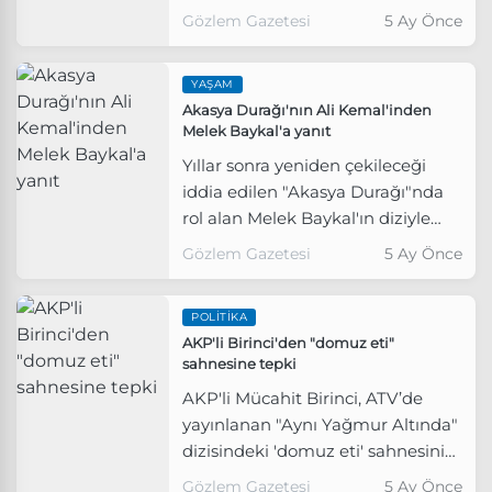
gemisinin halen insan sağlığını
Gözlem Gazetesi
5 Ay Önce
tehdit etmeye devam ettiğini
ifade etti.
YAŞAM
Akasya Durağı'nın Ali Kemal'inden
Melek Baykal'a yanıt
Yıllar sonra yeniden çekileceği
iddia edilen "Akasya Durağı"nda
rol alan Melek Baykal'ın diziyle
ilgili itirafına projenin Ali Kemal'i
Gözlem Gazetesi
5 Ay Önce
Ateş Fatih Uçan'dan cevap geldi.
POLITIKA
AKP'li Birinci'den "domuz eti"
sahnesine tepki
AKP'li Mücahit Birinci, ATV’de
yayınlanan "Aynı Yağmur Altında"
dizisindeki 'domuz eti' sahnesini
hedef aldı.
Gözlem Gazetesi
5 Ay Önce