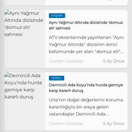
YAŞAM
Aynı Yağmur Altında dizisinde 'domuz
eti' sahnesi
ATV ekranlarında yayınlanan "Aynı
Yağmur Altında" dizisinin ikinci
bölümünde yer alan "domuz eti"
sahnesi izleyicilerin büyük
Gözlem Gazetesi
5 Ay Önce
tepkisini çekti.
YEREL
Demircili Ada Koyu’nda hurda gemiye
karşı kararlı duruş
Urla’nın doğal değerlerini koruma
kararlılığıyla bir araya gelen
vatandaşlar Demircili Ada
Koyu’nda parçalanmak istenen
Gözlem Gazetesi
5 Ay Önce
hurda gemiye karşı tepkilerini bir