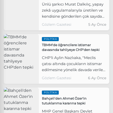
Ünlü şarkıcı Murat Dalkılıç, yapay
zekâ uygulamalarıyla üretilen ve
kendisine gönderilen çok sayıdaki
beste teklifine sosyal medya
Gözlem Gazetesi
5 Ay Önce
üzerinden dikkat çeken bir
açıklamayla karşılık verdi.
POLITIKA
TBMM'de öğrencilere istismar
davasında tahliyeye CHP'den tepki
CHP'li Aylin Nazlıaka, "Meclis
çatısı altında çocukların istismar
edilmesine yönelik davada verilen
tahliye kararı, adalet duygusunu,
Gözlem Gazetesi
6 Ay Önce
toplumsal vicdanı ve çocukların
güvenliğini bir kez daha ayaklar
POLITIKA
altına almıştır" dedi.
Bahçeli'den Ahmet Özer'in
tutuklanma kararına tepki
MHP Genel Başkanı Devlet