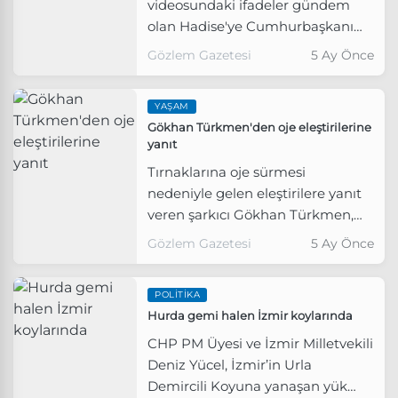
videosundaki ifadeler gündem
olan Hadise'ye Cumhurbaşkanı
başdanışmanlarından Oktay Saral
Gözlem Gazetesi
5 Ay Önce
tepki gösterdi.
YAŞAM
Gökhan Türkmen'den oje eleştirilerine
yanıt
Tırnaklarına oje sürmesi
nedeniyle gelen eleştirilere yanıt
veren şarkıcı Gökhan Türkmen,
"Oje benim için saat, takı gibi bir
Gözlem Gazetesi
5 Ay Önce
şey. Kendimde gördüğüm zaman
hoşuma giden bir şey" dedi.
POLITIKA
Hurda gemi halen İzmir koylarında
CHP PM Üyesi ve İzmir Milletvekili
Deniz Yücel, İzmir’in Urla
Demircili Koyuna yanaşan yük