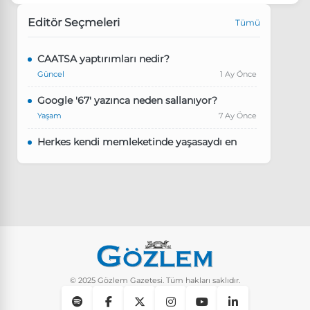
Editör Seçmeleri
Tümü
CAATSA yaptırımları nedir?
Güncel
1 Ay Önce
Google '67' yazınca neden sallanıyor?
Yaşam
7 Ay Önce
Herkes kendi memleketinde yaşasaydı en
kalabalık il hangisi olurdu?
Güncel
8 Ay Önce
Pluribus dizisindeki Türkçe şarkının adı ne?
Yaşam
8 Ay Önce
Instagram’da keşfet nasıl temizlenir?
Yaşam
10 Ay Önce
© 2025 Gözlem Gazetesi. Tüm hakları saklıdır.