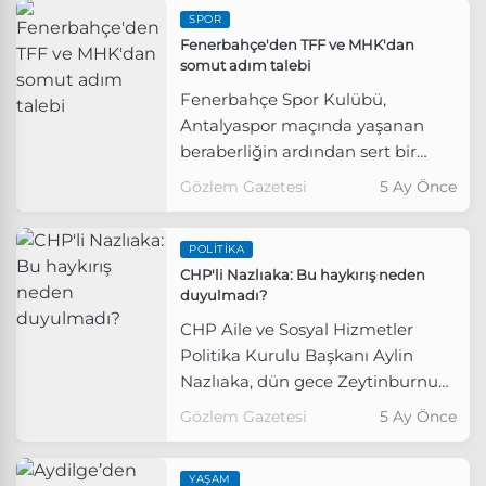
SPOR
Fenerbahçe'den TFF ve MHK'dan
somut adım talebi
Fenerbahçe Spor Kulübü,
Antalyaspor maçında yaşanan
beraberliğin ardından sert bir
açıklama yayımladı.
Gözlem Gazetesi
5 Ay Önce
POLITIKA
CHP'li Nazlıaka: Bu haykırış neden
duyulmadı?
CHP Aile ve Sosyal Hizmetler
Politika Kurulu Başkanı Aylin
Nazlıaka, dün gece Zeytinburnu
sahilinde bulunan anne ve kızının
Gözlem Gazetesi
5 Ay Önce
cesedine ilişkin açıklama yaptı.
YAŞAM