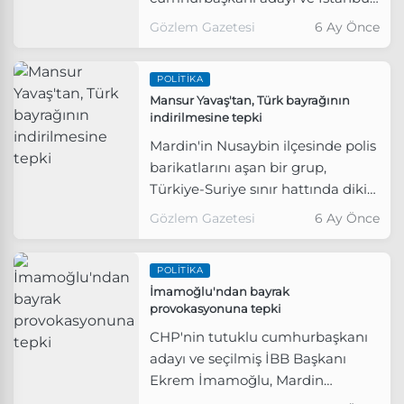
Büyükşehir Belediye Başkanı
Gözlem Gazetesi
6 Ay Önce
Ekrem İmamoğlu, en düşük
emekli maaşının 20 bin TL olarak
POLITIKA
açıklanmasına tepki gösterdi.
Mansur Yavaş'tan, Türk bayrağının
indirilmesine tepki
Mardin'in Nusaybin ilçesinde polis
barikatlarını aşan bir grup,
Türkiye-Suriye sınır hattında dikili
Türk bayrağını indirdi.
Gözlem Gazetesi
6 Ay Önce
POLITIKA
İmamoğlu'ndan bayrak
provokasyonuna tepki
CHP'nin tutuklu cumhurbaşkanı
adayı ve seçilmiş İBB Başkanı
Ekrem İmamoğlu, Mardin
Nusaybin'de yaşanan Türk