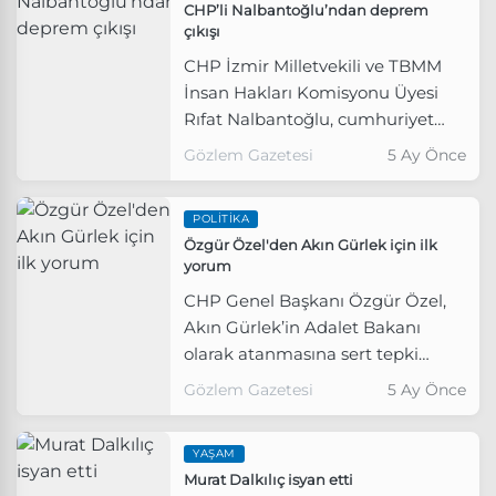
CHP’li Nalbantoğlu’ndan deprem
çıkışı
CHP İzmir Milletvekili ve TBMM
İnsan Hakları Komisyonu Üyesi
Rıfat Nalbantoğlu, cumhuriyet
tarihimizin en yıkıcı afeti olan 6
Gözlem Gazetesi
5 Ay Önce
Şubat depremlerinin yıl
dönümünde İzmir’in deprem
POLITIKA
gerçeğine karşın yeterince önlem
Özgür Özel'den Akın Gürlek için ilk
alınmadığı gerekçesiyle
yorum
hükümete tepki gösterdi.
CHP Genel Başkanı Özgür Özel,
Akın Gürlek’in Adalet Bakanı
olarak atanmasına sert tepki
gösterdi.
Gözlem Gazetesi
5 Ay Önce
YAŞAM
Murat Dalkılıç isyan etti