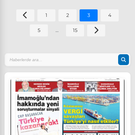
eden bir risk üretmektedir" dedi.
1
2
3
4
5
…
15