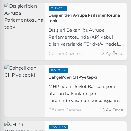
kez daha güçlü şekilde dile
GÜNCEL
getirdi.
Dışişleri'den Avrupa Parlamentosuna
tepki
Dışişleri Bakanlığı, Avrupa
Parlamentosu'nda (AP) kabul
dilen kararlarda Türkiye'yi hedef
alan asılsız iddiaların tümüyle
Gözlem Gazetesi
5 Ay Önce
reddedildiğini belirtti.
POLITIKA
Bahçeli'den CHP'ye tepki
MHP lideri Devlet Bahçeli, yeni
atanan bakanların yemin
töreninde yaşanan kürsü işgaline
ve CHP'ye tepki gösterdi.
Gözlem Gazetesi
5 Ay Önce
POLITIKA