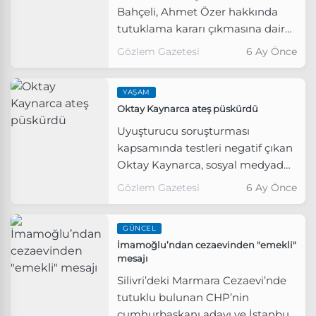
Bahçeli, Ahmet Özer hakkında
tutuklama kararı çıkmasına dair
sert sözlerle paylaşım yaptı.
Gözlem Gazetesi
6 Ay Önce
YAŞAM
Oktay Kaynarca ateş püskürdü
Uyuşturucu soruşturması
kapsamında testleri negatif çıkan
Oktay Kaynarca, sosyal medyada
hakkında ortaya atılan iddialara
Gözlem Gazetesi
6 Ay Önce
sert ifadelerle karşılık verdi.
GÜNCEL
İmamoğlu’ndan cezaevinden "emekli"
mesajı
Silivri’deki Marmara Cezaevi’nde
tutuklu bulunan CHP’nin
cumhurbaşkanı adayı ve İstanbul