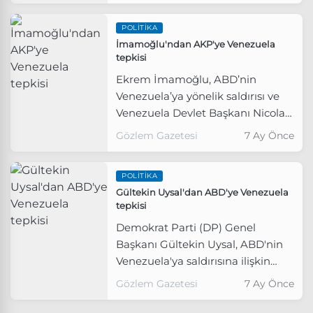
POLITIKA
İmamoğlu'ndan AKP'ye Venezuela
tepkisi
Ekrem İmamoğlu, ABD’nin
Venezuela’ya yönelik saldırısı ve
Venezuela Devlet Başkanı Nicolas
Maduro ile eşi Cilia Flores’in ABD
Gözlem Gazetesi
7 Ay Önce
güçleri tarafından ülke dışına
çıkarıldığı iddialarına ilişkin
POLITIKA
açıklama yaptı.
Gültekin Uysal'dan ABD'ye Venezuela
tepkisi
Demokrat Parti (DP) Genel
Başkanı Gültekin Uysal, ABD'nin
Venezuela'ya saldırısına ilişkin
"Trump’ın saldırgan yaklaşımı,
Gözlem Gazetesi
7 Ay Önce
yalnızca Latin Amerika’yı değil,
küresel sistemi doğrudan tehdit