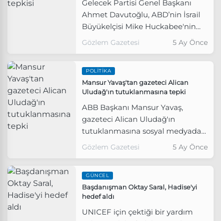
Gelecek Partisi Genel Başkanı
Ahmet Davutoğlu, ABD’nin İsrail
Büyükelçisi Mike Huckabee'nin
açıklamaları üzerine Yeni Yol
Gözlem Gazetesi
5 Ay Önce
TBMM Grubu olarak Meclis’te
genel görüşme açılmasını talep
POLITIKA
ettiklerini ancak iktidarın
Mansur Yavaş'tan gazeteci Alican
önergeyi reddettiğini duyurdu.
Uludağ'ın tutuklanmasına tepki
ABB Başkanı Mansur Yavaş,
gazeteci Alican Uludağ'ın
tutuklanmasına sosyal medyadan
yaptığı paylaşımla tepki gösterdi.
Gözlem Gazetesi
5 Ay Önce
GÜNCEL
Başdanışman Oktay Saral, Hadise'yi
hedef aldı
UNICEF için çektiği bir yardım