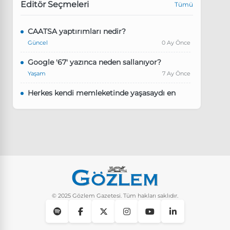
Editör Seçmeleri
Tümü
CAATSA yaptırımları nedir?
Güncel
0 Ay Önce
Google '67' yazınca neden sallanıyor?
Yaşam
7 Ay Önce
Herkes kendi memleketinde yaşasaydı en
kalabalık il hangisi olurdu?
Güncel
8 Ay Önce
Pluribus dizisindeki Türkçe şarkının adı ne?
Yaşam
8 Ay Önce
Instagram’da keşfet nasıl temizlenir?
Yaşam
9 Ay Önce
© 2025 Gözlem Gazetesi. Tüm hakları saklıdır.