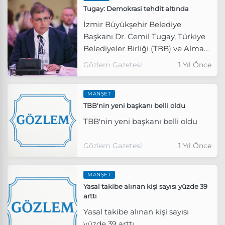
Tugay: Demokrasi tehdit altında
İzmir Büyükşehir Belediye
Başkanı Dr. Cemil Tugay, Türkiye
Belediyeler Birliği (TBB) ve Alman
Belediyeler Birliği iş birliğiyle
Gözlem Gazetesi
1 Yıl Önce
düzenlenen Türkiye-Almanya
Kardeş Şehirler Zirvesi’nde
MANŞET
konuştu.
TBB'nin yeni başkanı belli oldu
TBB'nin yeni başkanı belli oldu
Gözlem Gazetesi
1 Yıl Önce
MANŞET
Yasal takibe alınan kişi sayısı yüzde 39
arttı
Yasal takibe alınan kişi sayısı
yüzde 39 arttı