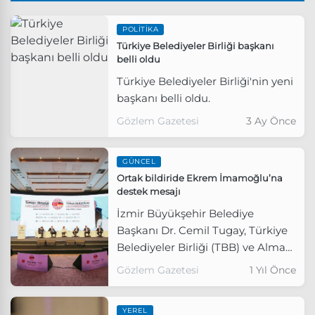
POLITIKA
Türkiye Belediyeler Birliği başkanı
belli oldu
Türkiye Belediyeler Birliği'nin yeni
başkanı belli oldu.
Gözlem Gazetesi
3 Ay Önce
GÜNCEL
Ortak bildiride Ekrem İmamoğlu’na
destek mesajı
İzmir Büyükşehir Belediye
Başkanı Dr. Cemil Tugay, Türkiye
Belediyeler Birliği (TBB) ve Alman
Belediyeler Birliği iş birliğiyle
Gözlem Gazetesi
1 Yıl Önce
yapılan Türkiye-Almanya Kardeş
Şehirler Zirvesi’nde ortak bildiriye
YEREL
imza attı.