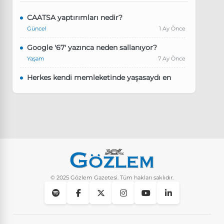
CAATSA yaptırımları nedir?
Güncel
1 Ay Önce
Google '67' yazınca neden sallanıyor?
Yaşam
7 Ay Önce
Herkes kendi memleketinde yaşasaydı en
kalabalık il hangisi olurdu?
Güncel
8 Ay Önce
Pluribus dizisindeki Türkçe şarkının adı ne?
Yaşam
8 Ay Önce
Instagram’da keşfet nasıl temizlenir?
Yaşam
9 Ay Önce
© 2025 Gözlem Gazetesi. Tüm hakları saklıdır.