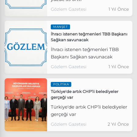
Gözlem Gazetesi
1 Yıl Önce
MANŞET
İhracı istenen teğmenleri TBB Başkanı
Sağkan savunacak
İhracı istenen teğmenleri TBB
Başkanı Sağkan savunacak
Gözlem Gazetesi
1 Yıl Önce
POLITIKA
Türkiye'de artık CHP’li belediyeler
gerçeği var
Türkiye'de artık CHP’li belediyeler
gerçeği var
Gözlem Gazetesi
2 Yıl Önce