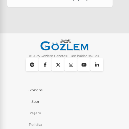
kalabalık il hangisi olurdu?
Güncel
8 Ay Önce
Pluribus dizisindeki Türkçe şarkının adı ne?
Yaşam
8 Ay Önce
Instagram’da keşfet nasıl temizlenir?
Yaşam
10 Ay Önce
© 2025 Gözlem Gazetesi. Tüm hakları saklıdır.
Ekonomi
Spor
Yaşam
Politika