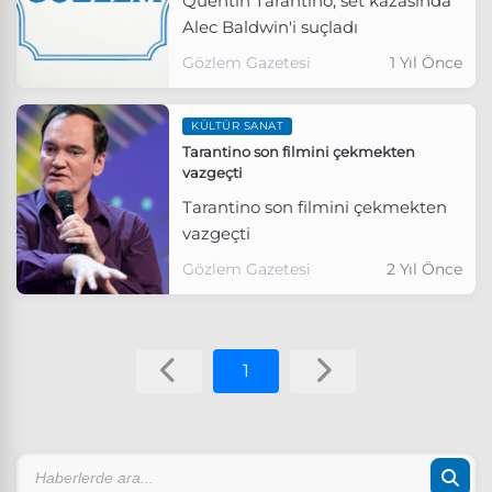
Quentin Tarantino, set kazasında
Alec Baldwin'i suçladı
Gözlem Gazetesi
1 Yıl Önce
KÜLTÜR SANAT
Tarantino son filmini çekmekten
vazgeçti
Tarantino son filmini çekmekten
vazgeçti
Gözlem Gazetesi
2 Yıl Önce
1