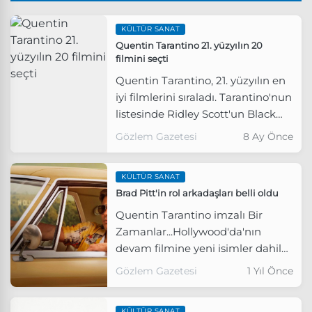
KÜLTÜR SANAT
Quentin Tarantino 21. yüzyılın 20
filmini seçti
Quentin Tarantino, 21. yüzyılın en
iyi filmlerini sıraladı. Tarantino'nun
listesinde Ridley Scott'un Black
Hawk Down'u (2001) birinci sırada
Gözlem Gazetesi
8 Ay Önce
yer aldı.
KÜLTÜR SANAT
Brad Pitt'in rol arkadaşları belli oldu
Quentin Tarantino imzalı Bir
Zamanlar...Hollywood'da'nın
devam filmine yeni isimler dahil
oldu.
Gözlem Gazetesi
1 Yıl Önce
KÜLTÜR SANAT