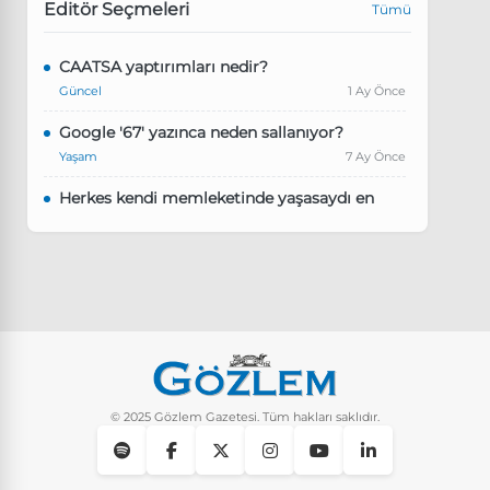
Editör Seçmeleri
Tümü
CAATSA yaptırımları nedir?
Güncel
1 Ay Önce
Google '67' yazınca neden sallanıyor?
Yaşam
7 Ay Önce
Herkes kendi memleketinde yaşasaydı en
kalabalık il hangisi olurdu?
Güncel
8 Ay Önce
Pluribus dizisindeki Türkçe şarkının adı ne?
Yaşam
8 Ay Önce
Instagram’da keşfet nasıl temizlenir?
Yaşam
9 Ay Önce
© 2025 Gözlem Gazetesi. Tüm hakları saklıdır.